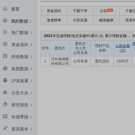
首页
资金流向
千股千评
公告
个股
龙虎榜单
大宗交易
融资融券
高管
我的数据
热门数据
2021
年完成理财(包含实施中)累计-次, 累计理财金额-， 到
委托方
资金流向
理财产品
认购金额
序号
委托方
与上市
名称
(元)
公司关系
特色数据
万向钱潮股
1
公司本身
委托贷款
1500万
份有限公司
新股数据
沪深港通
公告大全
研究报告
年报季报
股东股本