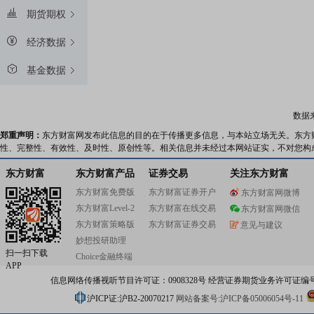
期货期权
经济数据
基金数据
数据
郑重声明：
东方财富网发布此信息的目的在于传播更多信息，与本站立场无关。东方
性、完整性、有效性、及时性、原创性等。相关信息并未经过本网站证实，不对您构
东方财富
东方财富产品
证券交易
关注东方财富
东方财富免费版
东方财富证券开户
东方财富网微博
东方财富Level-2
东方财富在线交易
东方财富网微信
东方财富策略版
东方财富证券交易
意见与建议
妙想投研助理
扫一扫下载
Choice金融终端
APP
信息网络传播视听节目许可证：0908328号 经营证券期货业务许可证编号：91310
沪ICP证:沪B2-20070217
网站备案号:沪ICP备05006054号-11