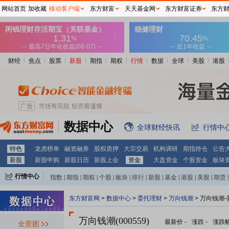
网站首页
加收藏
移动客户端
东方财富
天天基金网
东方财富证券
东方
财经
焦点
股票
新股
期指
期权
行情
数据
全球
美股
港股
数据中心
全球财经快讯
行情中
特色
龙虎榜单
融资融券
股权质押
大宗交易
机构调研
期指持仓
公告
新股
新股申购
新股日历
新股上会
资金
大盘资金
个股资金
板块
行情中心
指数
|
期指
|
期权
|
个股
|
板块
|
排行
|
新股
|
基金
|
港股
|
美股
|
期货
|
外汇
|
黄金
|
自选股
|
自选基金
东方财富网
>
数据中心
>
委托理财
>
万向钱潮
> 万向钱潮
万向钱潮(000559)
最新价
-
涨跌
-
涨跌
全景图