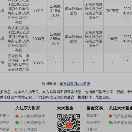
利多多公司稳
利21JG6215
上海浦东发
1.40或
期(3个月看涨
保本浮动收
展银行股份
2021
本身
1.00亿
3.15或
78.75万
网点专属)人民
益型
有限公司湘
07-0
3.35
币对公结构性
潭分行
存款
利多多公司稳
利21JG6213
上海浦东发
1.40或
期(14天看涨
保本浮动收
展银行股份
2021
本身
2000万
2.55或
1.98万
网点专属)人民
益型
有限公司湘
07-0
2.75
币对公结构性
潭分行
存款
安全性高、流
动性好、保本
-
本身
3.50亿
-
-
-
-
型的理财产品
-
或存款类产品
数据来源：
东方财富Choice数据
多信息，与本站立场无关。东方财富网不保证该信息（包括但不限于文字、视频、音
并未经过本网站证实，不对您构成任何投资建议，据此操作，风险自担。
关注东方财富
天天基金
基金交易
关注天天基
券开户
基金开户
东方财富网微博
天天基金网
线交易
基金交易
东方财富网微信
天天基金网
券交易
活期宝
意见与建议