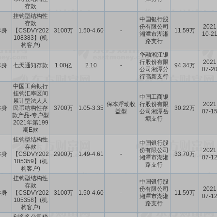
存款
挂钩型结构性
中国银行股
存款
份有限公司
2021
本身
【CSDVY202
3100万
1.50-4.60
-
11.59万
湘潭市湖湘
10-2
108383】(机
路支行
构客户)
华融湘江银
行股份有限
2021
本身
七天通知存款
1.00亿
2.10
-
94.34万
公司湘潭分
07-2
行高新支行
中国工商银行
挂钩汇率区间
中国工商银
累计型法人人
保本浮动收
行股份有限
2021
本身
民币结构性存
3700万
1.05-3.35
30.22万
益型
公司湘潭岳
07-1
款产品-专户型
塘支行
2021年第199
期E款
挂钩型结构性
中国银行股
存款
份有限公司
2021
本身
【CSDVY202
2900万
1.49-4.61
-
33.70万
湘潭市湖湘
07-1
105359】(机
路支行
构客户)
挂钩型结构性
中国银行股
存款
份有限公司
2021
本身
【CSDVY202
3100万
1.50-4.60
-
11.59万
湘潭市湖湘
07-1
105358】(机
路支行
构客户)