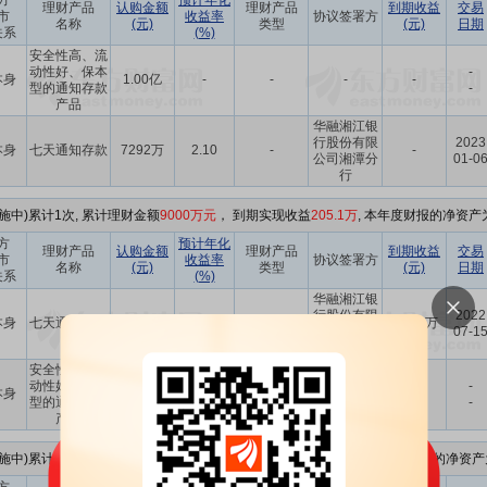
方
预计年化
理财产品
认购金额
理财产品
到期收益
交易
市
收益率
协议签署方
名称
(元)
类型
(元)
日期
关系
(%)
安全性高、流
动性好、保本
-
本身
1.00亿
-
-
-
-
型的通知存款
-
产品
华融湘江银
行股份有限
2023
本身
七天通知存款
7292万
2.10
-
-
公司湘潭分
01-0
行
施中)累计1次, 累计理财金额
9000万元
， 到期实现收益
205.1万
, 本年度财报的净资产为
方
预计年化
理财产品
认购金额
理财产品
到期收益
交易
市
收益率
协议签署方
名称
(元)
类型
(元)
日期
关系
(%)
华融湘江银
行股份有限
2022
本身
七天通知存款
9000万
2.10
-
205.1万
公司湘潭分
07-1
行
安全性高、流
动性好、保本
-
本身
1.00亿
-
-
-
-
型的通知存款
-
产品
施中)累计12次, 累计理财金额
5.37亿元
， 到期实现收益
400.6万
, 本年度财报的净资产为