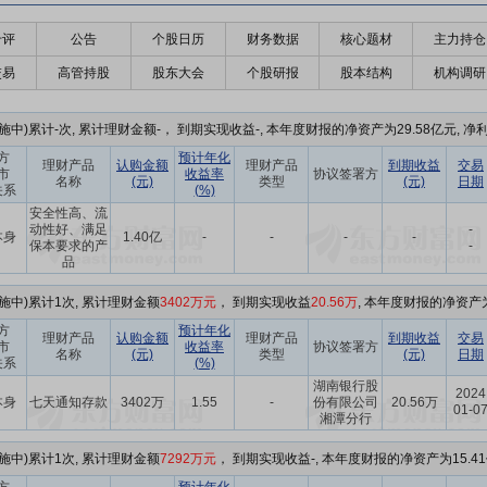
千评
公告
个股日历
财务数据
核心题材
主力持仓
交易
高管持股
股东大会
个股研报
股本结构
机构调研
中)累计-次, 累计理财金额-， 到期实现收益-, 本年度财报的净资产为29.58亿元, 净利
方
预计年化
理财产品
认购金额
理财产品
到期收益
交易
市
收益率
协议签署方
名称
(元)
类型
(元)
日期
关系
(%)
安全性高、流
动性好、满足
-
本身
1.40亿
-
-
-
-
保本要求的产
-
品
施中)累计1次, 累计理财金额
3402万元
， 到期实现收益
20.56万
, 本年度财报的净资产为
方
预计年化
理财产品
认购金额
理财产品
到期收益
交易
市
收益率
协议签署方
名称
(元)
类型
(元)
日期
关系
(%)
湖南银行股
2024
本身
七天通知存款
3402万
1.55
-
份有限公司
20.56万
01-0
湘潭分行
施中)累计1次, 累计理财金额
7292万元
， 到期实现收益-, 本年度财报的净资产为15.41