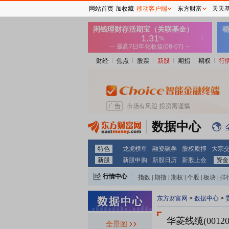
网站首页
加收藏
移动客户端
东方财富
天天
财经
焦点
股票
新股
期指
期权
行
数据中心
特色
龙虎榜单
融资融券
股权质押
大宗
新股
新股申购
新股日历
新股上会
资金
行情中心
指数
|
期指
|
期权
|
个股
|
板块
|
排
东方财富网
>
数据中心
>
华菱线缆(00120
全景图