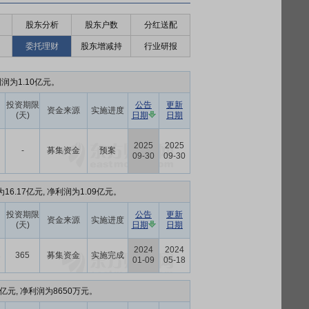
股东分析
股东户数
分红送配
委托理财
股东增减持
行业研报
润为1.10亿元。
投资期限
公告
更新
资金来源
实施进度
(天)
日期
日期
2025
2025
-
募集资金
预案
09-30
09-30
16.17亿元, 净利润为1.09亿元。
投资期限
公告
更新
资金来源
实施进度
(天)
日期
日期
2024
2024
365
募集资金
实施完成
7
01-09
05-18
亿元, 净利润为8650万元。