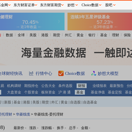
基金网
东方财富证券
东方财富期货
妙想
Choice数据
股吧
情
数据
全球
美股
港股
期货
外汇
黄金
银行
基金
理财
保险
全球财经快讯
行情中心
Choice数据
妙想大模型
交易
机构调研
期指持仓
公告大全
条件选股
财报
业绩报表
最新预告
分
大盘资金
个股资金
板块资金
沪 港 通
基金
基金净值
基金定投
基金
行
|
新股
|
基金
|
港股
|
美股
|
期货
|
外汇
|
黄金
|
自选股
|
自选基金
委托理财
>
华菱线缆
> 华菱线缆-委托理财
8)
最新价
-
涨跌
-
涨跌幅
-
换手
-
总手
-
金额
-