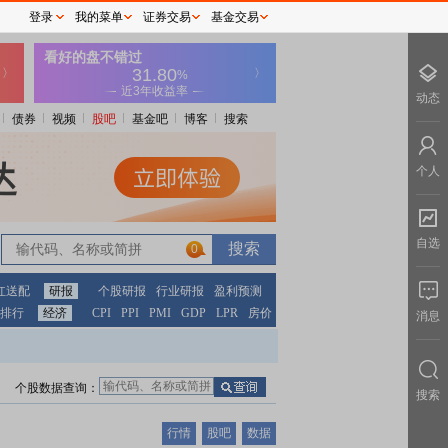
登录
我的菜单
证券交易
基金交易
动态
债券
视频
股吧
基金吧
博客
搜索
个人
自选
0
红送配
研报
个股研报
行业研报
盈利预测
排行
经济
CPI
PPI
PMI
GDP
LPR
房价
消息
个股数据查询：
搜索
行情
股吧
数据