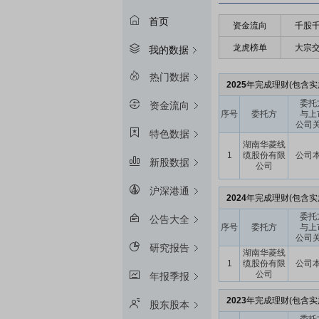
首页
资金流向
千股
龙虎榜单
大宗
我的数据
热门数据
2025
年完成理财(包含实施
委托
资金流向
序号
委托方
与上
公司
特色数据
湖南华菱线
1
缆股份有限
公司
新股数据
公司
沪深港通
2024
年完成理财(包含实
委托
公告大全
序号
委托方
与上
公司
研究报告
湖南华菱线
1
缆股份有限
公司
公司
年报季报
2023
年完成理财(包含实
股东股本