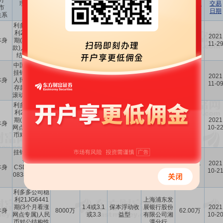
方
预计年化
理财产品
认购金额
理财产品
到期收益
交易
市
收益率
协议签署方
名称
(元)
类型
(元)
日期
关系
(%)
利多多公司稳
上海浦东发
利21JG8001
1.40或
保本浮动收
展银行股份
2021
本身
期(3个月早鸟
2000万
3.20或
16.00万
益型
有限公司湘
11-2
款)人民币对公
3.40
潭分行
结构性存款
中国工商银行
中国工商银
挂钩汇率法人
1.05或
保本浮动收
行股份有限
2021
本身
人民币结构性
4000万
21.75万
2.01
益型
公司湘潭岳
11-0
存款产品-7天
塘支行
滚动型2015款
利多多公司稳
利21JG6448
上海浦东发
1.40或
期(1个月看涨
保本浮动收
展银行股份
2021
本身
2000万
3.00或
5.00万
网点专属)人民
益型
有限公司湘
10-2
3.20
币对公结构性
潭分行
存款
挂钩型结构性
中国银行股
存款【
份有限公司
2021
本身
CSDVY2021
2900万
1.49-4.61
-
33.70万
湘潭市湖湘
10-2
08384】(机构
路支行
客户)
利多多公司稳
利21JG6441
上海浦东发
期(3个月看涨
1.4或3.1
保本浮动收
展银行股份
2021
本身
8000万
62.00万
网点专属)人民
或3.3
益型
有限公司湘
10-2
币对公结构性
潭分行