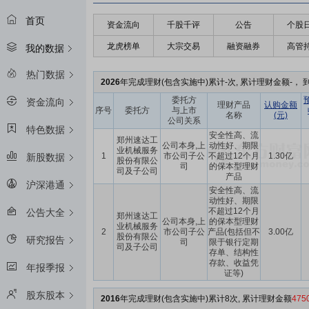
首页
资金流向
千股千评
公告
个股
龙虎榜单
大宗交易
融资融券
高管
我的数据
热门数据
2026
年完成理财(包含实施中)累计-次, 累计理财金额-， 到
委托方
资金流向
理财产品
认购金额
序号
委托方
与上市
名称
(元)
公司关系
特色数据
安全性高、流
郑州速达工
公司本身,上
动性好、期限
业机械服务
1
市公司子公
不超过12个月
1.30亿
新股数据
股份有限公
司
的保本型理财
司及子公司
产品
沪深港通
安全性高、流
动性好、期限
不超过12个月
公告大全
郑州速达工
公司本身,上
的保本型理财
业机械服务
2
市公司子公
产品(包括但不
3.00亿
股份有限公
研究报告
司
限于银行定期
司及子公司
存单、结构性
存款、收益凭
年报季报
证等)
股东股本
2016
年完成理财(包含实施中)累计8次, 累计理财金额
47