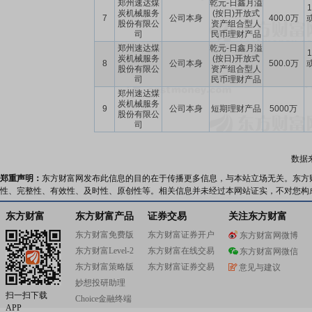
郑州速达煤
乾元-日鑫月溢
1
炭机械服务
(按日)开放式
7
公司本身
400.0万
或
股份有限公
资产组合型人
司
民币理财产品
郑州速达煤
乾元-日鑫月溢
1
炭机械服务
(按日)开放式
8
公司本身
500.0万
或
股份有限公
资产组合型人
司
民币理财产品
郑州速达煤
炭机械服务
9
公司本身
短期理财产品
5000万
股份有限公
司
数据
郑重声明：
东方财富网发布此信息的目的在于传播更多信息，与本站立场无关。东方
性、完整性、有效性、及时性、原创性等。相关信息并未经过本网站证实，不对您构
东方财富
东方财富产品
证券交易
关注东方财富
东方财富免费版
东方财富证券开户
东方财富网微博
东方财富Level-2
东方财富在线交易
东方财富网微信
东方财富策略版
东方财富证券交易
意见与建议
妙想投研助理
扫一扫下载
Choice金融终端
APP