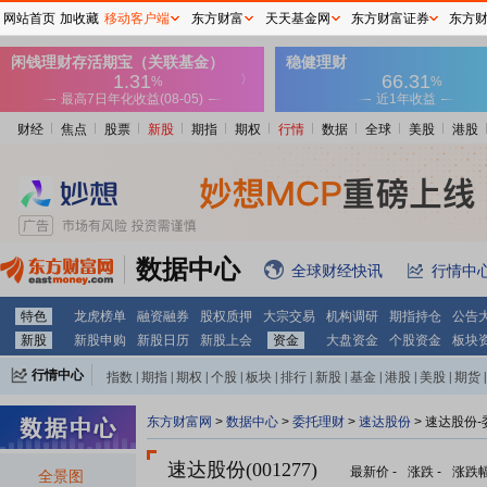
网站首页
加收藏
移动客户端
东方财富
天天基金网
东方财富证券
东方
财经
焦点
股票
新股
期指
期权
行情
数据
全球
美股
港股
数据中心
全球财经快讯
行情中
特色
龙虎榜单
融资融券
股权质押
大宗交易
机构调研
期指持仓
公告
新股
新股申购
新股日历
新股上会
资金
大盘资金
个股资金
板块
行情中心
指数
|
期指
|
期权
|
个股
|
板块
|
排行
|
新股
|
基金
|
港股
|
美股
|
期货
|
外汇
|
黄金
|
自选股
|
自选基金
东方财富网
>
数据中心
>
委托理财
>
速达股份
> 速达股份
速达股份(001277)
最新价
-
涨跌
-
涨跌
全景图