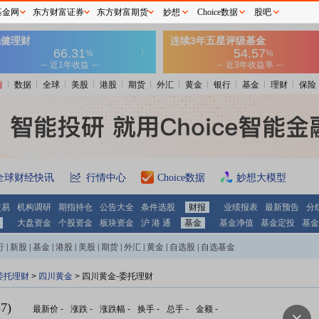
基金网
东方财富证券
东方财富期货
妙想
Choice数据
股吧
情
数据
全球
美股
港股
期货
外汇
黄金
银行
基金
理财
保险
全球财经快讯
行情中心
Choice数据
妙想大模型
交易
机构调研
期指持仓
公告大全
条件选股
财报
业绩报表
最新预告
分
大盘资金
个股资金
板块资金
沪 港 通
基金
基金净值
基金定投
基金
行
|
新股
|
基金
|
港股
|
美股
|
期货
|
外汇
|
黄金
|
自选股
|
自选基金
委托理财
>
四川黄金
> 四川黄金-委托理财
7)
最新价
-
涨跌
-
涨跌幅
-
换手
-
总手
-
金额
-