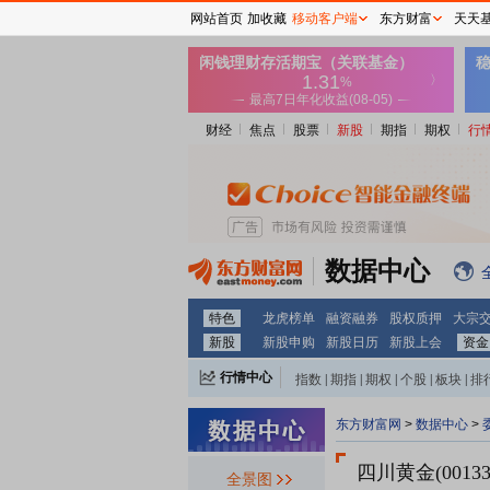
网站首页
加收藏
移动客户端
东方财富
天天
财经
焦点
股票
新股
期指
期权
行
数据中心
特色
龙虎榜单
融资融券
股权质押
大宗
新股
新股申购
新股日历
新股上会
资金
行情中心
指数
|
期指
|
期权
|
个股
|
板块
|
排
东方财富网
>
数据中心
>
四川黄金(00133
全景图