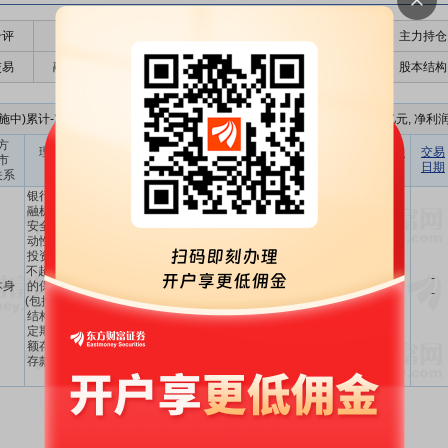
千评
公告
个股日历
财务数据
核心题材
主力持仓
交易
融资融券
高管持股
股东大会
个股研报
股本结构
中)累计-次, 累计理财金额-， 到期实现收益-, 最新财报的净资产为21.02亿元, 净利润
方
预计年化
理财产品
认购金额
理财产品
到期收益
交易
市
收益率
协议签署方
名称
(元)
类型
(元)
日期
关系
(%)
银行或其他金
融机构发行的
安全性高、流
动性好、产品
投资期限最长
不超过12个月
-
本身
的保本型产品
3.00亿
-
-
-
-
-
(包括但不限于
结构性存款、
定期存款、大
额存单或协定
存款、收益凭
证等)