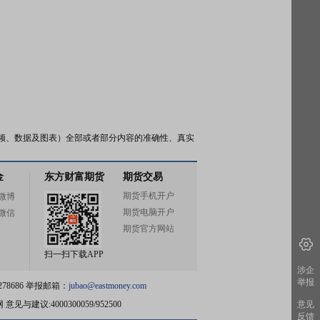
频、数据及图表）全部或者部分内容的准确性、真实
金
东方财富期货
期货交易
期货手机开户
微博
期货电脑开户
微信
期货官方网站
扫一扫下载APP
涉企
举报
78686 举报邮箱：
jubao@eastmoney.com
网
意见与建议:4000300059/952500
意见
反馈