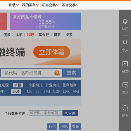
登录
我的菜单
证券交易
基金交易
动态
债券
视频
股吧
基金吧
博客
搜索
个人
自选
0
红送配
研报
个股研报
行业研报
盈利预测
排行
经济
CPI
PPI
PMI
GDP
LPR
房价
消息
个股数据查询：
搜索
行情
股吧
数据