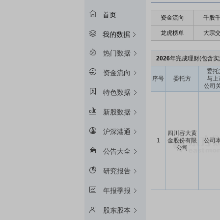
首页
资金流向
千股
龙虎榜单
大宗
我的数据
热门数据
2026
年完成理财(包含实施
委托
资金流向
序号
委托方
与上
公司
特色数据
新股数据
沪深港通
四川容大黄
1
金股份有限
公司
公司
公告大全
研究报告
年报季报
股东股本