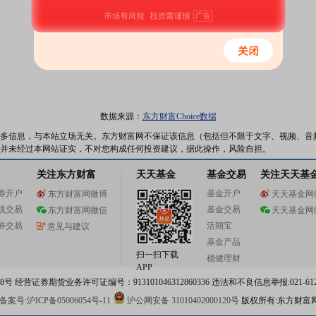
数据来源：
东方财富Choice数据
多信息，与本站立场无关。东方财富网不保证该信息（包括但不限于文字、视频、音
并未经过本网站证实，不对您构成任何投资建议，据此操作，风险自担。
关注东方财富
天天基金
基金交易
关注天天基
券开户
基金开户
东方财富网微博
天天基金网
线交易
基金交易
东方财富网微信
天天基金网
券交易
活期宝
意见与建议
基金产品
扫一扫下载
稳健理财
APP
 经营证券期货业务许可证编号：913101046312860336 违法和不良信息举报:021-612
案号:沪ICP备05006054号-11
沪公网安备 31010402000120号
版权所有:东方财富