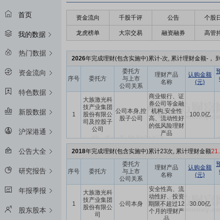
首页
资金流向
千股千评
公告
个股
龙虎榜单
大宗交易
融资融券
高管
我的数据
热门数据
2026
年完成理财(包含实施中)累计-次, 累计理财金额-， 到
委托方
资金流向
理财产品
认购金额
序号
委托方
与上市
名称
(元)
公司关系
特色数据
商业银行、证
大族激光科
券公司等金融
技产业集团
公司本身,控
机构,安全性
新股数据
1
股份有限公
100.0亿
股子公司
高、流动性好
司及控股子
的低风险理财
公司
沪深港通
产品
公告大全
2018
年完成理财(包含实施中)累计23次, 累计理财金额
21
委托方
理财产品
认购金额
研究报告
序号
委托方
与上市
名称
(元)
公司关系
安全性高、流
年报季报
大族激光科
动性好、投资
技产业集团
1
公司本身
期限不超过12
30.00亿
股份有限公
股东股本
个月的理财产
司
品