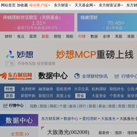
网站首页
加收藏
移动客户端
东方财富
天天基金网
东方财富证券
东方
财经
焦点
股票
新股
期指
期权
行情
数据
全球
美股
港股
数据中心
全球财经快讯
行情中
特色
龙虎榜单
融资融券
股权质押
大宗交易
机构调研
期指持仓
公告
新股
新股申购
新股日历
新股上会
资金
大盘资金
个股资金
板块
行情中心
指数
|
期指
|
期权
|
个股
|
板块
|
排行
|
新股
|
基金
|
港股
|
美股
|
期货
|
外汇
|
黄金
|
自选股
|
自选基金
东方财富网
>
数据中心
>
委托理财
>
大族激光
> 大族激光
大族激光(002008)
最新价
-
涨跌
-
涨跌
全景图