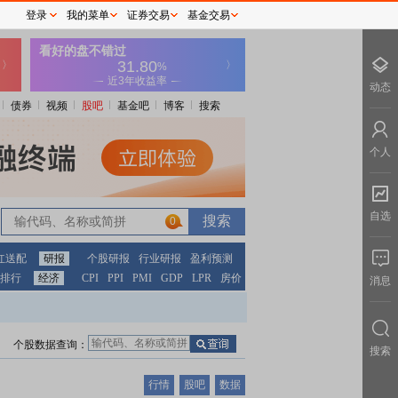
登录
我的菜单
证券交易
基金交易
动态
债券
视频
股吧
基金吧
博客
搜索
个人
自选
0
红送配
研报
个股研报
行业研报
盈利预测
排行
经济
CPI
PPI
PMI
GDP
LPR
房价
消息
个股数据查询：
搜索
行情
股吧
数据