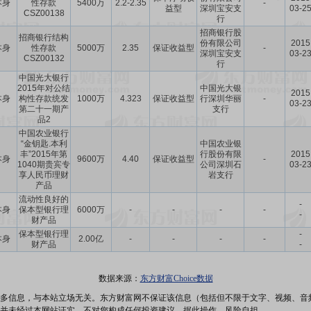
本身
性存款
5400万
2.2-2.35
-
益型
深圳宝安支
03-2
CSZ00138
行
招商银行股
招商银行结构
份有限公司
2015
本身
性存款
5000万
2.35
保证收益型
-
深圳宝安支
03-2
CSZ00132
行
中国光大银行
2015年对公结
中国光大银
2015
本身
构性存款统发
1000万
4.323
保证收益型
行深圳华丽
-
03-2
第二十一期产
支行
品2
中国农业银行
“金钥匙.本利
中国农业银
丰”2015年第
行股份有限
2015
本身
9600万
4.40
保证收益型
-
1040期贵宾专
公司深圳石
03-2
享人民币理财
岩支行
产品
流动性良好的
-
本身
保本型银行理
6000万
-
-
-
-
-
财产品
保本型银行理
-
本身
2.00亿
-
-
-
-
财产品
-
数据来源：
东方财富Choice数据
多信息，与本站立场无关。东方财富网不保证该信息（包括但不限于文字、视频、音
并未经过本网站证实，不对您构成任何投资建议，据此操作，风险自担。