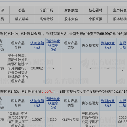
千评
公告
个股日历
财务数据
核心题材
主力持仓
交易
融资融券
高管持股
股东大会
个股研报
股本结构
中)累计-次, 累计理财金额-， 到期实现收益-, 最新财报的净资产为69.99亿元, 净利
方
预计年化
理财产品
认购金额
理财产品
到期收益
交易
市
收益率
协议签署方
名称
(元)
类型
(元)
日期
关系
(%)
安全性较高、
流动性较好且
期限不超过36
-
本身
个月的银行、
20.00亿
-
-
-
-
-
证券公司等金
融机构发行的
理财产品
施中)累计5次, 累计理财金额
5.50亿元
， 到期实现收益-, 本年度财报的净资产为18.41
方
预计年化
理财产品
认购金额
理财产品
到期收益
交易
市
收益率
协议签署方
名称
(元)
类型
(元)
日期
关系
(%)
“金钥匙·本利
中国农业银
丰”2016年第
行股份有限
2016
本身
1.00亿
3.10
保证收益型
-
1071期人民币
公司深圳石
06-2
理财产品
岩支行