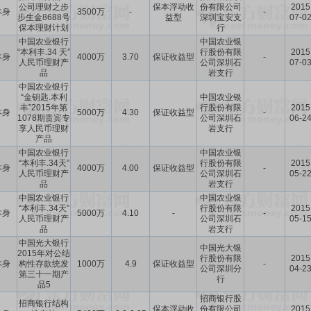
公司理财之步
保本浮动收
份有限公司
2015
本身
3500万
-
-
步生金8688号
益型
深圳宝安支
07-0
保本理财计划
行
中国农业银行
中国农业银
“本利丰.34 天”
行股份有限
2015
本身
4000万
3.70
保证收益型
-
人民币理财产
公司深圳石
07-0
品
岩支行
中国农业银行
“金钥匙.本利
中国农业银
丰”2015年第
行股份有限
2015
本身
5000万
4.30
保证收益型
-
1078期贵宾专
公司深圳石
06-2
享人民币理财
岩支行
产品
中国农业银行
中国农业银
“本利丰.34天”
行股份有限
2015
本身
4000万
4.00
保证收益型
-
人民币理财产
公司深圳石
05-2
品
岩支行
中国农业银行
中国农业银
“本利丰.34天”
行股份有限
2015
本身
5000万
4.10
-
-
人民币理财产
公司深圳石
05-1
品
岩支行
中国光大银行
中国光大银
2015年对公结
行股份有限
2015
本身
构性存款统发
1000万
4.9
保证收益型
-
公司深圳分
04-2
第三十一期产
行
品5
招商银行股
招商银行结构
保本浮动收
份有限公司
2015