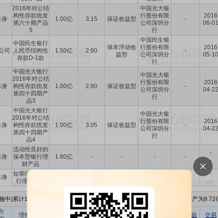
2016年对公结
中国光大银
构性存款统发
行股份有限
2016
本身
1.00亿
3.15
保证收益型
-
第六十期产品
公司深圳分
06-0
5
行
中国民生银
中国民生银行
保本浮动收
行股份有限
2016
公司
人民币结构性
1.50亿
2.90
-
益型
公司深圳分
05-1
存款D-1款
行
中国光大银行
中国光大银
2016年对公结
行股份有限
2016
本身
构性存款统发
1.00亿
2.90
保证收益型
-
公司深圳分
04-2
第四十四期产
行
品3
中国光大银行
中国光大银
2016年对公结
行股份有限
2016
本身
构性存款统发
1.00亿
3.05
保证收益型
-
公司深圳分
04-2
第四十四期产
行
品4
流动性良好的
-
本身
保本型银行理
1.80亿
-
-
-
-
-
财产品
短期保本型银
-
本身
3.00亿
-
-
-
-
行理财产品
-
施中)累计16次, 累计理财金额
6.85亿元
， 到期实现收益-, 本年度财报的净资产为9.72
方
预计年化
理财产品
认购金额
理财产品
到期收益
交易