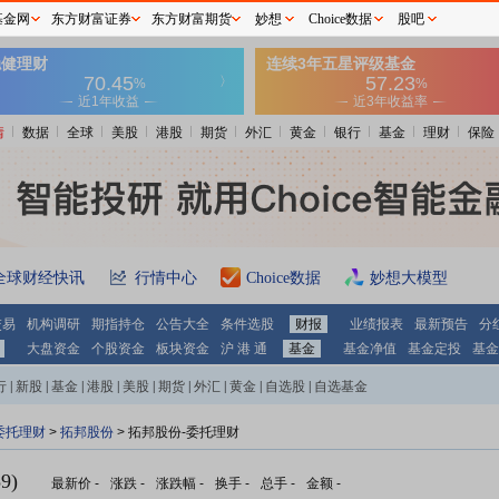
基金网
东方财富证券
东方财富期货
妙想
Choice数据
股吧
情
数据
全球
美股
港股
期货
外汇
黄金
银行
基金
理财
保险
全球财经快讯
行情中心
Choice数据
妙想大模型
交易
机构调研
期指持仓
公告大全
条件选股
财报
业绩报表
最新预告
分
大盘资金
个股资金
板块资金
沪 港 通
基金
基金净值
基金定投
基金
行
|
新股
|
基金
|
港股
|
美股
|
期货
|
外汇
|
黄金
|
自选股
|
自选基金
委托理财
>
拓邦股份
> 拓邦股份-委托理财
9)
最新价
-
涨跌
-
涨跌幅
-
换手
-
总手
-
金额
-