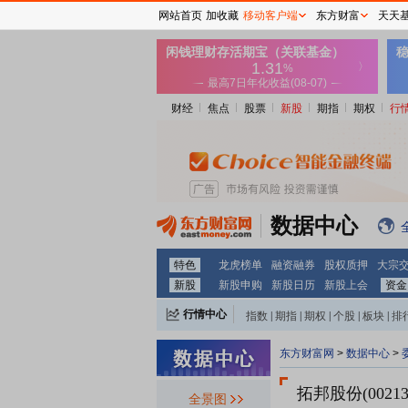
网站首页
加收藏
移动客户端
东方财富
天天
财经
焦点
股票
新股
期指
期权
行
数据中心
特色
龙虎榜单
融资融券
股权质押
大宗
新股
新股申购
新股日历
新股上会
资金
行情中心
指数
|
期指
|
期权
|
个股
|
板块
|
排
东方财富网
>
数据中心
>
拓邦股份(00213
全景图