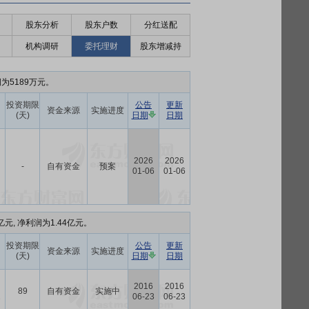
股东分析
股东户数
分红送配
机构调研
委托理财
股东增减持
润为5189万元。
投资期限
公告
更新
资金来源
实施进度
(天)
日期
日期
2026
2026
-
自有资金
预案
01-06
01-06
亿元, 净利润为1.44亿元。
投资期限
公告
更新
资金来源
实施进度
(天)
日期
日期
2016
2016
89
自有资金
实施中
2
06-23
06-23