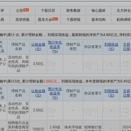
千评
公告
个股日历
财务数据
核心题材
主力持仓
交易
高管持股
股东大会
个股研报
股本结构
机构调研
中)累计-次, 累计理财金额-， 到期实现收益-, 最新财报的净资产为4.68亿元, 净利润为
方
预计年化
理财产品
认购金额
理财产品
到期收益
交易
市
收益率
协议签署方
名称
(元)
类型
(元)
日期
关系
(%)
流动性好、安
身,上
全性高、风险
-
子公
3.50亿
-
-
-
-
可控的理财产
-
品
施中)累计3次, 累计理财金额
1.50亿元
， 到期实现收益-, 本年度财报的净资产为5.45亿
方
预计年化
理财产品
认购金额
理财产品
到期收益
交易
市
收益率
协议签署方
名称
(元)
类型
(元)
日期
关系
(%)
流动性好、安
身,上
全性高、风险
-
子公
2.50亿
-
-
-
-
可控的理财产
-
品
招商银行点金
系列看跌两层
1.60或
保本浮动收
招商银行股
2024
本身
7000万
-