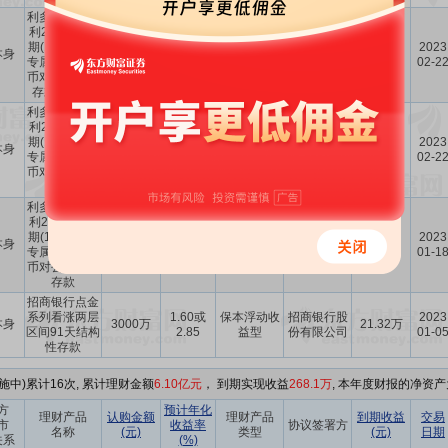
利多多公司稳
利23JG3072
1.30或
上海浦东发
期(1个月网点
保本浮动收
2023
本身
4000万
2.75或
展银行股份
9.17万
专属B款)人民
益型
02-2
2.95
有限公司
币对公结构性
存款(4,000)
利多多公司稳
利23JG3072
1.30或
上海浦东发
期(1个月网点
保本浮动收
2023
本身
3000万
2.75或
展银行股份
6.88万
专属B款)人民
益型
02-2
2.95
有限公司
币对公结构性
存款
利多多公司稳
利23JG3017
1.30或
上海浦东发
期(1个月网点
保本浮动收
2023
本身
4000万
2.75或
展银行股份
9.17万
专属B款)人民
益型
01-1
2.95
有限公司
币对公结构性
存款
招商银行点金
系列看涨两层
1.60或
保本浮动收
招商银行股
2023
本身
3000万
21.32万
区间91天结构
2.85
益型
份有限公司
01-0
性存款
施中)累计16次, 累计理财金额
6.10亿元
， 到期实现收益
268.1万
, 本年度财报的净资产为
方
预计年化
理财产品
认购金额
理财产品
到期收益
交易
市
收益率
协议签署方
名称
(元)
类型
(元)
日期
关系
(%)