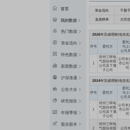
首页
资金流向
千股
龙虎榜单
大宗
我的数据
热门数据
2026
年完成理财(包含实施
委托
资金流向
序号
委托方
与上
公司
特色数据
郑州三晖电
公司本
气股份有限
1
市公司
公司及下属
新股数据
司
子公司
沪深港通
2024
年完成理财(包含实
委托
公告大全
序号
委托方
与上
公司
研究报告
郑州三晖电
公司本
气股份有限
1
市公司
公司及下属
年报季报
司
子公司
郑州三晖电
股东股本
2
气股份有限
公司