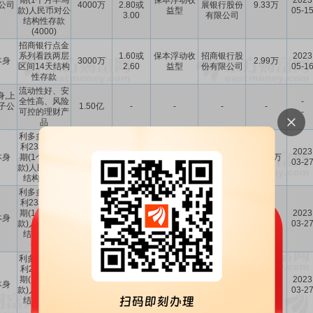
期(1个月早鸟
保本浮动收
2023
公司
4000万
2.80或
展银行股份
9.33万
款)人民币对公
益型
05-1
3.00
有限公司
结构性存款
(4000)
招商银行点金
系列看跌两层
1.60或
保本浮动收
招商银行股
2023
本身
3000万
2.99万
区间14天结构
2.60
益型
份有限公司
05-1
性存款
流动性好、安
身,上
全性高、风险
-
子公
1.50亿
-
-
-
-
可控的理财产
-
品
利多多公司稳
利23JG3139
1.60或
保本浮动收
招商银行股
2023
本身
期(1个月早鸟
5000万
11.68万
2.75
益型
份有限公司
03-2
款)人民币对公
结构性存款
利多多公司稳
利23JG3139
1.30或
上海浦东发
期(1个月早鸟
保本浮动收
2023
本身
3000万
2.80或
展银行股份
7.00万
款)人民币对公
益型
03-2
3.00
有限公司
结构性存款
(3,000)
利多多公司稳
利23JG3139
1.30或
上海浦东发
期(1个月早鸟
保本浮动收
2023
本身
4000万
2.80或
展银行股份
9.33万
款)人民币对公
益型
03-2
3.00
有限公司
结构性存款
(4,000)