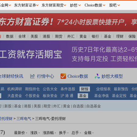
基金网
东方财富证券
东方财富期货
妙想
Choice数据
股吧
情
数据
全球
美股
港股
期货
外汇
黄金
银行
基金
理财
保险
全球财经快讯
行情中心
Choice数据
妙想大模型
交易
机构调研
期指持仓
公告大全
条件选股
财报
业绩报表
最新预告
分
大盘资金
个股资金
板块资金
沪 港 通
基金
基金净值
基金定投
基金
行
|
新股
|
基金
|
港股
|
美股
|
期货
|
外汇
|
黄金
|
自选股
|
自选基金
委托理财
>
三晖电气
> 三晖电气-委托理财
7)
最新价
-
涨跌
-
涨跌幅
-
换手
-
总手
-
金额
-