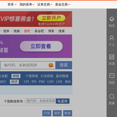
登录
我的菜单
证券交易
基金交易
动态
债券
视频
股吧
基金吧
博客
搜索
个人
自选
1
红送配
研报
个股研报
行业研报
盈利预测
排行
经济
CPI
PPI
PMI
GDP
LPR
房价
消息
个股数据查询：
搜索
行情
股吧
数据