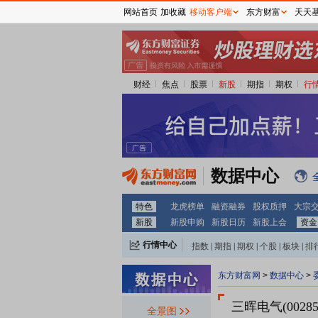
网站首页
加收藏
移动客户端
东方财富
天天
财经
焦点
股票
新股
期指
期权
行
数据中心
特色
龙虎榜单
融资融券
股权质押
大宗
新股
新股申购
新股日历
新股上会
资金
行情中心
指数
|
期指
|
期权
|
个股
|
板块
|
排
东方财富网
>
数据中心
>
三晖电气(00285
全景图