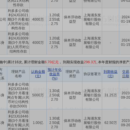
区间21天结构
2.70
益型
份有限公司
04-0
性存款
利多多公司稳
利24JG3021
1.20或
上海浦东发
保本浮动收
2024
公司
期(3个月看涨)
4000万
2.55或
展银行股份
-
益型
01-1
人民币对公结
2.75
有限公司
构性存款
利多多公司稳
利24JG3009
1.20或
上海浦东发
保本浮动收
2024
本身
期(3个月早鸟
4000万
2.55或
展银行股份
-
益型
01-1
款)人民币对公
2.75
有限公司
结构性存款
施中)累计16次, 累计理财金额
6.70亿元
， 到期实现收益
296.3万
, 本年度财报的净资产为
方
预计年化
理财产品
认购金额
理财产品
到期收益
交易
市
收益率
协议签署方
名称
(元)
类型
(元)
日期
关系
(%)
利多多公司稳
利23JG3446
1.30或
上海浦东发
期(3个月看涨
保本浮动收
2023
本身
5000万
2.50或
展银行股份
31.25万
网点专属)人民
益型
09-2
2.70
有限公司
币对公结构性
存款(5000)
利多多公司稳
利23JG3446
1.30或
上海浦东发
期(3个月看涨
保本浮动收
2023
本身
1.00亿
2.50或
展银行股份
62.50万
网点专属)人民
益型
09-2
2.70
有限公司
币对公结构性