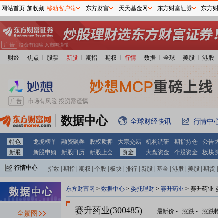
网站首页
加收藏
移动客户端
东方财富
天天基金网
东方财富证券
东方
财经
焦点
股票
新股
期指
期权
行情
数据
全球
美股
港股
数据中心
全球财经快讯
行情中
特色
龙虎榜单
融资融券
股权质押
大宗交易
机构调研
期指持仓
公告
新股
新股申购
新股日历
新股上会
资金
大盘资金
个股资金
板块
行情中心
指数
|
期指
|
期权
|
个股
|
板块
|
排行
|
新股
|
基金
|
港股
|
美股
|
期货
|
外汇
|
黄金
|
自选股
|
自选基金
东方财富网
>
数据中心
>
委托理财
>
赛升药业
> 赛升药业
赛升药业(300485)
最新价
-
涨跌
-
涨跌
全景图