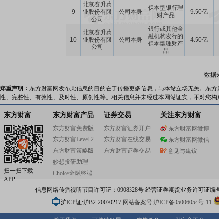
北京赛升药
保本型银行理
9
业股份有限
公司本身
9.50亿
财产品
公司
银行或其他金
北京赛升药
融机构发行的
10
业股份有限
公司本身
4.50亿
保本型理财产
公司
品
数据
郑重声明：
东方财富网发布此信息的目的在于传播更多信息，与本站立场无关。东方
性、完整性、有效性、及时性、原创性等。相关信息并未经过本网站证实，不对您构
东方财富
东方财富产品
证券交易
关注东方财富
东方财富免费版
东方财富证券开户
东方财富网微博
东方财富Level-2
东方财富在线交易
东方财富网微信
东方财富策略版
东方财富证券交易
意见与建议
妙想投研助理
扫一扫下载
Choice金融终端
APP
信息网络传播视听节目许可证：0908328号 经营证券期货业务许可证编号：91310
沪ICP证:沪B2-20070217
网站备案号:沪ICP备05006054号-11