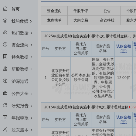
首页
资金流向
千股千评
公告
个股
龙虎榜单
大宗交易
高管持股
股东
我的数据
热门数据
2025
年完成理财(包含实施中)累计-次, 累计理财金额-， 到
委托方
资金流向
理财产品
认购金额
序号
委托方
与上市
名称
(元)
公司关系
特色数据
国债、央行票
据、金融债,以
及高信用等级
新股数据
北京赛升药
的、有担保的
业股份有限
公司本身,控
1
短期融资融
12.00亿
公司及控股
股子公司
沪深港通
券、中期票
子公司
据、企业债、
公司债等固定
公告大全
收益类产品
研究报告
2015
年完成理财(包含实施中)累计8次, 累计理财金额
13.
委托方
理财产品
认购金额
年报季报
序号
委托方
与上市
名称
(元)
公司关系
股东股本
中信银行中国
北京赛升药
华阳投资控股