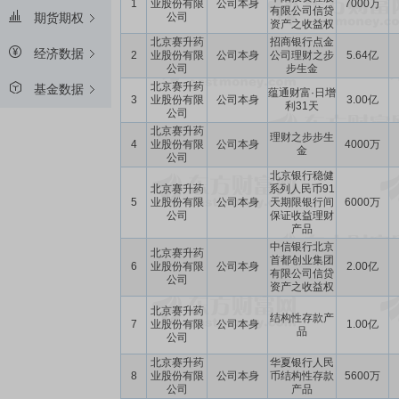
1
业股份有限
公司本身
7000万
有限公司信贷
公司
期货期权
资产之收益权
北京赛升药
招商银行点金
经济数据
2
业股份有限
公司本身
公司理财之步
5.64亿
公司
步生金
北京赛升药
基金数据
蕴通财富·日增
3
业股份有限
公司本身
3.00亿
利31天
公司
北京赛升药
理财之步步生
4
业股份有限
公司本身
4000万
金
公司
北京银行稳健
北京赛升药
系列人民币91
5
业股份有限
公司本身
天期限银行间
6000万
公司
保证收益理财
产品
中信银行北京
北京赛升药
首都创业集团
6
业股份有限
公司本身
2.00亿
有限公司信贷
公司
资产之收益权
北京赛升药
结构性存款产
7
业股份有限
公司本身
1.00亿
品
公司
北京赛升药
华夏银行人民
8
业股份有限
公司本身
币结构性存款
5600万
公司
产品