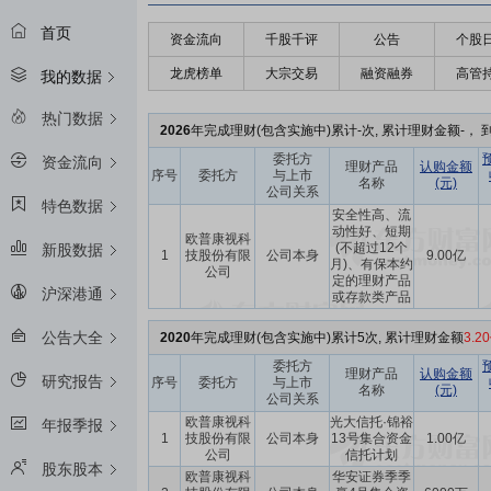
首页
资金流向
千股千评
公告
个股
龙虎榜单
大宗交易
融资融券
高管
我的数据
热门数据
2026
年完成理财(包含实施中)累计-次, 累计理财金额-， 到
委托方
资金流向
理财产品
认购金额
序号
委托方
与上市
名称
(元)
公司关系
特色数据
安全性高、流
动性好、短期
欧普康视科
(不超过12个
新股数据
1
技股份有限
公司本身
9.00亿
月)、有保本约
公司
定的理财产品
沪深港通
或存款类产品
公告大全
2020
年完成理财(包含实施中)累计5次, 累计理财金额
3.2
委托方
理财产品
认购金额
研究报告
序号
委托方
与上市
名称
(元)
公司关系
欧普康视科
光大信托·锦裕
年报季报
1
技股份有限
公司本身
13号集合资金
1.00亿
公司
信托计划
股东股本
欧普康视科
华安证券季季