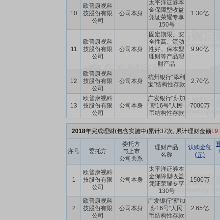
太平洋证券本
欧普康视科
金保障型收益
10
技股份有限
公司本身
1.30亿
凭证荣耀专享
公司
150号
固定期限、安
欧普康视科
全性高、流动
11
技股份有限
公司本身
性好、保本型
9.90亿
公司
理财等产品理
财产品
欧普康视科
杭州银行“添利
12
技股份有限
公司本身
2.70亿
宝”结构性存款
公司
欧普康视科
广发银行“薪加
13
技股份有限
公司本身
薪16号”人民
7000万
公司
币结构性存款
2018
年完成理财(包含实施中)累计37次, 累计理财金额
19
委托方
理财产品
认购金额
序号
委托方
与上市
名称
(元)
公司关系
太平洋证券本
欧普康视科
金保障型收益
1
技股份有限
公司本身
1500万
凭证荣耀专享
公司
130号
欧普康视科
广发银行“薪加
2
技股份有限
公司本身
薪16号”人民
2.65亿
公司
币结构性存款