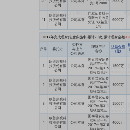
40
技股份有限
公司本身
2000万
先3号2000
公司
广发证券股份
欧普康视科
有限公司收益
41
技股份有限
公司本身
6000万
凭证-“收益宝”
公司
1号
2017
年完成理财(包含实施中)累计20次, 累计理财金额
9.
委托方
理财产品
认购金额
序号
委托方
与上市
名称
(元)
公司关系
国泰君安证券
欧普康视科
君柜宝一号
1
技股份有限
公司本身
1500万
2017年第315
公司
期收益凭证
国泰君安证券
欧普康视科
君柜宝一号
2
技股份有限
公司本身
4000万
2017年第307
公司
期收益凭证
国泰君安证券
欧普康视科
君柜宝一号
3
技股份有限
公司本身
1500万
2017年第311
公司
期收益凭证
国泰君安证券
欧普康视科
君柜宝一号
4
技股份有限
公司本身
4000万
2017年第318
公司
期收益凭证