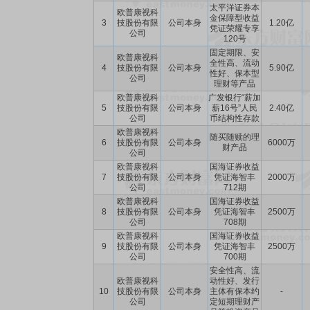
太平洋证券本
欧普康视科
金保障型收益
3
技股份有限
公司本身
1.20亿
凭证荣耀专享
公司
120号
固定期限、安
欧普康视科
全性高、流动
4
技股份有限
公司本身
5.90亿
性好、保本型
公司
理财等产品
欧普康视科
广发银行“薪加
5
技股份有限
公司本身
薪16号”人民
2.40亿
公司
币结构性存款
欧普康视科
随买随赎的理
6
技股份有限
公司本身
6000万
财产品
公司
欧普康视科
国海证券收益
7
技股份有限
公司本身
凭证海智丰
2000万
公司
712期
欧普康视科
国海证券收益
8
技股份有限
公司本身
凭证海智丰
2500万
公司
708期
欧普康视科
国海证券收益
9
技股份有限
公司本身
凭证海智丰
2500万
公司
700期
安全性高、流
欧普康视科
动性好、发行
10
技股份有限
公司本身
主体有保本约
-
公司
定短期理财产