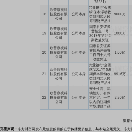
75281)
兴业银行“金雪
欧普康视科
球”保本浮动收
18
技股份有限
公司本身
9000万
益封闭式人民
公司
币理财产品H
国泰君安证券
欧普康视科
君柜宝一号
19
技股份有限
公司本身
1000万
2017年第242
公司
期收益凭证
国泰君安证券
欧普康视科
睿博系列尧睿
20
技股份有限
公司本身
1.00亿
二百四十六号
公司
收益凭证
兴业银行“金雪
欧普康视科
球”2017年第6
21
技股份有限
公司本身
期保本浮动收
9916万
公司
益封闭式人民
币理财产品H
安全性高、流
欧普康视科
动性好、有保
22
技股份有限
公司本身
本约定、一年
2.90亿
公司
以内的短期保
本型理财产品
数据
郑重声明：
东方财富网发布此信息的目的在于传播更多信息，与本站立场无关。东方