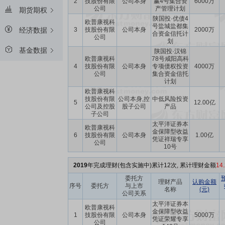
2
技股份有限
公司本身
赢4号集合资
6000万
公司
产管理计划
期货期权
陕国投·优债4
欧普康视科
号盐城盐都集
3
技股份有限
公司本身
2000万
经济数据
合资金信托计
公司
划
基金数据
陕国投·汉锦
欧普康视科
78号咸阳高科
4
技股份有限
公司本身
专项债权投资
4000万
公司
集合资金信托
计划
欧普康视科
技股份有限
公司本身,控
中低风险投资
5
12.00亿
公司及控股
股子公司
产品
子公司
太平洋证券本
欧普康视科
金保障型收益
6
技股份有限
公司本身
1.00亿
凭证祥瑞专享
公司
10号
2019
年完成理财(包含实施中)累计12次, 累计理财金额
14
委托方
理财产品
认购金额
序号
委托方
与上市
名称
(元)
公司关系
太平洋证券本
欧普康视科
金保障型收益
1
技股份有限
公司本身
5000万
凭证荣耀专享
公司