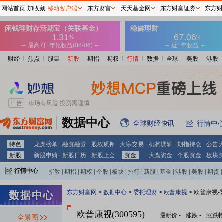
网站首页
加收藏
移动客户端
东方财富
天天基金网
东方财富证券
东方
财经
焦点
股票
新股
期指
期权
行情
数据
全球
美股
港股
数据中心
全球财经快讯
行情中
特色
龙虎榜单
融资融券
股权质押
大宗交易
机构调研
期指持仓
公告
新股
新股申购
新股日历
新股上会
资金
大盘资金
个股资金
板块
行情中心
指数
|
期指
|
期权
|
个股
|
板块
|
排行
|
新股
|
基金
|
港股
|
美股
|
期货
|
外汇
|
黄金
|
自选股
|
自选基金
东方财富网
>
数据中心
>
委托理财
>
欧普康视
> 欧普康视
欧普康视(300595)
最新价
-
涨跌
-
涨跌
全景图