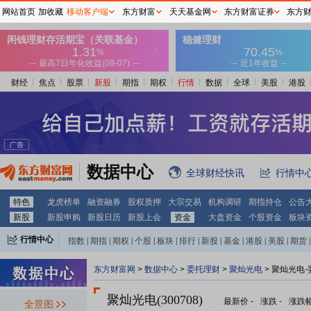
网站首页
加收藏
移动客户端
东方财富
天天基金网
东方财富证券
东方
财经
焦点
股票
新股
期指
期权
行情
数据
全球
美股
港股
数据中心
全球财经快讯
行情中
特色
龙虎榜单
融资融券
股权质押
大宗交易
机构调研
期指持仓
公告
新股
新股申购
新股日历
新股上会
资金
大盘资金
个股资金
板块
行情中心
指数
|
期指
|
期权
|
个股
|
板块
|
排行
|
新股
|
基金
|
港股
|
美股
|
期货
|
外汇
|
黄金
|
自选股
|
自选基金
东方财富网
>
数据中心
>
委托理财
>
聚灿光电
> 聚灿光电
聚灿光电(300708)
最新价
-
涨跌
-
涨跌
全景图