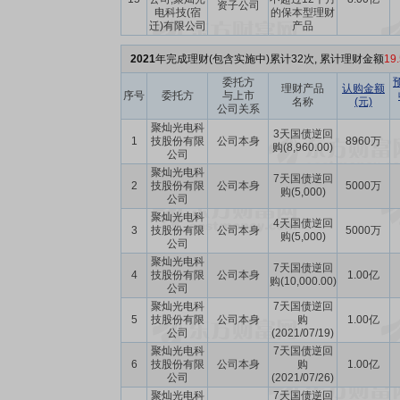
资子公司
电科技(宿
的保本型理财
迁)有限公司
产品
2021
年完成理财(包含实施中)累计32次, 累计理财金额
19
委托方
理财产品
认购金额
序号
委托方
与上市
名称
(元)
公司关系
聚灿光电科
3天国债逆回
1
技股份有限
公司本身
8960万
购(8,960.00)
公司
聚灿光电科
7天国债逆回
2
技股份有限
公司本身
5000万
购(5,000)
公司
聚灿光电科
4天国债逆回
3
技股份有限
公司本身
5000万
购(5,000)
公司
聚灿光电科
7天国债逆回
4
技股份有限
公司本身
1.00亿
购(10,000.00)
公司
聚灿光电科
7天国债逆回
5
技股份有限
公司本身
购
1.00亿
公司
(2021/07/19)
聚灿光电科
7天国债逆回
6
技股份有限
公司本身
购
1.00亿
公司
(2021/07/26)
聚灿光电科
7天国债逆回