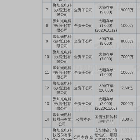
聚灿光电科
大额存单
7
技(宿迁)有
全资子公司
9000万
(9,000)
限公司
聚灿光电科
大额存单
8
技(宿迁)有
全资子公司
(1,000)
1000万
限公司
(2023/10/12)
聚灿光电科
大额存单
9
技(宿迁)有
全资子公司
8000万
(8,000)
限公司
聚灿光电科
大额存单
10
技(宿迁)有
全资子公司
7000万
(7,000)
限公司
聚灿光电科
大额存单
11
技(宿迁)有
全资子公司
1000万
(1,000)
限公司
聚灿光电科
大额存单
12
技(宿迁)有
全资子公司
2.60亿
(26,000)
限公司
聚灿光电科
大额存单
13
技(宿迁)有
全资子公司
(2,000)
2000万
限公司
(2023/11/06)
聚灿光电科
国债逆回购和
14
技股份有限
公司本身
8.00亿
理财产品
公司
聚灿光电科
安全性高、流
技股份有限
动性好、期限
公司本身,全
15
公司,聚灿光
不超过12个月
8.00亿