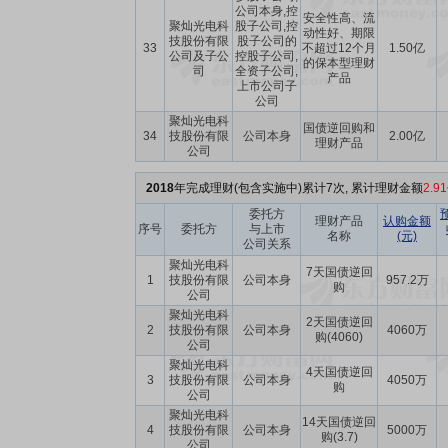
公司本身,控
安全性高、流
聚灿光电科
股子公司,控
动性好、期限
技股份有限
股子公司的
33
不超过12个月
1.50亿
公司及子公
控股子公司,
的保本型理财
司
全资子公司,
产品
上市公司子
公司
聚灿光电科
国债逆回购和
34
技股份有限
公司本身
2.00亿
理财产品
公司
2018
年完成理财(包含实施中)累计7次, 累计理财金额
2.9
委托方
理财产品
认购金额
序号
委托方
与上市
名称
(元)
公司关系
聚灿光电科
7天国债逆回
1
技股份有限
公司本身
957.2万
购
公司
聚灿光电科
2天国债逆回
2
技股份有限
公司本身
4060万
购(4060)
公司
聚灿光电科
4天国债逆回
3
技股份有限
公司本身
4050万
购
公司
聚灿光电科
14天国债逆回
4
技股份有限
公司本身
5000万
购(3.7)
公司