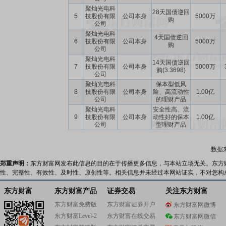
聚灿光电科
28天国债逆回
5
技股份有限
公司本身
5000万
购
公司
聚灿光电科
4天国债逆回
6
技股份有限
公司本身
5000万
购
公司
聚灿光电科
14天国债逆回
7
技股份有限
公司本身
5000万
购(3.3698)
公司
聚灿光电科
保本型低风
8
技股份有限
公司本身
险、高流动性
1.00亿
公司
的理财产品
聚灿光电科
安全性高、流
9
技股份有限
公司本身
动性好的保本
1.00亿
公司
型理财产品
数据
郑重声明：
东方财富网发布此信息的目的在于传播更多信息，与本站立场无关。东方
性、完整性、有效性、及时性、原创性等。相关信息并未经过本网站证实，不对您构
东方财富
东方财富产品
证券交易
关注东方财富
东方财富免费版
东方财富证券开户
东方财富网微博
东方财富Level-2
东方财富在线交易
东方财富网微信