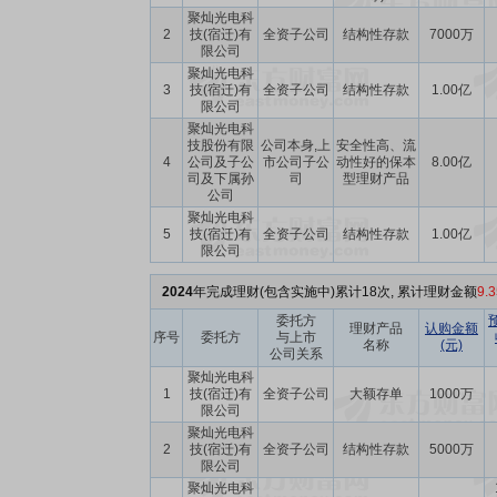
聚灿光电科
2
技(宿迁)有
全资子公司
结构性存款
7000万
限公司
聚灿光电科
3
技(宿迁)有
全资子公司
结构性存款
1.00亿
限公司
聚灿光电科
技股份有限
公司本身,上
安全性高、流
4
公司及子公
市公司子公
动性好的保本
8.00亿
司及下属孙
司
型理财产品
公司
聚灿光电科
5
技(宿迁)有
全资子公司
结构性存款
1.00亿
限公司
2024
年完成理财(包含实施中)累计18次, 累计理财金额
9.
委托方
理财产品
认购金额
序号
委托方
与上市
名称
(元)
公司关系
聚灿光电科
1
技(宿迁)有
全资子公司
大额存单
1000万
限公司
聚灿光电科
2
技(宿迁)有
全资子公司
结构性存款
5000万
限公司
聚灿光电科