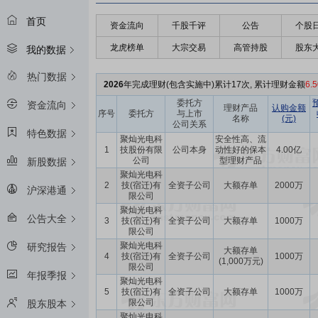
首页
资金流向
千股千评
公告
个股
龙虎榜单
大宗交易
高管持股
股东
我的数据
热门数据
2026
年完成理财(包含实施中)累计17次, 累计理财金额
6.
委托方
资金流向
理财产品
认购金额
序号
委托方
与上市
名称
(元)
公司关系
特色数据
聚灿光电科
安全性高、流
1
技股份有限
公司本身
动性好的保本
4.00亿
公司
型理财产品
新股数据
聚灿光电科
2
技(宿迁)有
全资子公司
大额存单
2000万
沪深港通
限公司
聚灿光电科
公告大全
3
技(宿迁)有
全资子公司
大额存单
1000万
限公司
聚灿光电科
研究报告
大额存单
4
技(宿迁)有
全资子公司
1000万
(1,000万元)
限公司
年报季报
聚灿光电科
5
技(宿迁)有
全资子公司
大额存单
1000万
限公司
股东股本
聚灿光电科