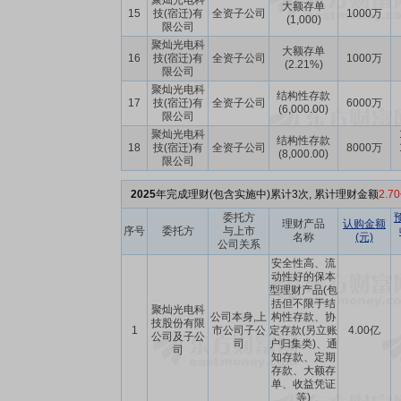
聚灿光电科
大额存单
15
技(宿迁)有
全资子公司
1000万
(1,000)
限公司
聚灿光电科
大额存单
16
技(宿迁)有
全资子公司
1000万
(2.21%)
限公司
聚灿光电科
结构性存款
17
技(宿迁)有
全资子公司
6000万
(6,000.00)
限公司
聚灿光电科
结构性存款
18
技(宿迁)有
全资子公司
8000万
(8,000.00)
限公司
2025
年完成理财(包含实施中)累计3次, 累计理财金额
2.7
委托方
理财产品
认购金额
序号
委托方
与上市
名称
(元)
公司关系
安全性高、流
动性好的保本
型理财产品(包
括但不限于结
聚灿光电科
公司本身,上
构性存款、协
技股份有限
1
市公司子公
定存款(另立账
4.00亿
公司及子公
司
户归集类)、通
司
知存款、定期
存款、大额存
单、收益凭证
等)