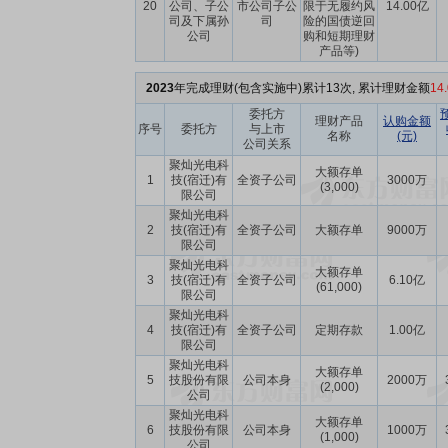
20
公司、子公
市公司子公
限于无履约风
14.00亿
司及下属孙
司
险的国债逆回
公司
购和短期理财
产品等)
2023
年完成理财(包含实施中)累计13次, 累计理财金额
14
委托方
理财产品
认购金额
序号
委托方
与上市
名称
(元)
公司关系
聚灿光电科
大额存单
1
技(宿迁)有
全资子公司
3000万
(3,000)
限公司
聚灿光电科
2
技(宿迁)有
全资子公司
大额存单
9000万
限公司
聚灿光电科
大额存单
3
技(宿迁)有
全资子公司
6.10亿
(61,000)
限公司
聚灿光电科
4
技(宿迁)有
全资子公司
定期存款
1.00亿
限公司
聚灿光电科
大额存单
5
技股份有限
公司本身
2000万
(2,000)
公司
聚灿光电科
大额存单
6
技股份有限
公司本身
1000万
(1,000)
公司