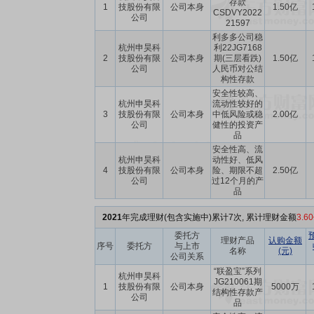
存款
1
技股份有限
公司本身
1.50亿
CSDVY2022
公司
21597
利多多公司稳
杭州申昊科
利22JG7168
2
技股份有限
公司本身
期(三层看跌)
1.50亿
公司
人民币对公结
构性存款
安全性较高、
杭州申昊科
流动性较好的
3
技股份有限
公司本身
中低风险或稳
2.00亿
公司
健性的投资产
品
安全性高、流
杭州申昊科
动性好、低风
4
技股份有限
公司本身
险、期限不超
2.50亿
公司
过12个月的产
品
2021
年完成理财(包含实施中)累计7次, 累计理财金额
3.6
委托方
理财产品
认购金额
序号
委托方
与上市
名称
(元)
公司关系
“联盈宝”系列
杭州申昊科
JG210061期
1
技股份有限
公司本身
5000万
结构性存款产
公司
品