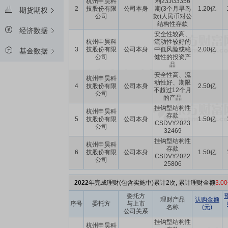
杭州申昊科
利23JG3356
2
技股份有限
公司本身
期(3个月早鸟
1.20亿
期货期权
公司
款)人民币对公
结构性存款
经济数据
安全性较高、
杭州申昊科
流动性较好的
3
技股份有限
公司本身
中低风险或稳
2.00亿
基金数据
公司
健性的投资产
品
安全性高、流
杭州申昊科
动性好、期限
4
技股份有限
公司本身
2.50亿
不超过12个月
公司
的产品
挂钩型结构性
杭州申昊科
存款
5
技股份有限
公司本身
1.50亿
CSDVY2023
公司
32469
挂钩型结构性
杭州申昊科
存款
6
技股份有限
公司本身
1.50亿
CSDVY2022
公司
25806
2022
年完成理财(包含实施中)累计2次, 累计理财金额
3.0
委托方
理财产品
认购金额
序号
委托方
与上市
名称
(元)
公司关系
挂钩型结构性
杭州申昊科