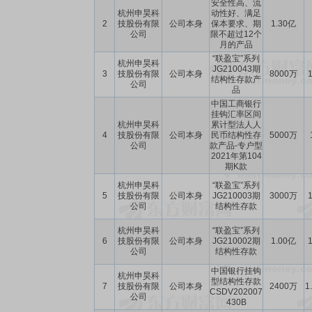
安全性高、流
杭州申昊科
动性好、满足
2
技股份有限
公司本身
保本要求、期
1.30亿
公司
限不超过12个
月的产品
“联盈宝”系列
杭州申昊科
JG210043期
3
技股份有限
公司本身
8000万
1
结构性存款产
公司
品
中国工商银行
挂钩汇率区间
杭州申昊科
累计型法人人
4
技股份有限
公司本身
民币结构性存
5000万
公司
款产品-专户型
2021年第104
期K款
杭州申昊科
“联盈宝”系列
5
技股份有限
公司本身
JG210003期
3000万
1
公司
结构性存款
杭州申昊科
“联盈宝”系列
6
技股份有限
公司本身
JG210002期
1.00亿
1
公司
结构性存款
中国银行挂钩
杭州申昊科
型结构性存款
7
技股份有限
公司本身
2400万
1
CSDV202007
公司
430B