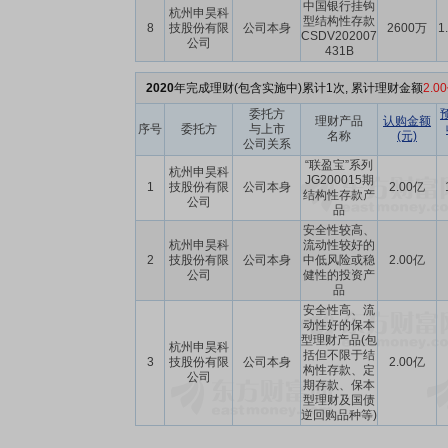
中国银行挂钩
杭州申昊科
型结构性存款
8
技股份有限
公司本身
2600万
1
CSDV202007
公司
431B
2020
年完成理财(包含实施中)累计1次, 累计理财金额
2.0
委托方
理财产品
认购金额
序号
委托方
与上市
名称
(元)
公司关系
“联盈宝”系列
杭州申昊科
JG200015期
1
技股份有限
公司本身
2.00亿
结构性存款产
公司
品
安全性较高、
杭州申昊科
流动性较好的
2
技股份有限
公司本身
中低风险或稳
2.00亿
公司
健性的投资产
品
安全性高、流
动性好的保本
型理财产品(包
杭州申昊科
括但不限于结
3
技股份有限
公司本身
2.00亿
构性存款、定
公司
期存款、保本
型理财及国债
逆回购品种等)