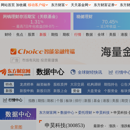
网站首页
加收藏
移动客户端
东方财富
天天基金网
东方财富证券
东方
财经
焦点
股票
新股
期指
期权
行情
数据
全球
美股
港股
数据中心
全球财经快讯
行情中
特色
龙虎榜单
融资融券
股权质押
大宗交易
机构调研
期指持仓
公告
新股
新股申购
新股日历
新股上会
资金
大盘资金
个股资金
板块
行情中心
指数
|
期指
|
期权
|
个股
|
板块
|
排行
|
新股
|
基金
|
港股
|
美股
|
期货
|
外汇
|
黄金
|
自选股
|
自选基金
东方财富网
>
数据中心
>
委托理财
>
申昊科技
> 申昊科技
申昊科技(300853)
最新价
-
涨跌
-
涨跌
全景图