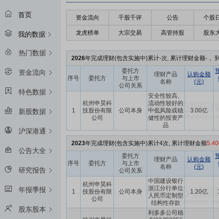
首页
资金流向
千股千评
公告
个股
龙虎榜单
大宗交易
高管持股
股东
我的数据
热门数据
2026
年完成理财(包含实施中)累计-次, 累计理财金额-， 到
委托方
资金流向
理财产品
认购金额
序号
委托方
与上市
名称
(元)
公司关系
特色数据
安全性较高、
杭州申昊科
流动性较好的
1
技股份有限
公司本身
中低风险或稳
3.00亿
新股数据
公司
健性的投资产
品
沪深港通
2023
年完成理财(包含实施中)累计4次, 累计理财金额
5.4
公告大全
委托方
理财产品
认购金额
序号
委托方
与上市
名称
(元)
研究报告
公司关系
中国建设银行
杭州申昊科
浙江分行单位
年报季报
1
技股份有限
公司本身
1.20亿
人民币定制型
公司
结构性存款
股东股本
利多多公司稳