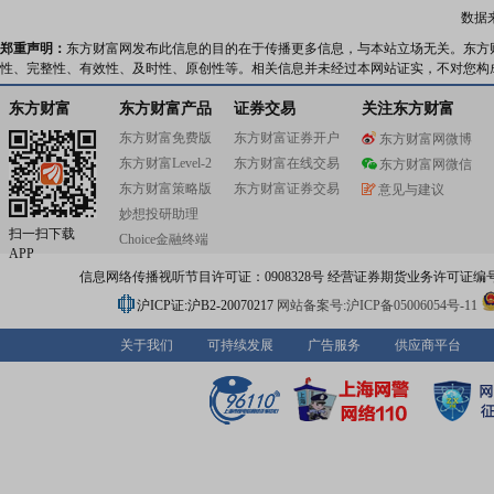
数据
郑重声明：
东方财富网发布此信息的目的在于传播更多信息，与本站立场无关。东方
性、完整性、有效性、及时性、原创性等。相关信息并未经过本网站证实，不对您构
东方财富
东方财富产品
证券交易
关注东方财富
东方财富免费版
东方财富证券开户
东方财富网微博
东方财富Level-2
东方财富在线交易
东方财富网微信
东方财富策略版
东方财富证券交易
意见与建议
妙想投研助理
扫一扫下载
Choice金融终端
APP
信息网络传播视听节目许可证：0908328号 经营证券期货业务许可证编号：91310
沪ICP证:沪B2-20070217
网站备案号:沪ICP备05006054号-11
关于我们
可持续发展
广告服务
供应商平台