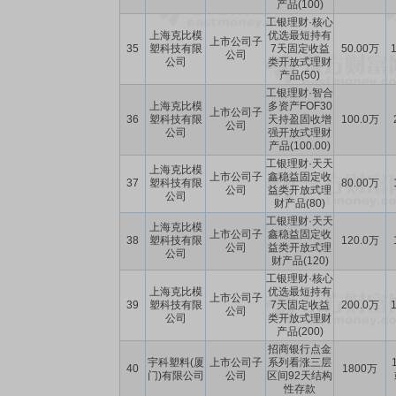
产品(100)
工银理财·核心
上海克比模
优选最短持有
上市公司子
35
塑科技有限
7天固定收益
50.00万
1
公司
公司
类开放式理财
产品(50)
工银理财·智合
上海克比模
多资产FOF30
上市公司子
36
塑科技有限
天持盈固收增
100.0万
公司
公司
强开放式理财
产品(100.00)
工银理财·天天
上海克比模
上市公司子
鑫稳益固定收
37
塑科技有限
80.00万
公司
益类开放式理
公司
财产品(80)
工银理财·天天
上海克比模
上市公司子
鑫稳益固定收
38
塑科技有限
120.0万
公司
益类开放式理
公司
财产品(120)
工银理财·核心
上海克比模
优选最短持有
上市公司子
39
塑科技有限
7天固定收益
200.0万
1
公司
公司
类开放式理财
产品(200)
招商银行点金
宇科塑料(厦
上市公司子
系列看涨三层
40
1800万
门)有限公司
公司
区间92天结构
性存款