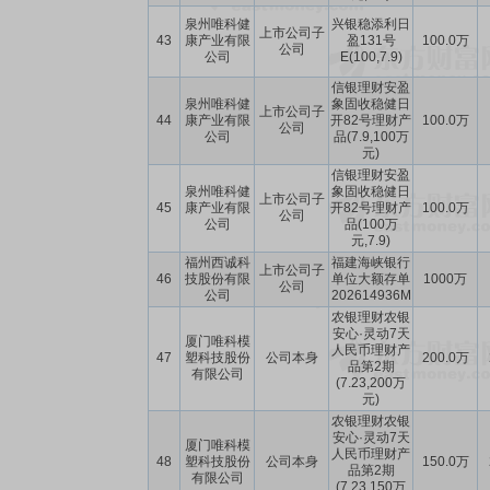
泉州唯科健
兴银稳添利日
上市公司子
43
康产业有限
盈131号
100.0万
公司
公司
E(100,7.9)
信银理财安盈
泉州唯科健
象固收稳健日
上市公司子
44
康产业有限
开82号理财产
100.0万
公司
公司
品(7.9,100万
元)
信银理财安盈
泉州唯科健
象固收稳健日
上市公司子
45
康产业有限
开82号理财产
100.0万
公司
公司
品(100万
元,7.9)
福州西诚科
福建海峡银行
上市公司子
46
技股份有限
单位大额存单
1000万
公司
公司
202614936M
农银理财农银
安心·灵动7天
厦门唯科模
人民币理财产
47
塑科技股份
公司本身
200.0万
品第2期
有限公司
(7.23,200万
元)
农银理财农银
安心·灵动7天
厦门唯科模
人民币理财产
48
塑科技股份
公司本身
150.0万
品第2期
有限公司
(7.23,150万