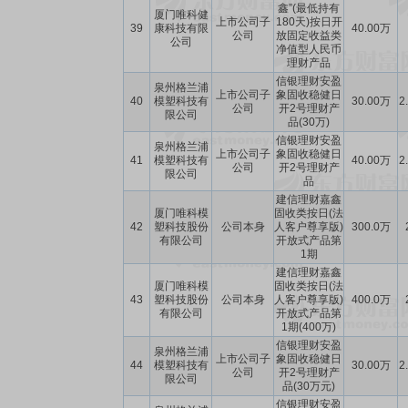
鑫”(最低持有
厦门唯科健
上市公司子
180天)按日开
39
康科技有限
40.00万
公司
放固定收益类
公司
净值型人民币
理财产品
信银理财安盈
泉州格兰浦
上市公司子
象固收稳健日
40
模塑科技有
30.00万
2
公司
开2号理财产
限公司
品(30万)
信银理财安盈
泉州格兰浦
上市公司子
象固收稳健日
41
模塑科技有
40.00万
2
公司
开2号理财产
限公司
品
建信理财嘉鑫
厦门唯科模
固收类按日(法
42
塑科技股份
公司本身
人客户尊享版)
300.0万
有限公司
开放式产品第
1期
建信理财嘉鑫
厦门唯科模
固收类按日(法
43
塑科技股份
公司本身
人客户尊享版)
400.0万
有限公司
开放式产品第
1期(400万)
信银理财安盈
泉州格兰浦
上市公司子
象固收稳健日
44
模塑科技有
30.00万
2
公司
开2号理财产
限公司
品(30万元)
信银理财安盈