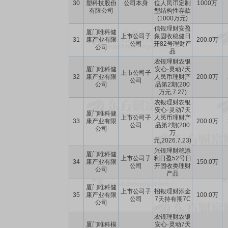
30
塑科技股份
公司本身
位人民币定制
1000万
有限公司
型结构性存款
(1000万元)
信银理财安盈
厦门唯科健
上市公司子
象固收稳健日
31
康产业有限
200.0万
公司
开82号理财产
公司
品
农银理财农银
厦门唯科健
安心·灵动7天
上市公司子
32
康产业有限
人民币理财产
200.0万
公司
公司
品第2期(200
万元,7.27)
农银理财农银
安心·灵动7天
厦门唯科健
上市公司子
人民币理财产
33
康产业有限
200.0万
公司
品第2期(200
公司
万
元,2026.7.23)
兴银理财稳添
厦门唯科健
上市公司子
利日盈52号日
34
康产业有限
150.0万
公司
开固收类理财
公司
产品
厦门唯科健
上市公司子
招银理财添金
35
康产业有限
100.0万
公司
7天持有期7C
公司
农银理财农银
厦门唯科模
安心·灵动7天