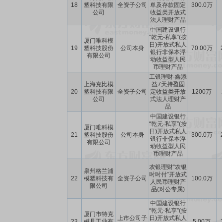
18
塑科技有限
全资子公司
单及存款固定
300.0万
公司
收益类开放式
法人理财产品
中国建设银行
“乾元-私享”(按
厦门唯科模
日)开放式私人
19
塑科技股份
公司本身
70.00万
银行非保本浮
有限公司
动收益型人民
币理财产品
工银理财·鑫添
上海克比模
益7天持盈固
20
塑科技有限
全资子公司
定收益类开放
1200万
公司
式法人理财产
品
中国建设银行
“乾元-私享”(按
厦门唯科模
日)开放式私人
21
塑科技股份
公司本身
300.0万
银行非保本浮
有限公司
动收益型人民
币理财产品
农银理财“农银
泉州格兰浦
时时付”开放式
22
模塑科技有
全资子公司
100.0万
人民币理财产
限公司
品(对公专属)
中国建设银行
“乾元-私享”(按
厦门市特克
上市公司子
日)开放式私人
23
模具工业有
5.00万