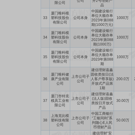
公司
开2号理财产
限公司
品
中国建设银行
厦门唯科模
单位大额存单
33
塑科技股份
公司本身
1000万
2023年第088
有限公司
期(1000万元)
中国建设银行
厦门唯科模
单位大额存单
34
塑科技股份
公司本身
1000万
2023年第088
有限公司
期(1000万)
中国建设银行
厦门唯科模
单位大额存单
35
塑科技股份
公司本身
1000万
2023年第088
有限公司
期
建信理财嘉鑫
厦门唯科健
固收类按日(法
上市公司子
36
康产业有限
人客户尊享版)
200.0万
公司
公司
开放式产品第
1期
建信理财嘉鑫
厦门市特克
上市公司子
(法人版)固收
37
模具工业有
30.00万
公司
类按日开放式
限公司
产品
中国工商银行
上海克比模
上市公司子
“工银同利”系
38
塑科技有限
50.00万
公司
列随心E人民
公司
币理财产品
建信理财“安