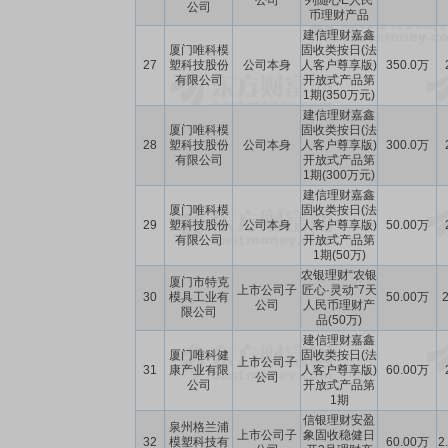
公司
列随心E人民
公司
币理财产品
建信理财嘉鑫
厦门唯科模
固收类按日(法
27
塑科技股份
公司本身
人客户尊享版)
350.0万
有限公司
开放式产品第
1期(350万元)
建信理财嘉鑫
厦门唯科模
固收类按日(法
28
塑科技股份
公司本身
人客户尊享版)
300.0万
有限公司
开放式产品第
1期(300万元)
建信理财嘉鑫
厦门唯科模
固收类按日(法
29
塑科技股份
公司本身
人客户尊享版)
50.00万
有限公司
开放式产品第
1期(50万)
农银理财“农银
厦门市特克
上市公司子
匠心·灵动”7天
30
模具工业有
50.00万
2
公司
人民币理财产
限公司
品(50万)
建信理财嘉鑫
厦门唯科健
固收类按日(法
上市公司子
31
康产业有限
人客户尊享版)
60.00万
公司
公司
开放式产品第
1期
信银理财安盈
泉州格兰浦
上市公司子
象固收稳健日
32
模塑科技有
60.00万
2