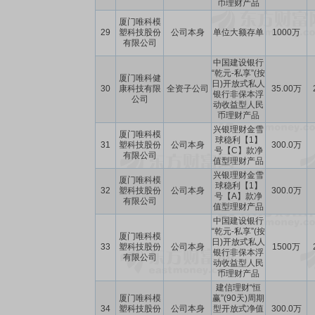
币理财产品
厦门唯科模
29
塑科技股份
公司本身
单位大额存单
1000万
有限公司
中国建设银行
“乾元-私享”(按
厦门唯科健
日)开放式私人
30
康科技有限
全资子公司
35.00万
银行非保本浮
公司
动收益型人民
币理财产品
兴银理财金雪
厦门唯科模
球稳利【1】
31
塑科技股份
公司本身
300.0万
号【C】款净
有限公司
值型理财产品
兴银理财金雪
厦门唯科模
球稳利【1】
32
塑科技股份
公司本身
300.0万
号【A】款净
有限公司
值型理财产品
中国建设银行
“乾元-私享”(按
厦门唯科模
日)开放式私人
33
塑科技股份
公司本身
1500万
银行非保本浮
有限公司
动收益型人民
币理财产品
建信理财“恒
厦门唯科模
赢”(90天)周期
34
塑科技股份
公司本身
型开放式净值
300.0万