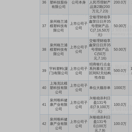
36
塑科技股份
公司本身
人民币理财产
200.0万
有限公司
品第2期(200
万元,7.23)
交银理财稳享
泉州格兰浦
鑫荣日日开35
上市公司子
37
模塑科技有
号理财产品
50.00万
公司
限公司
C(7.16,50万
元)
交银理财稳享
泉州格兰浦
鑫荣日日开35
上市公司子
38
模塑科技有
号理财产品
50.00万
公司
限公司
C(50万
元,7.16)
招商银行点金
宇科塑料(厦
上市公司子
系列看涨三层
39
500.0万
门)有限公司
公司
区间92天结构
性存款
上海克比模
上市公司子
40
塑科技有限
单位大额存单
1000万
公司
公司
兴银稳添利日
泉州唯科健
上市公司子
盈131号
41
康产业有限
100.0万
公司
E(7.9,100万
公司
元)
兴银稳添利日
泉州唯科健
上市公司子
盈131号
42
康产业有限
100.0万
公司
E(100万
公司
元,7.9)