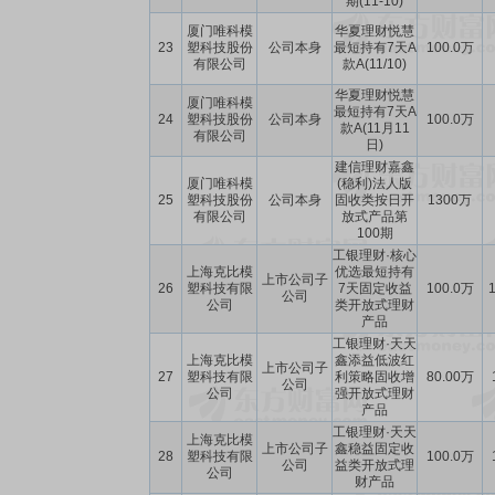
期(11-10)
厦门唯科模
华夏理财悦慧
23
塑科技股份
公司本身
最短持有7天A
100.0万
有限公司
款A(11/10)
华夏理财悦慧
厦门唯科模
最短持有7天A
24
塑科技股份
公司本身
100.0万
款A(11月11
有限公司
日)
建信理财嘉鑫
厦门唯科模
(稳利)法人版
25
塑科技股份
公司本身
固收类按日开
1300万
有限公司
放式产品第
100期
工银理财·核心
上海克比模
优选最短持有
上市公司子
26
塑科技有限
7天固定收益
100.0万
1
公司
公司
类开放式理财
产品
工银理财·天天
上海克比模
鑫添益低波红
上市公司子
27
塑科技有限
利策略固收增
80.00万
公司
公司
强开放式理财
产品
工银理财·天天
上海克比模
上市公司子
鑫稳益固定收
28
塑科技有限
100.0万
公司
益类开放式理
公司
财产品