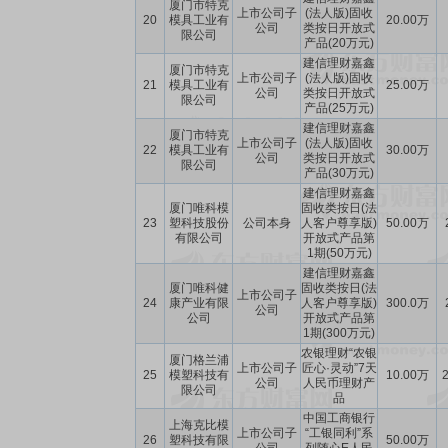
厦门市特克
上市公司子
(法人版)固收
20
模具工业有
20.00万
公司
类按日开放式
限公司
产品(20万元)
建信理财嘉鑫
厦门市特克
上市公司子
(法人版)固收
21
模具工业有
25.00万
公司
类按日开放式
限公司
产品(25万元)
建信理财嘉鑫
厦门市特克
上市公司子
(法人版)固收
22
模具工业有
30.00万
公司
类按日开放式
限公司
产品(30万元)
建信理财嘉鑫
厦门唯科模
固收类按日(法
23
塑科技股份
公司本身
人客户尊享版)
50.00万
有限公司
开放式产品第
1期(50万元)
建信理财嘉鑫
厦门唯科健
固收类按日(法
上市公司子
24
康产业有限
人客户尊享版)
300.0万
公司
公司
开放式产品第
1期(300万元)
农银理财“农银
厦门格兰浦
上市公司子
匠心·灵动”7天
25
模塑科技有
10.00万
2
公司
人民币理财产
限公司
品
中国工商银行
上海克比模
上市公司子
“工银同利”系
26
塑科技有限
50.00万