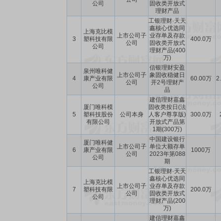
公司
固收类开放式
理财产品
工银理财·天天
鑫核心优选同
上海克比模
上市公司子
业存单及存款
3
塑科技有限
400.0万
公司
固收类开放式
公司
理财产品(400
万)
信银理财安盈
泉州唯科健
上市公司子
象固收稳健日
4
康产业有限
60.00万
2
公司
开2号理财产
公司
品
建信理财嘉鑫
厦门唯科模
固收类按日(法
5
塑科技股份
公司本身
人客户尊享版)
300.0万
有限公司
开放式产品第
1期(300万)
中国建设银行
厦门唯科健
上市公司子
单位大额存单
6
康产业有限
1000万
公司
2023年第088
公司
期
工银理财·天天
鑫核心优选同
上海克比模
上市公司子
业存单及存款
7
塑科技有限
200.0万
公司
固收类开放式
公司
理财产品(200
万)
建信理财嘉鑫