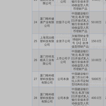
公司
银行非保本浮
限公司
动收益型人民
币理财产品
中国建设银行
“乾元-私享”(按
厦门唯科健
日)开放式私人
24
康产业有限
控股子公司
50.00万
银行非保本浮
公司
动收益型人民
币理财产品
兴银理财金雪
上海克比模
球稳利【1】
25
塑科技有限
全资子公司
150.0万
号【A】款净
公司
值型理财产品
中国建设银行
“乾元-私享”(按
厦门市特克
上市公司子
日)开放式私人
26
模具工业有
10.00万
公司
银行非保本浮
限公司
动收益型人民
币理财产品
中国建设银行
厦门唯科模
厦门市分行单
27
塑科技股份
公司本身
5000万
位人民币定制
有限公司
型结构性存款
中国建设银行
“乾元-私享”(按
厦门唯科模
日)开放式私人
28
塑科技股份
公司本身
400.0万
银行非保本浮
有限公司
动收益型人民