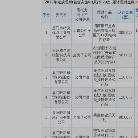
2023
年完成理财(包含实施中)累计629次, 累计理财金额
3
委托方
理财产品
认购金额
序号
委托方
与上市
名称
(元)
公司关系
招商银行点金
厦门市特克
上市公司子
系列看跌三层
1
1
模具工业有
300.0万
公司
区间14天结构
限公司
性存款
农银理财“农银
泉州格兰浦
时时付”开放式
2
模塑科技有
全资子公司
50.00万
人民币理财产
限公司
品(对公专属)
建信理财嘉鑫
厦门唯科模
(法人版)固收
3
塑科技股份
公司本身
110.0万
类按日开放式
有限公司
产品
建信理财嘉鑫
厦门唯科模
(法人版)固收
4
塑科技股份
公司本身
120.0万
类按日开放式
有限公司
产品
泉州唯科健
共赢稳健天天
5
康产业有限
全资子公司
80.00万
利
公司
交银理财稳享
厦门唯科模
灵动慧利日开
6
塑科技股份
公司本身
200.0万
2