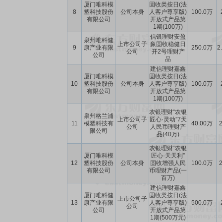
厦门唯科模
固收类按日(法
8
塑科技股份
公司本身
人客户尊享版)
100.0万
有限公司
开放式产品第
1期(100万)
信银理财安盈
泉州唯科健
上市公司子
象固收稳健日
9
康产业有限
250.0万
2
公司
开2号理财产
公司
品
建信理财嘉鑫
厦门唯科模
固收类按日(法
10
塑科技股份
公司本身
人客户尊享版)
100.0万
有限公司
开放式产品第
1期(100万)
农银理财“农银
泉州格兰浦
上市公司子
匠心·灵动”7天
11
模塑科技有
40.00万
2
公司
人民币理财产
限公司
品(40万)
农银理财“农银
厦门唯科模
匠心·天天利”
12
塑科技股份
公司本身
固收增强人民
100.0万
2
有限公司
币理财产品(一
百万)
建信理财嘉鑫
厦门唯科健
固收类按日(法
上市公司子
13
康产业有限
人客户尊享版)
500.0万
公司
公司
开放式产品第
1期(500万元)