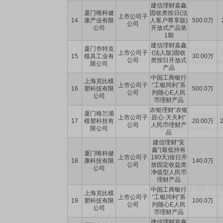
建信理财嘉鑫
厦门唯科健
固收类按日(法
上市公司子
14
康产业有限
人客户尊享版)
500.0万
公司
公司
开放式产品第
1期
建信理财嘉鑫
厦门市特克
上市公司子
(法人版)固收
15
模具工业有
30.00万
公司
类按日开放式
限公司
产品
中国工商银行
上海克比模
上市公司子
“工银同利”系
16
塑科技有限
500.0万
公司
列随心E人民
公司
币理财产品
农银理财“农银
厦门格兰浦
上市公司子
匠心·天天利”
17
模塑科技有
20.00万
2
公司
人民币理财产
限公司
品
建信理财“安
鑫”(最低持有
厦门唯科健
上市公司子
180天)按日开
18
康科技有限
140.0万
公司
放固定收益类
公司
净值型人民币
理财产品
中国工商银行
上海克比模
上市公司子
“工银同利”系
19
塑科技有限
100.0万
公司
列随心E人民
公司
币理财产品
建信理财嘉鑫