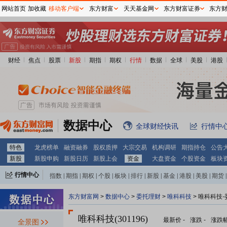
网站首页
加收藏
移动客户端
东方财富
天天基金网
东方财富证券
东方
财经
焦点
股票
新股
期指
期权
行情
数据
全球
美股
港股
数据中心
全球财经快讯
行情中
特色
龙虎榜单
融资融券
股权质押
大宗交易
机构调研
期指持仓
公告
新股
新股申购
新股日历
新股上会
资金
大盘资金
个股资金
板块
行情中心
指数
|
期指
|
期权
|
个股
|
板块
|
排行
|
新股
|
基金
|
港股
|
美股
|
期货
|
外汇
|
黄金
|
自选股
|
自选基金
东方财富网
>
数据中心
>
委托理财
>
唯科科技
> 唯科科技
唯科科技(301196)
最新价
-
涨跌
-
涨跌
全景图