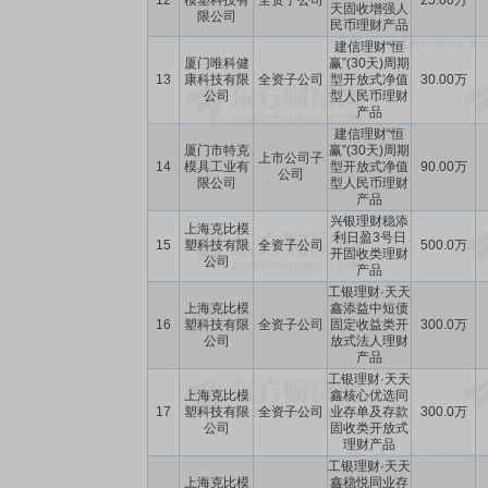
12
模塑科技有
全资子公司
25.00万
天固收增强人
限公司
民币理财产品
建信理财“恒
厦门唯科健
赢”(30天)周期
13
康科技有限
全资子公司
型开放式净值
30.00万
公司
型人民币理财
产品
建信理财“恒
厦门市特克
赢”(30天)周期
上市公司子
14
模具工业有
型开放式净值
90.00万
公司
限公司
型人民币理财
产品
兴银理财稳添
上海克比模
利日盈3号日
15
塑科技有限
全资子公司
500.0万
开固收类理财
公司
产品
工银理财·天天
上海克比模
鑫添益中短债
16
塑科技有限
全资子公司
固定收益类开
300.0万
公司
放式法人理财
产品
工银理财·天天
上海克比模
鑫核心优选同
17
塑科技有限
全资子公司
业存单及存款
300.0万
公司
固收类开放式
理财产品
工银理财·天天
上海克比模
鑫稳悦同业存