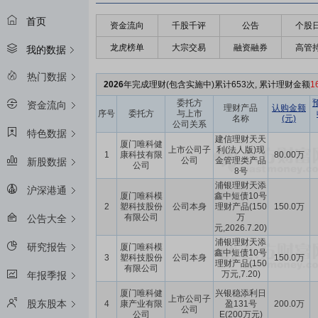
首页
资金流向
千股千评
公告
个股
龙虎榜单
大宗交易
融资融券
高管
我的数据
热门数据
2026
年完成理财(包含实施中)累计653次, 累计理财金额
1
委托方
资金流向
理财产品
认购金额
序号
委托方
与上市
名称
(元)
公司关系
特色数据
建信理财天天
厦门唯科健
上市公司子
利(法人版)现
1
康科技有限
80.00万
公司
金管理类产品
新股数据
公司
8号
浦银理财天添
沪深港通
厦门唯科模
鑫中短债10号
2
塑科技股份
公司本身
理财产品(150
150.0万
有限公司
万
公告大全
元,2026.7.20)
浦银理财天添
研究报告
厦门唯科模
鑫中短债10号
3
塑科技股份
公司本身
150.0万
理财产品(150
有限公司
万元,7.20)
年报季报
厦门唯科健
兴银稳添利日
上市公司子
股东股本
4
康产业有限
盈131号
200.0万
公司
公司
E(200万元)