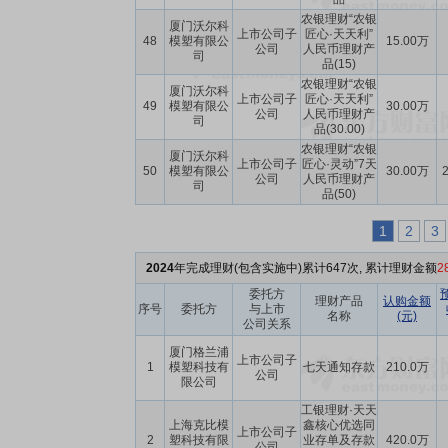
农银理财“农银
厦门沃尔科
上市公司子
匠心·天天利”
48
模塑有限公
15.00万
公司
人民币理财产
司
品(15)
农银理财“农银
厦门沃尔科
上市公司子
匠心·天天利”
49
模塑有限公
30.00万
公司
人民币理财产
司
品(30.00)
农银理财“农银
厦门沃尔科
上市公司子
匠心·灵动”7天
50
模塑有限公
30.00万
2
公司
人民币理财产
司
品(50)
1
2
3
2024
年完成理财(包含实施中)累计647次, 累计理财金额
2
委托方
理财产品
认购金额
序号
委托方
与上市
名称
(元)
公司关系
厦门格兰浦
上市公司子
1
模塑科技有
七天通知存款
210.0万
公司
限公司
工银理财·天天
上海克比模
鑫核心优选同
上市公司子
2
塑科技有限
业存单及存款
420.0万
公司