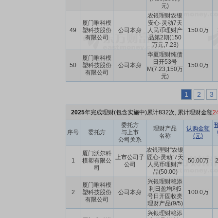
元)
农银理财农银
厦门唯科模
安心·灵动7天
49
塑科技股份
公司本身
人民币理财产
150.0万
有限公司
品第2期(150
万元,7.23)
华夏理财纯债
厦门唯科模
日开53号
50
塑科技股份
公司本身
150.0万
M(7.23,150万
有限公司
元)
1
2
3
2025
年完成理财(包含实施中)累计832次, 累计理财金额
2
委托方
理财产品
认购金额
序号
委托方
与上市
名称
(元)
公司关系
农银理财“农银
厦门沃尔科
上市公司子
匠心·灵动”7天
1
模塑有限公
50.00万
2
公司
人民币理财产
司
品(50.00)
兴银理财稳添
厦门唯科模
利日盈增利5
2
塑科技股份
公司本身
100.0万
号日开固收类
有限公司
理财产品(9/5)
兴银理财稳添