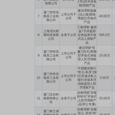
1号(30天持有
有限公司
期)理财产品
建信理财嘉鑫
厦门市特克
上市公司子
(法人版)固收
7
模具工业有
40.00万
公司
类按日开放式
限公司
产品
工银理财·鑫添
上海克比模
益7天持盈固
8
塑科技有限
全资子公司
定收益类开放
500.0万
公司
式法人理财产
品
建信理财“恒
厦门市特克
赢”(30天)周期
上市公司子
9
模具工业有
型开放式净值
25.00万
公司
限公司
型人民币理财
产品
中国建设银行
“乾元-私享”(按
厦门市特克
上市公司子
日)开放式私人
10
模具工业有
5.00万
公司
银行非保本浮
限公司
动收益型人民
币理财产品
农银理财“农银
厦门沃尔科
时时付”开放式
11
模塑有限公
全资子公司
25.00万
人民币理财产
司
品(对公专属)
农银理财“农银
厦门格兰浦
匠心·灵动”30