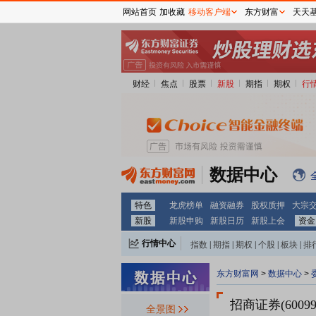
网站首页
加收藏
移动客户端
东方财富
天天
财经
焦点
股票
新股
期指
期权
行
数据中心
特色
龙虎榜单
融资融券
股权质押
大宗
新股
新股申购
新股日历
新股上会
资金
行情中心
指数
|
期指
|
期权
|
个股
|
板块
|
排
东方财富网
>
数据中心
>
招商证券(60099
全景图