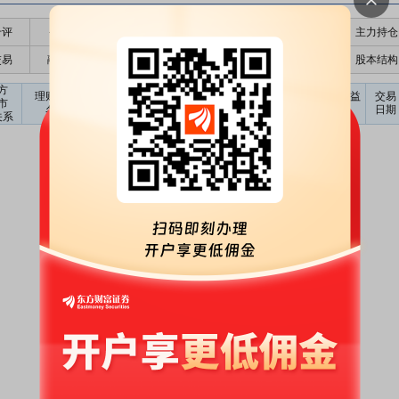
千评
公告
个股日历
财务数据
核心题材
主力持仓
交易
融资融券
高管持股
股东大会
个股研报
股本结构
方
预计年化
理财产品
认购金额
理财产品
到期收益
交易
市
收益率
协议签署方
名称
(元)
类型
(元)
日期
关系
(%)