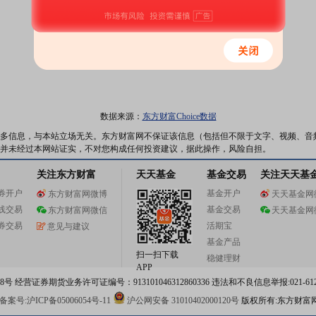
数据来源：
东方财富Choice数据
多信息，与本站立场无关。东方财富网不保证该信息（包括但不限于文字、视频、音
并未经过本网站证实，不对您构成任何投资建议，据此操作，风险自担。
关注东方财富
天天基金
基金交易
关注天天基
券开户
基金开户
东方财富网微博
天天基金网
线交易
基金交易
东方财富网微信
天天基金网
券交易
活期宝
意见与建议
基金产品
扫一扫下载
稳健理财
APP
 经营证券期货业务许可证编号：913101046312860336 违法和不良信息举报:021-612
案号:沪ICP备05006054号-11
沪公网安备 31010402000120号
版权所有:东方财富