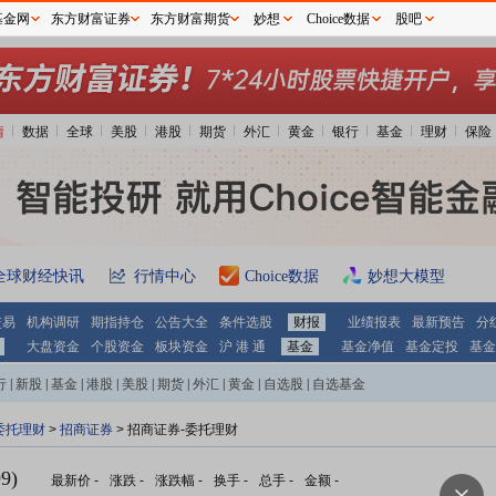
基金网
东方财富证券
东方财富期货
妙想
Choice数据
股吧
情
数据
全球
美股
港股
期货
外汇
黄金
银行
基金
理财
保险
全球财经快讯
行情中心
Choice数据
妙想大模型
交易
机构调研
期指持仓
公告大全
条件选股
财报
业绩报表
最新预告
分
大盘资金
个股资金
板块资金
沪 港 通
基金
基金净值
基金定投
基金
行
|
新股
|
基金
|
港股
|
美股
|
期货
|
外汇
|
黄金
|
自选股
|
自选基金
委托理财
>
招商证券
> 招商证券-委托理财
9)
最新价
-
涨跌
-
涨跌幅
-
换手
-
总手
-
金额
-