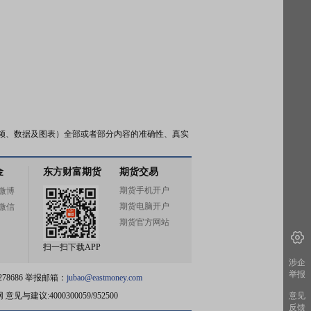
频、数据及图表）全部或者部分内容的准确性、真实
金
东方财富期货
期货交易
期货手机开户
微博
期货电脑开户
微信
期货官方网站
扫一扫下载APP
涉企
举报
78686 举报邮箱：
jubao@eastmoney.com
网
意见与建议:4000300059/952500
意见
反馈