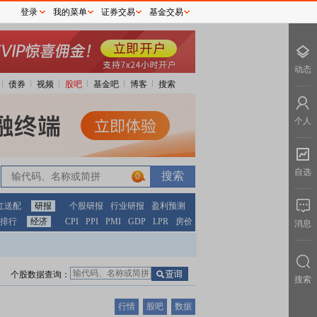
登录
我的菜单
证券交易
基金交易
动态
债券
视频
股吧
基金吧
博客
搜索
个人
自选
0
红送配
研报
个股研报
行业研报
盈利预测
排行
经济
CPI
PPI
PMI
GDP
LPR
房价
消息
个股数据查询：
搜索
行情
股吧
数据