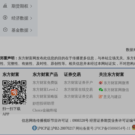
期货期权
经济数据
基金数据
数据
郑重声明：
东方财富网发布此信息的目的在于传播更多信息，与本站立场无关。东方
性、完整性、有效性、及时性、原创性等。相关信息并未经过本网站证实，不对您构
东方财富
东方财富产品
证券交易
关注东方财富
东方财富免费版
东方财富证券开户
东方财富网微博
东方财富Level-2
东方财富在线交易
东方财富网微信
东方财富策略版
东方财富证券交易
意见与建议
妙想投研助理
扫一扫下载
Choice金融终端
APP
信息网络传播视听节目许可证：0908328号 经营证券期货业务许可证编号：91310
沪ICP证:沪B2-20070217
网站备案号:沪ICP备05006054号-11