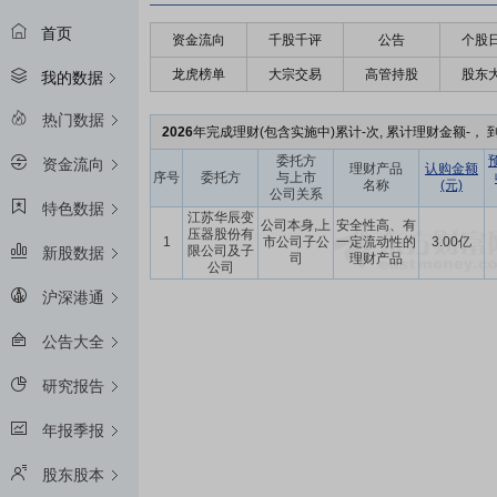
首页
资金流向
千股千评
公告
个股
龙虎榜单
大宗交易
高管持股
股东
我的数据
热门数据
2026
年完成理财(包含实施中)累计-次, 累计理财金额-， 到
委托方
资金流向
理财产品
认购金额
序号
委托方
与上市
名称
(元)
公司关系
特色数据
江苏华辰变
公司本身,上
安全性高、有
压器股份有
1
市公司子公
一定流动性的
3.00亿
限公司及子
新股数据
司
理财产品
公司
沪深港通
公告大全
研究报告
年报季报
股东股本