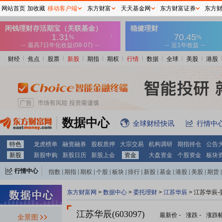
网站首页
加收藏
移动客户端
东方财富
天天基金网
东方财富证券
东方
财经
焦点
股票
新股
期指
期权
行情
数据
全球
美股
港股
数据中心
全球财经快讯
行情中
特色
龙虎榜单
融资融券
股权质押
大宗交易
机构调研
期指持仓
公告
新股
新股申购
新股日历
新股上会
资金
大盘资金
个股资金
板块
行情中心
指数
|
期指
|
期权
|
个股
|
板块
|
排行
|
新股
|
基金
|
港股
|
美股
|
期货
|
外汇
|
黄金
|
自选股
|
自选基金
东方财富网
>
数据中心
>
委托理财
>
江苏华辰
> 江苏华辰
江苏华辰(603097)
最新价
-
涨跌
-
涨跌
全景图