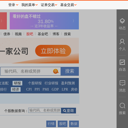
登录
我的菜单
证券交易
基金交易
动态
债券
视频
股吧
基金吧
博客
搜索
个人
自选
0
红送配
研报
个股研报
行业研报
盈利预测
排行
经济
CPI
PPI
PMI
GDP
LPR
房价
消息
个股数据查询：
搜索
行情
股吧
数据