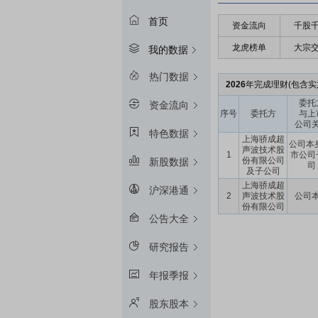
首页
资金流向
千股
龙虎榜单
大宗
我的数据
热门数据
2026
年完成理财(包含实施
委托
资金流向
序号
委托方
与上
公司
特色数据
上海骄成超
公司本
声波技术股
1
市公司
份有限公司
新股数据
司
及子公司
上海骄成超
沪深港通
2
声波技术股
公司
份有限公司
公告大全
研究报告
年报季报
股东股本