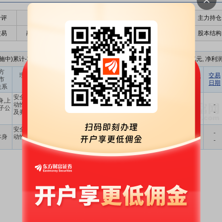
千评
公告
个股日历
财务数据
核心题材
主力持仓
交易
融资融券
高管持股
股东大会
个股研报
股本结构
中)累计-次, 累计理财金额-， 到期实现收益-, 最新财报的净资产为18.53亿元, 净利
方
预计年化
理财产品
认购金额
理财产品
到期收益
交易
市
收益率
协议签署方
名称
(元)
类型
(元)
日期
关系
(%)
安全性高、流
身,上
动性好的银行
-
子公
8.00亿
-
-
-
-
及券商理财产
-
品
安全性高、流
-
本身
动性好的投资
7.00亿
-
-
-
-
-
产品