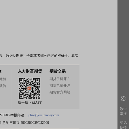
频、数据及图表）全部或者部分内容的准确性、真实
金
东方财富期货
期货交易
期货手机开户
微博
期货电脑开户
微信
期货官方网站
扫一扫下载APP
涉企
举报
78686 举报邮箱：
jubao@eastmoney.com
网
意见与建议:4000300059/952500
意见
反馈