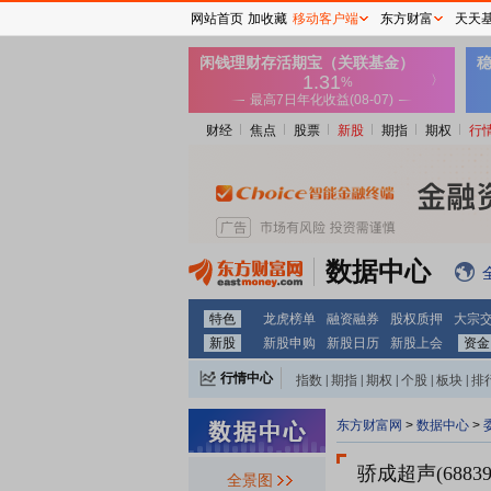
网站首页
加收藏
移动客户端
东方财富
天天
财经
焦点
股票
新股
期指
期权
行
数据中心
特色
龙虎榜单
融资融券
股权质押
大宗
新股
新股申购
新股日历
新股上会
资金
行情中心
指数
|
期指
|
期权
|
个股
|
板块
|
排
东方财富网
>
数据中心
>
骄成超声(68839
全景图