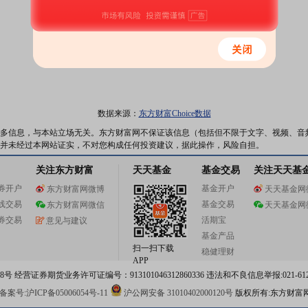
数据来源：
东方财富Choice数据
多信息，与本站立场无关。东方财富网不保证该信息（包括但不限于文字、视频、音
并未经过本网站证实，不对您构成任何投资建议，据此操作，风险自担。
关注东方财富
天天基金
基金交易
关注天天基
券开户
基金开户
东方财富网微博
天天基金网
线交易
基金交易
东方财富网微信
天天基金网
券交易
活期宝
意见与建议
基金产品
扫一扫下载
稳健理财
APP
 经营证券期货业务许可证编号：913101046312860336 违法和不良信息举报:021-612
案号:沪ICP备05006054号-11
沪公网安备 31010402000120号
版权所有:东方财富