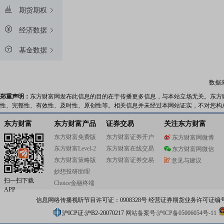
期货期权
经济数据
基金数据
数据
郑重声明：
东方财富网发布此信息的目的在于传播更多信息，与本站立场无关。东方
性、完整性、有效性、及时性、原创性等。相关信息并未经过本网站证实，不对您构
东方财富
东方财富产品
证券交易
关注东方财富
东方财富免费版
东方财富证券开户
东方财富网微博
东方财富Level-2
东方财富在线交易
东方财富网微信
东方财富策略版
东方财富证券交易
意见与建议
妙想投研助理
扫一扫下载
Choice金融终端
APP
信息网络传播视听节目许可证：0908328号 经营证券期货业务许可证编号：91310
沪ICP证:沪B2-20070217
网站备案号:沪ICP备05006054号-11