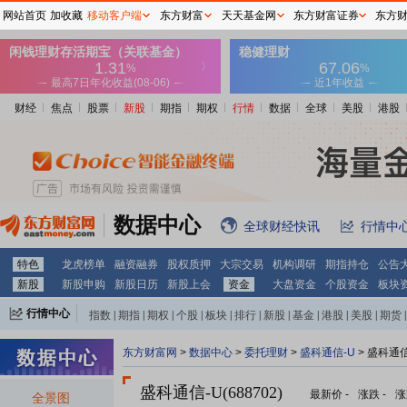
网站首页
加收藏
移动客户端
东方财富
天天基金网
东方财富证券
东方
财经
焦点
股票
新股
期指
期权
行情
数据
全球
美股
港股
数据中心
全球财经快讯
行情中
特色
龙虎榜单
融资融券
股权质押
大宗交易
机构调研
期指持仓
公告
新股
新股申购
新股日历
新股上会
资金
大盘资金
个股资金
板块
行情中心
指数
|
期指
|
期权
|
个股
|
板块
|
排行
|
新股
|
基金
|
港股
|
美股
|
期货
|
外汇
|
黄金
|
自选股
|
自选基金
东方财富网
>
数据中心
>
委托理财
>
盛科通信-U
> 盛科通
盛科通信-U(688702)
最新价
-
涨跌
-
涨
全景图