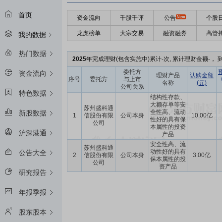
首页
资金流向
千股千评
公告
个股
龙虎榜单
大宗交易
融资融券
高管
我的数据
热门数据
2025
年完成理财(包含实施中)累计-次, 累计理财金额-， 到
委托方
资金流向
理财产品
认购金额
序号
委托方
与上市
名称
(元)
公司关系
特色数据
结构性存款、
大额存单等安
苏州盛科通
全性高、流动
新股数据
1
信股份有限
公司本身
10.00亿
性好的具有保
公司
本属性的投资
沪深港通
产品
安全性高、流
苏州盛科通
动性好的具有
公告大全
2
信股份有限
公司本身
3.00亿
保本属性的投
公司
资产品
研究报告
年报季报
股东股本