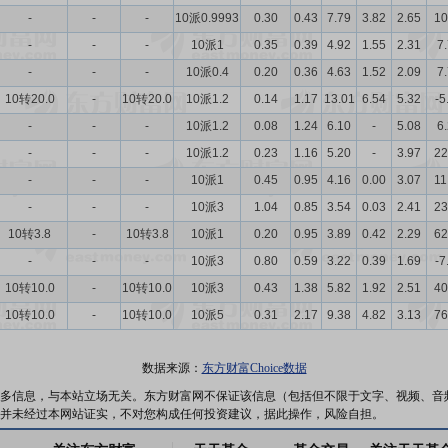
-
-
-
10派0.9993
0.30
0.43
7.79
3.82
2.65
10
-
-
-
10派1
0.35
0.39
4.92
1.55
2.31
7
-
-
-
10派0.4
0.20
0.36
4.63
1.52
2.09
7
10转20.0
-
10转20.0
10派1.2
0.14
1.17
13.01
6.54
5.32
-5
-
-
-
10派1.2
0.08
1.24
6.10
-
5.08
6
-
-
-
10派1.2
0.23
1.16
5.20
-
3.97
22
-
-
-
10派1
0.45
0.95
4.16
0.00
3.07
11
-
-
-
10派3
1.04
0.85
3.54
0.03
2.41
23
10转3.8
-
10转3.8
10派1
0.20
0.95
3.89
0.42
2.29
62
-
-
-
10派3
0.80
0.59
3.22
0.39
1.69
-7
10转10.0
-
10转10.0
10派3
0.43
1.38
5.82
1.92
2.51
40
10转10.0
-
10转10.0
10派5
0.31
2.17
9.38
4.82
3.13
76
数据来源：
东方财富Choice数据
多信息，与本站立场无关。东方财富网不保证该信息（包括但不限于文字、视频、音
并未经过本网站证实，不对您构成任何投资建议，据此操作，风险自担。