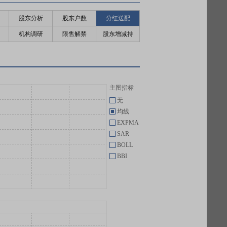
股东分析
股东户数
分红送配
机构调研
限售解禁
股东增减持
主图指标
无
均线
EXPMA
SAR
BOLL
BBI