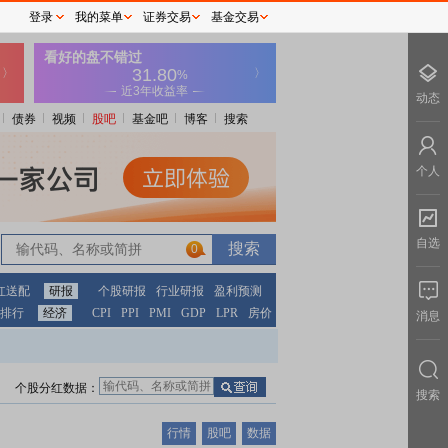
登录
我的菜单
证券交易
基金交易
动态
债券
视频
股吧
基金吧
博客
搜索
个人
自选
0
红送配
研报
个股研报
行业研报
盈利预测
排行
经济
CPI
PPI
PMI
GDP
LPR
房价
消息
个股分红数据：
搜索
行情
股吧
数据