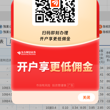
预案公布日
股权登记日
除权
预案公布日前一交易日
股权登记日前一交易日
除权
列表
历次分红派息与涨跌幅表现
每股
送转股份
现金分红
每股
每股
每股
净
未分
收益
净资
公积
同
配利
现金分红比
股息率
送转总比例
送股比例
转股比例
(元)
产(元)
金(元)
长
润(元)
例
（%）
-
-
-
10派0.1
0.10
-0.06
2.52
1.02
0.34
16
-
-
-
10派0.1
0.12
-0.07
2.60
1.02
0.41
-9
-
-
-
10派0.1
0.16
-0.04
2.69
1.02
0.52
86
10转3.0
-
10转3.0
-
-
-0.37
3.53
1.61
0.74
-6
10转4.0
-
10转4.0
10派0.3
0.14
-0.32
5.38
2.66
1.59
-6
10转4.0
-
10转4.0
10派0.4
0.11
-0.06
7.85
3.88
2.73
-1
-
-
-
10派0.4
0.10
0.34
8.05
3.85
2.85
-2