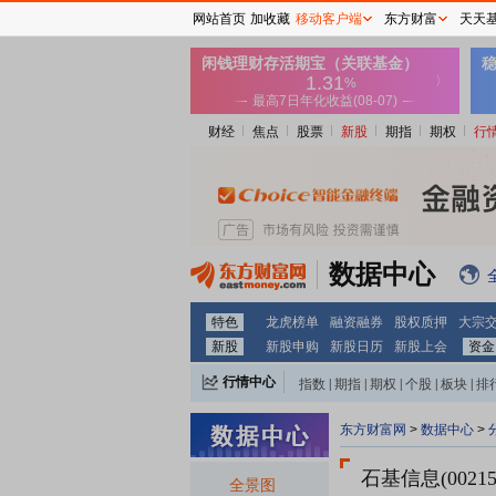
网站首页
加收藏
移动客户端
东方财富
天天
财经
焦点
股票
新股
期指
期权
行
数据中心
特色
龙虎榜单
融资融券
股权质押
大宗
新股
新股申购
新股日历
新股上会
资金
行情中心
指数
|
期指
|
期权
|
个股
|
板块
|
排
东方财富网
>
数据中心
>
石基信息(00215
全景图