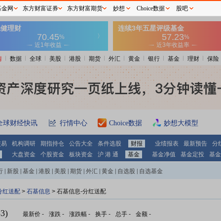
基金网
东方财富证券
东方财富期货
妙想
Choice数据
股吧
情
数据
全球
美股
港股
期货
外汇
黄金
银行
基金
理财
保险
全球财经快讯
行情中心
Choice数据
妙想大模型
交易
机构调研
期指持仓
公告大全
条件选股
财报
业绩报表
最新预告
分
大盘资金
个股资金
板块资金
沪 港 通
基金
基金净值
基金定投
基金
行
|
新股
|
基金
|
港股
|
美股
|
期货
|
外汇
|
黄金
|
自选股
|
自选基金
分红送配
>
石基信息
> 石基信息-分红送配
3)
最新价
-
涨跌
-
涨跌幅
-
换手
-
总手
-
金额
-