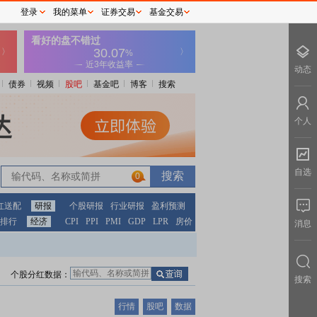
登录
我的菜单
证券交易
基金交易
动态
债券
视频
股吧
基金吧
博客
搜索
个人
自选
0
红送配
研报
个股研报
行业研报
盈利预测
排行
经济
CPI
PPI
PMI
GDP
LPR
房价
消息
个股分红数据：
搜索
行情
股吧
数据