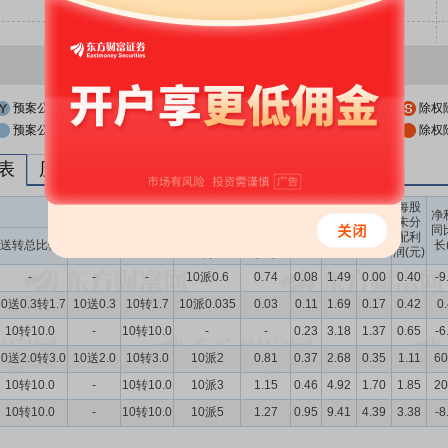
预案公布日
股权登记日
除权
预案公布日前一交易日
股权登记日前一交易日
除权
列表
历次分红派息与涨跌幅表现
每股
送转股份
现金分红
每股
每股
每股
净
未分
收益
净资
公积
同
配利
现金分红比
股息率
送转总比例
送股比例
转股比例
(元)
产(元)
金(元)
长
润(元)
例
（%）
-
-
-
10派0.6
0.74
0.08
1.49
0.00
0.40
-9
10送0.3转1.7
10送0.3
10转1.7
10派0.035
0.03
0.11
1.69
0.17
0.42
0
10转10.0
-
10转10.0
-
-
0.23
3.18
1.37
0.65
-6
10送2.0转3.0
10送2.0
10转3.0
10派2
0.81
0.37
2.68
0.35
1.11
60
10转10.0
-
10转10.0
10派3
1.15
0.46
4.92
1.70
1.85
20
10转10.0
-
10转10.0
10派5
1.27
0.95
9.41
4.39
3.38
-8