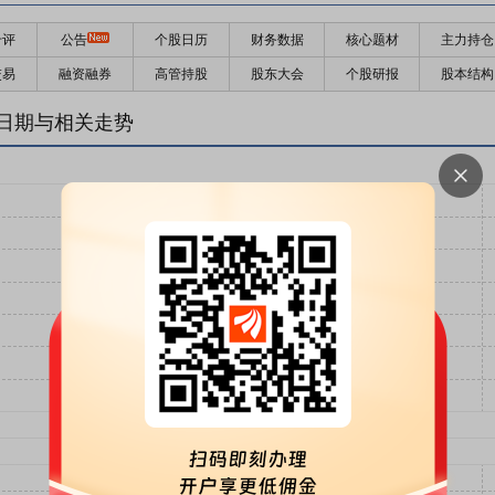
千评
公告
个股日历
财务数据
核心题材
主力持仓
交易
融资融券
高管持股
股东大会
个股研报
股本结构
日期与相关走势