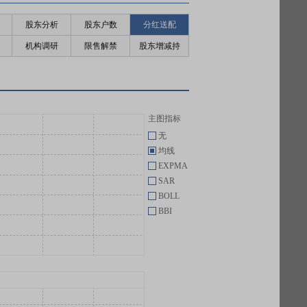
股东分析
股东户数
分红送配
机构调研
限售解禁
股东增减持
主图指标
无
均线
EXPMA
SAR
BOLL
BBI