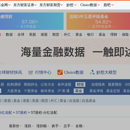
基金网
东方财富证券
东方财富期货
妙想
Choice数据
股吧
情
数据
全球
美股
港股
期货
外汇
黄金
银行
基金
理财
保险
全球财经快讯
行情中心
Choice数据
妙想大模型
交易
机构调研
期指持仓
公告大全
条件选股
财报
业绩报表
最新预告
分
大盘资金
个股资金
板块资金
沪 港 通
基金
基金净值
基金定投
基金
行
|
新股
|
基金
|
港股
|
美股
|
期货
|
外汇
|
黄金
|
自选股
|
自选基金
分红送配
>
ST惠程
> ST惠程-分红送配
)
最新价
-
涨跌
-
涨跌幅
-
换手
-
总手
-
金额
-