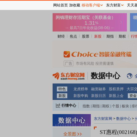
网站首页
加收藏
移动客户端
东方财富
天天
财经
焦点
股票
新股
期指
期权
行
数据中心
特色
龙虎榜单
融资融券
股权质押
大宗
新股
新股申购
新股日历
新股上会
资金
行情中心
指数
|
期指
|
期权
|
个股
|
板块
|
排
东方财富网
>
数据中心
>
ST惠程(002168
全景图