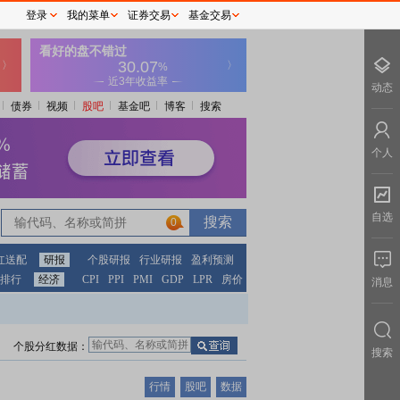
登录
我的菜单
证券交易
基金交易
动态
债券
视频
股吧
基金吧
博客
搜索
个人
自选
0
红送配
研报
个股研报
行业研报
盈利预测
排行
经济
CPI
PPI
PMI
GDP
LPR
房价
消息
个股分红数据：
搜索
行情
股吧
数据