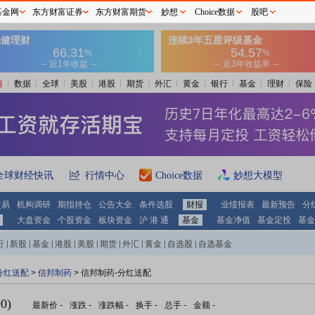
基金网
东方财富证券
东方财富期货
妙想
Choice数据
股吧
情
数据
全球
美股
港股
期货
外汇
黄金
银行
基金
理财
保险
全球财经快讯
行情中心
Choice数据
妙想大模型
交易
机构调研
期指持仓
公告大全
条件选股
财报
业绩报表
最新预告
分
大盘资金
个股资金
板块资金
沪 港 通
基金
基金净值
基金定投
基金
行
|
新股
|
基金
|
港股
|
美股
|
期货
|
外汇
|
黄金
|
自选股
|
自选基金
分红送配
>
信邦制药
> 信邦制药-分红送配
0)
最新价
-
涨跌
-
涨跌幅
-
换手
-
总手
-
金额
-