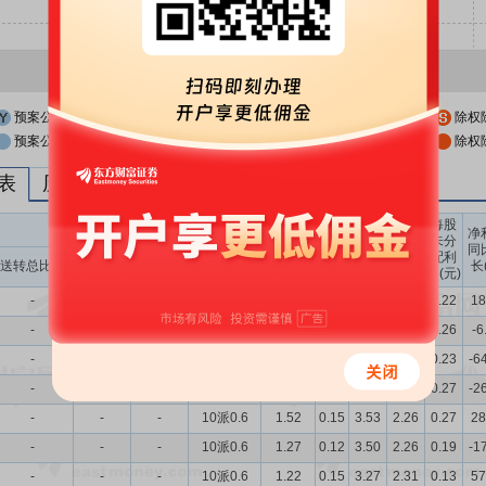
预案公布日
股权登记日
除权
预案公布日前一交易日
股权登记日前一交易日
除权
列表
历次分红派息与涨跌幅表现
每股
送转股份
现金分红
每股
每股
每股
净
未分
收益
净资
公积
同
配利
现金分红比
股息率
送转总比例
送股比例
转股比例
(元)
产(元)
金(元)
长
润(元)
例
（%）
-
-
-
10派0.6
1.90
0.06
3.49
2.27
0.22
18
-
-
-
10派0.3
0.87
0.06
3.48
2.27
0.26
-6
-
-
-
10派0.3
0.83
0.05
3.45
2.26
0.23
-6
-
-
-
10派0.3
0.82
0.06
3.49
2.26
0.27
-2
-
-
-
10派0.6
1.52
0.15
3.53
2.26
0.27
28
-
-
-
10派0.6
1.27
0.12
3.50
2.26
0.19
-1
-
-
-
10派0.6
1.22
0.15
3.27
2.31
0.13
57