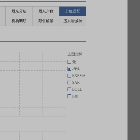
股东分析
股东户数
分红送配
机构调研
限售解禁
股东增减持
主图指标
无
均线
EXPMA
SAR
BOLL
BBI