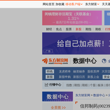
网站首页
加收藏
移动客户端
东方财富
天天
财经
焦点
股票
新股
期指
期权
行
数据中心
特色
龙虎榜单
融资融券
股权质押
大宗
新股
新股申购
新股日历
新股上会
资金
行情中心
指数
|
期指
|
期权
|
个股
|
板块
|
排
东方财富网
>
数据中心
>
信邦制药(00239
全景图