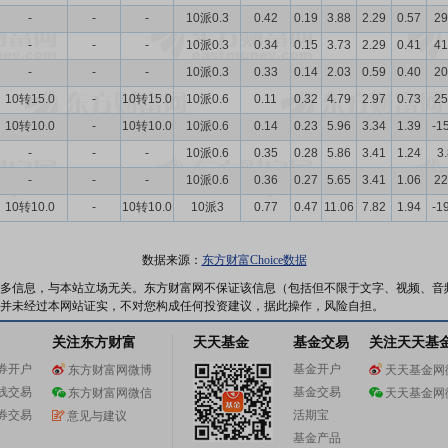
-
-
-
10派0.3
0.42
0.19
3.88
2.29
0.57
29
-
-
-
10派0.3
0.34
0.15
3.73
2.29
0.41
41
-
-
-
10派0.3
0.33
0.14
2.03
0.59
0.40
20
10转15.0
-
10转15.0
10派0.6
0.11
0.32
4.79
2.97
0.73
25
10转10.0
-
10转10.0
10派0.6
0.14
0.23
5.96
3.34
1.39
-1
-
-
-
10派0.6
0.35
0.28
5.86
3.41
1.24
3
-
-
-
10派0.6
0.36
0.27
5.65
3.41
1.06
22
10转10.0
-
10转10.0
10派3
0.77
0.47
11.06
7.82
1.94
-1
数据来源：
东方财富Choice数据
多信息，与本站立场无关。东方财富网不保证该信息（包括但不限于文字、视频、音
并未经过本网站证实，不对您构成任何投资建议，据此操作，风险自担。
关注东方财富
天天基金
基金交易
关注天天基
券开户
基金开户
东方财富网微博
天天基金网
线交易
基金交易
东方财富网微信
天天基金网
券交易
活期宝
意见与建议
基金产品