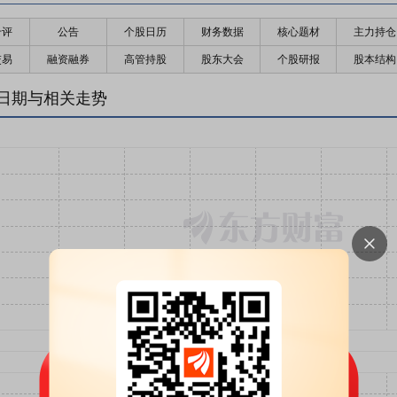
千评
公告
个股日历
财务数据
核心题材
主力持仓
交易
融资融券
高管持股
股东大会
个股研报
股本结构
日期与相关走势