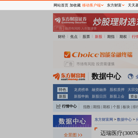
网站首页
加收藏
移动客户端
东方财富
天天
财经
焦点
股票
新股
期指
期权
行
数据中心
特色
龙虎榜单
融资融券
股权质押
大宗
新股
新股申购
新股日历
新股上会
资金
行情中心
指数
|
期指
|
期权
|
个股
|
板块
|
排
东方财富网
>
数据中心
>
迈瑞医疗(30076
全景图