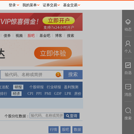
登录
我的菜单
证券交易
基金交易
动态
债券
视频
股吧
基金吧
博客
搜索
个人
自选
1
红送配
研报
个股研报
行业研报
盈利预测
排行
经济
CPI
PPI
PMI
GDP
LPR
房价
消息
个股分红数据：
搜索
行情
股吧
数据