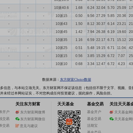
-
-
-
10派40.6
1.68
6.24
32.04
5.70
25.09
17
-
-
-
10派15
0.50
9.56
27.29
5.85
20.36
20
-
-
-
10派43
1.50
8.12
30.37
6.14
23.21
21
-
-
-
10派45
1.42
7.94
26.38
6.19
19.60
20
-
-
-
10派35
1.16
6.59
22.17
6.71
15.12
20
-
-
-
10派25
0.51
5.48
19.15
6.71
11.04
42
-
-
-
10派15
0.56
3.85
15.29
6.72
7.07
25
-
-
-
10派10
0.68
3.34
12.47
6.72
4.23
43
数据来源：
东方财富Choice数据
多信息，与本站立场无关。东方财富网不保证该信息（包括但不限于文字、视频、音
并未经过本网站证实，不对您构成任何投资建议，据此操作，风险自担。
关注东方财富
天天基金
基金交易
关注天天基
券开户
基金开户
东方财富网微博
天天基金网
线交易
基金交易
东方财富网微信
天天基金网
券交易
活期宝
意见与建议
基金产品