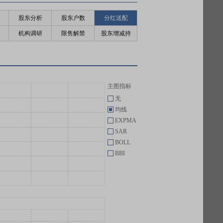
股东分析
股东户数
分红送配
机构调研
限售解禁
股东增减持
主图指标
无
均线
EXPMA
SAR
BOLL
BBI