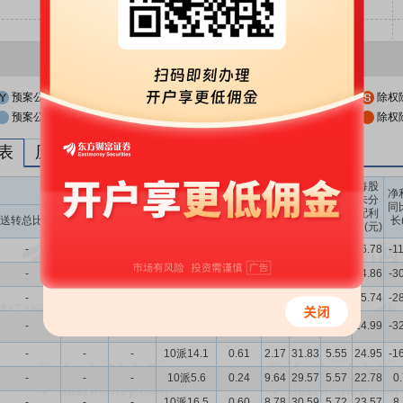
预案公布日
股权登记日
除权
预案公布日前一交易日
股权登记日前一交易日
除权
列表
历次分红派息与涨跌幅表现
每股
送转股份
现金分红
每股
每股
每股
净
未分
收益
净资
公积
同
配利
现金分红比
股息率
送转总比例
送股比例
转股比例
(元)
产(元)
金(元)
长
润(元)
例
（%）
-
-
-
10派12.5
0.81
1.92
33.08
4.95
26.78
-1
-
-
-
10派3.1
0.20
6.71
31.42
5.02
24.86
-3
-
-
-
10派13.5
0.65
6.25
32.41
5.03
25.74
-2
-
-
-
10派13.1
0.87
4.18
32.20
5.51
24.99
-3
-
-
-
10派14.1
0.61
2.17
31.83
5.55
24.95
-1
-
-
-
10派5.6
0.24
9.64
29.57
5.57
22.78
0
-
-
-
10派16.5
0.60
8.78
30.59
5.72
23.57
8