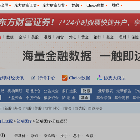
基金网
东方财富证券
东方财富期货
妙想
Choice数据
股吧
情
数据
全球
美股
港股
期货
外汇
黄金
银行
基金
理财
保险
全球财经快讯
行情中心
Choice数据
妙想大模型
交易
机构调研
期指持仓
公告大全
条件选股
财报
业绩报表
最新预告
分
大盘资金
个股资金
板块资金
沪 港 通
基金
基金净值
基金定投
基金
行
|
新股
|
基金
|
港股
|
美股
|
期货
|
外汇
|
黄金
|
自选股
|
自选基金
分红送配
>
迈瑞医疗
> 迈瑞医疗-分红送配
0)
最新价
-
涨跌
-
涨跌幅
-
换手
-
总手
-
金额
-