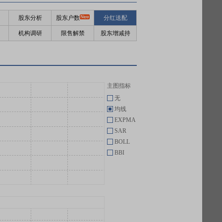
股东分析
股东户数
分红送配
机构调研
限售解禁
股东增减持
主图指标
无
均线
EXPMA
SAR
BOLL
BBI