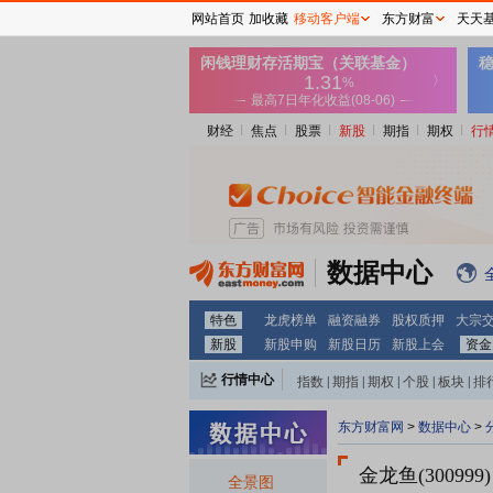
网站首页
加收藏
移动客户端
东方财富
天天
财经
焦点
股票
新股
期指
期权
行
数据中心
特色
龙虎榜单
融资融券
股权质押
大宗
新股
新股申购
新股日历
新股上会
资金
行情中心
指数
|
期指
|
期权
|
个股
|
板块
|
排
东方财富网
>
数据中心
>
金龙鱼(300999)
全景图