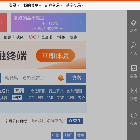
登录
我的菜单
证券交易
基金交易
动态
债券
视频
股吧
基金吧
博客
搜索
个人
自选
2
红送配
研报
个股研报
行业研报
盈利预测
排行
经济
CPI
PPI
PMI
GDP
LPR
房价
消息
个股分红数据：
搜索
行情
股吧
数据