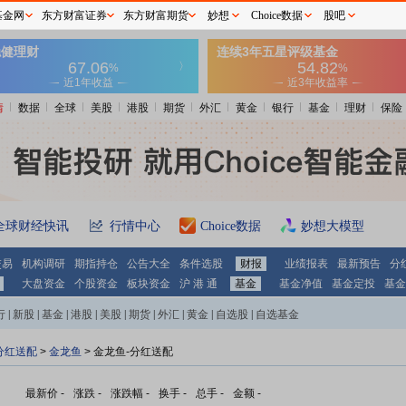
基金网
东方财富证券
东方财富期货
妙想
Choice数据
股吧
情
数据
全球
美股
港股
期货
外汇
黄金
银行
基金
理财
保险
全球财经快讯
行情中心
Choice数据
妙想大模型
交易
机构调研
期指持仓
公告大全
条件选股
财报
业绩报表
最新预告
分
大盘资金
个股资金
板块资金
沪 港 通
基金
基金净值
基金定投
基金
行
|
新股
|
基金
|
港股
|
美股
|
期货
|
外汇
|
黄金
|
自选股
|
自选基金
分红送配
>
金龙鱼
> 金龙鱼-分红送配
最新价
-
涨跌
-
涨跌幅
-
换手
-
总手
-
金额
-