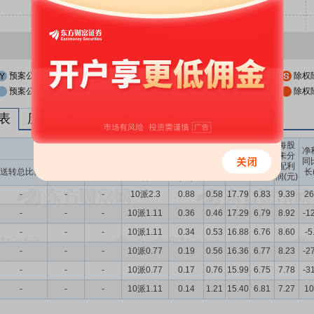
预案公布日
股权登记日
除权
预案公布日前一交易日
股权登记日前一交易日
除权
列表
历次分红派息与涨跌幅表现
每股
送转股份
现金分红
每股
每股
每股
净
未分
收益
净资
公积
同
配利
现金分红比
股息率
送转总比例
送股比例
转股比例
(元)
产(元)
金(元)
长
润(元)
例
（%）
-
-
-
10派2.3
0.88
0.58
17.79
6.83
9.39
26
-
-
-
10派1.11
0.36
0.46
17.29
6.79
8.92
-1
-
-
-
10派1.11
0.34
0.53
16.88
6.76
8.60
-5
-
-
-
10派0.77
0.19
0.56
16.36
6.77
8.23
-2
-
-
-
10派0.77
0.17
0.76
15.99
6.75
7.78
-3
-
-
-
10派1.11
0.14
1.21
15.40
6.81
7.27
10