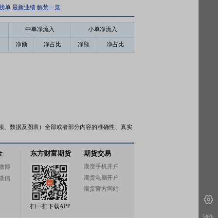
榜单
最新业绩
解禁一览
中单净流入
小单净流入
净额
净占比
净额
净占比
频、数据及图表）全部或者部分内容的准确性、真实
金
东方财富期货
期货交易
期货手机开户
微博
期货电脑开户
微信
期货官方网站
扫一扫下载APP
涉企