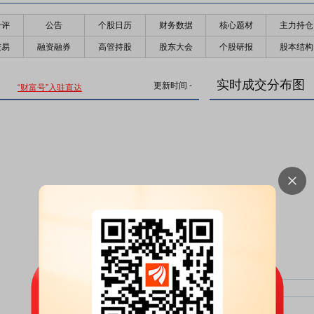
千评
公告
个股日历
财务数据
核心题材
主力持仓
交易
融资融券
高管持股
股东大会
个股研报
股本结构
实时成交分布图
更新时间
-
“财富号”入驻直达
主力净比：
类型
超大单净比：
超大单