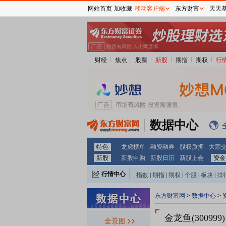
网站首页
加收藏
移动客户端
东方财富
天天
财经
焦点
股票
新股
期指
期权
行
数据中心
特色
龙虎榜单
融资融券
股权质押
大宗
新股
新股申购
新股日历
新股上会
资金
行情中心
指数
|
期指
|
期权
|
个股
|
板块
|
排
东方财富网
>
数据中心
>
金龙鱼(300999)
全景图