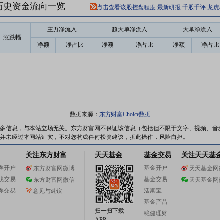
9)历史资金流向一览
点击查看该股控盘程度
最新研报
千股千评
龙虎
主力净流入
超大单净流入
大单净流入
涨跌幅
净额
净占比
净额
净占比
净额
净占比
数据来源：
东方财富Choice数据
多信息，与本站立场无关。东方财富网不保证该信息（包括但不限于文字、视频、音
并未经过本网站证实，不对您构成任何投资建议，据此操作，风险自担。
关注东方财富
天天基金
基金交易
关注天天基
券开户
基金开户
东方财富网微博
天天基金网
线交易
基金交易
东方财富网微信
天天基金网
券交易
活期宝
意见与建议
基金产品
扫一扫下载
稳健理财
APP