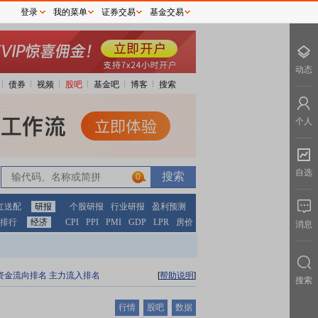
登录
我的菜单
证券交易
基金交易
动态
债券
视频
股吧
基金吧
博客
搜索
个人
自选
0
红送配
研报
个股研报
行业研报
盈利预测
排行
经济
CPI
PPI
PMI
GDP
LPR
房价
消息
资金流向排名
主力流入排名
[
帮助说明
]
搜索
行情
股吧
数据