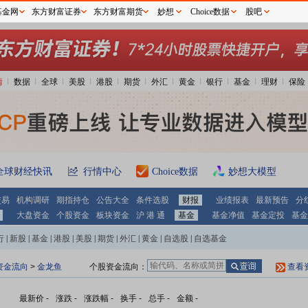
基金网
东方财富证券
东方财富期货
妙想
Choice数据
股吧
情
数据
全球
美股
港股
期货
外汇
黄金
银行
基金
理财
保险
全球财经快讯
行情中心
Choice数据
妙想大模型
交易
机构调研
期指持仓
公告大全
条件选股
财报
业绩报表
最新预告
分
大盘资金
个股资金
板块资金
沪 港 通
基金
基金净值
基金定投
基金
行
|
新股
|
基金
|
港股
|
美股
|
期货
|
外汇
|
黄金
|
自选股
|
自选基金
资金流向
>
金龙鱼
个股资金流向：
查看
最新价
-
涨跌
-
涨跌幅
-
换手
-
总手
-
金额
-