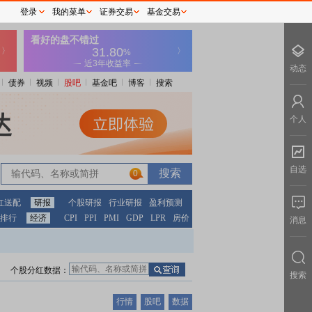
登录
我的菜单
证券交易
基金交易
动态
债券
视频
股吧
基金吧
博客
搜索
个人
自选
0
红送配
研报
个股研报
行业研报
盈利预测
排行
经济
CPI
PPI
PMI
GDP
LPR
房价
消息
个股分红数据：
搜索
行情
股吧
数据