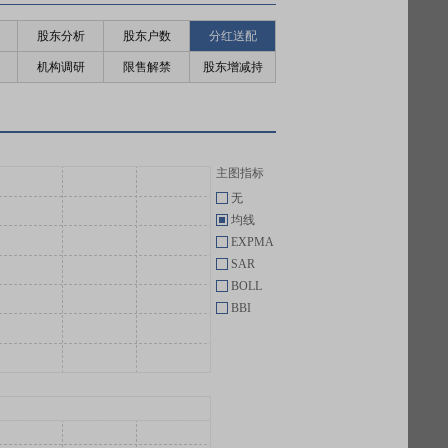
股东分析
股东户数
分红送配
机构调研
限售解禁
股东增减持
主图指标
无
均线
EXPMA
SAR
BOLL
BBI