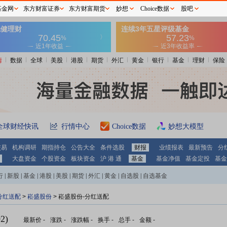
基金网
东方财富证券
东方财富期货
妙想
Choice数据
股吧
情
数据
全球
美股
港股
期货
外汇
黄金
银行
基金
理财
保险
全球财经快讯
行情中心
Choice数据
妙想大模型
交易
机构调研
期指持仓
公告大全
条件选股
财报
业绩报表
最新预告
分
大盘资金
个股资金
板块资金
沪 港 通
基金
基金净值
基金定投
基金
行
|
新股
|
基金
|
港股
|
美股
|
期货
|
外汇
|
黄金
|
自选股
|
自选基金
分红送配
>
崧盛股份
> 崧盛股份-分红送配
2)
最新价
-
涨跌
-
涨跌幅
-
换手
-
总手
-
金额
-