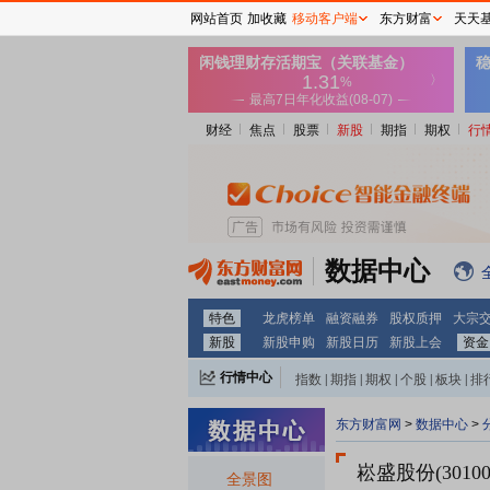
网站首页
加收藏
移动客户端
东方财富
天天
财经
焦点
股票
新股
期指
期权
行
数据中心
特色
龙虎榜单
融资融券
股权质押
大宗
新股
新股申购
新股日历
新股上会
资金
行情中心
指数
|
期指
|
期权
|
个股
|
板块
|
排
东方财富网
>
数据中心
>
崧盛股份(30100
全景图