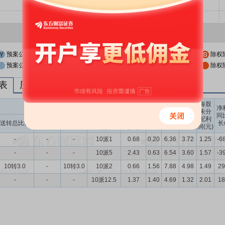
预案公布日
股权登记日
除权
预案公布日前一交易日
股权登记日前一交易日
除权
列表
历次分红派息与涨跌幅表现
每股
送转股份
现金分红
每股
每股
每股
净
未分
收益
净资
公积
同
配利
现金分红比
股息率
送转总比例
送股比例
转股比例
(元)
产(元)
金(元)
长
润(元)
例
（%）
-
-
-
10派1
0.68
0.20
6.36
3.72
1.25
-6
-
-
-
10派5
2.43
0.63
6.54
3.60
1.57
-3
10转3.0
-
10转3.0
10派2
0.66
1.56
7.88
4.98
1.49
29
-
-
-
10派12.5
1.37
1.40
4.69
1.32
2.01
18