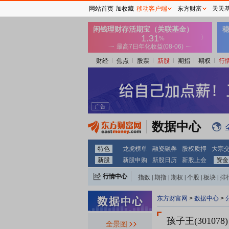
网站首页
加收藏
移动客户端
东方财富
天天
财经
焦点
股票
新股
期指
期权
行
数据中心
特色
龙虎榜单
融资融券
股权质押
大宗
新股
新股申购
新股日历
新股上会
资金
行情中心
指数
|
期指
|
期权
|
个股
|
板块
|
排
东方财富网
>
数据中心
>
孩子王(301078)
全景图