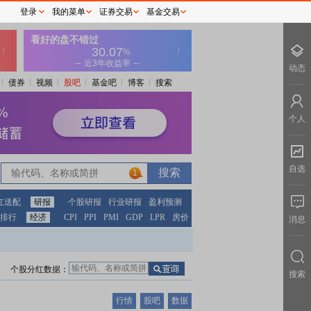
登录
我的菜单
证券交易
基金交易
动态
债券
视频
股吧
基金吧
博客
搜索
个人
自选
1
红送配
研报
个股研报
行业研报
盈利预测
排行
经济
CPI
PPI
PMI
GDP
LPR
房价
消息
个股分红数据：
搜索
行情
股吧
数据