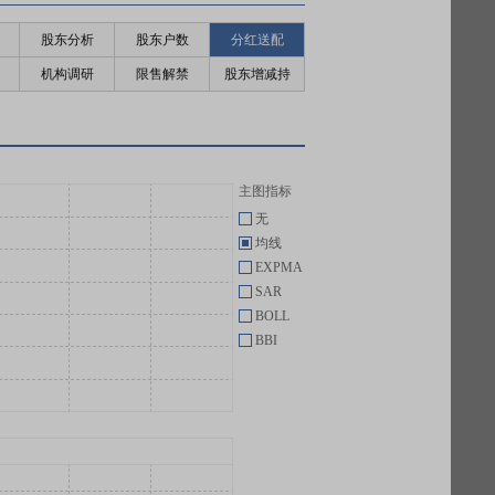
股东分析
股东户数
分红送配
机构调研
限售解禁
股东增减持
主图指标
无
均线
EXPMA
SAR
BOLL
BBI