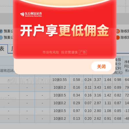
预案公布日
股权登记日
除权
预案公布日前一交易日
股权登记日前一交易日
除权
列表
历次分红派息与涨跌幅表现
每股
送转股份
现金分红
每股
每股
每股
净
未分
收益
净资
公积
同
配利
现金分红比
股息率
送转总比例
送股比例
转股比例
(元)
产(元)
金(元)
长
润(元)
例
（%）
-
-
-
10派0.55
0.58
0.24
3.37
1.44
0.98
64
-
-
-
10派0.2
0.16
0.11
3.43
1.60
0.89
79
-
-
-
10派0.5
0.34
0.16
3.16
1.42
0.82
72
-
-
-
10派0.2
0.29
0.07
2.87
1.11
0.87
14
-
-
-
10派0.5
0.97
0.10
2.80
1.08
0.85
-1
-
-
-
10派0.2
0.13
0.20
2.62
0.91
0.68
-4