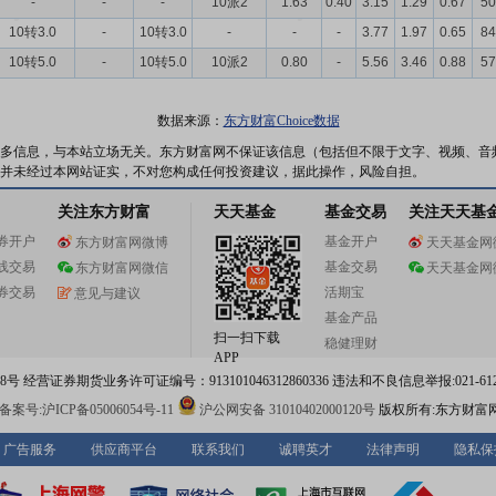
-
-
-
10派2
1.63
0.40
3.15
1.29
0.67
50
10转3.0
-
10转3.0
-
-
-
3.77
1.97
0.65
84
10转5.0
-
10转5.0
10派2
0.80
-
5.56
3.46
0.88
57
数据来源：
东方财富Choice数据
多信息，与本站立场无关。东方财富网不保证该信息（包括但不限于文字、视频、音
并未经过本网站证实，不对您构成任何投资建议，据此操作，风险自担。
关注东方财富
天天基金
基金交易
关注天天基
券开户
基金开户
东方财富网微博
天天基金网
线交易
基金交易
东方财富网微信
天天基金网
券交易
活期宝
意见与建议
基金产品
扫一扫下载
稳健理财
APP
 经营证券期货业务许可证编号：913101046312860336 违法和不良信息举报:021-612
案号:沪ICP备05006054号-11
沪公网安备 31010402000120号
版权所有:东方财富
广告服务
供应商平台
联系我们
诚聘英才
法律声明
隐私保