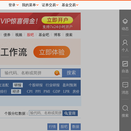
登录
我的菜单
证券交易
基金交易
动态
债券
视频
股吧
基金吧
博客
搜索
个人
自选
0
红送配
研报
个股研报
行业研报
盈利预测
排行
经济
CPI
PPI
PMI
GDP
LPR
房价
消息
个股分红数据：
搜索
行情
股吧
数据