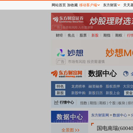
网站首页
加收藏
移动客户端
东方财富
天天
财经
焦点
股票
新股
期指
期权
行
数据中心
特色
龙虎榜单
融资融券
股权质押
大宗
新股
新股申购
新股日历
新股上会
资金
行情中心
指数
|
期指
|
期权
|
个股
|
板块
|
排
东方财富网
>
数据中心
>
国电南瑞(60040
全景图