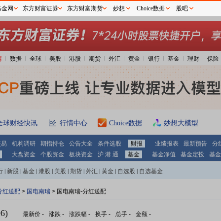
基金网
东方财富证券
东方财富期货
妙想
Choice数据
股吧
情
数据
全球
美股
港股
期货
外汇
黄金
银行
基金
理财
保险
全球财经快讯
行情中心
Choice数据
妙想大模型
交易
机构调研
期指持仓
公告大全
条件选股
财报
业绩报表
最新预告
分
大盘资金
个股资金
板块资金
沪 港 通
基金
基金净值
基金定投
基金
行
|
新股
|
基金
|
港股
|
美股
|
期货
|
外汇
|
黄金
|
自选股
|
自选基金
分红送配
>
国电南瑞
> 国电南瑞-分红送配
6)
最新价
-
涨跌
-
涨跌幅
-
换手
-
总手
-
金额
-