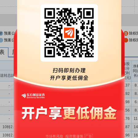
预案公布日
股权登记日
除权
预案公布日前一交易日
股权登记日前一交易日
除权
列表
历次分红派息与涨跌幅表现
每股
送转股份
现金分红
每股
每股
每股
净
未分
收益
净资
公积
同
配利
现金分红比
股息率
送转总比例
送股比例
转股比例
(元)
产(元)
金(元)
长
润(元)
例
（%）
-
-
-
10派4.75
2.03
1.04
6.55
0.98
4.37
8
-
-
-
10派1.47
0.65
0.37
6.07
0.98
3.92
8
-
-
-
10派4.35
1.91
0.95
6.13
0.98
3.98
6
-
-
-
10派1.35
0.51
0.34
5.66
0.97
3.56
8
-
-
-
10派5.4
2.24
0.90
5.87
0.96
3.76
11
10转2.0
-
10转2.0
10派3.9
1.39
0.97
6.34
1.34
3.87
14
10转2.0
-
10转2.0
10派4.1
1.25
1.02
6.85
1.66
3.96
16