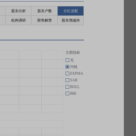
股东分析
股东户数
分红送配
机构调研
限售解禁
股东增减持
主图指标
无
均线
EXPMA
SAR
BOLL
BBI