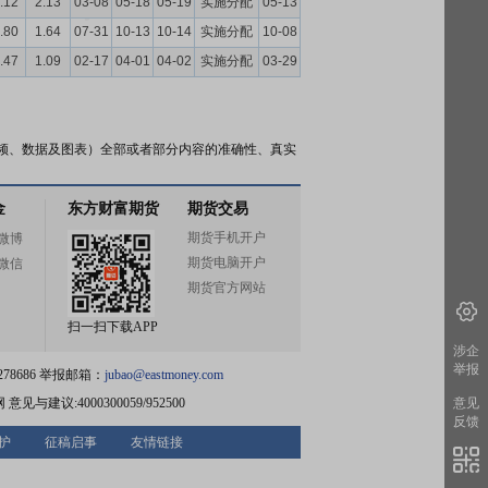
.12
2.13
03-08
05-18
05-19
实施分配
05-13
.80
1.64
07-31
10-13
10-14
实施分配
10-08
.47
1.09
02-17
04-01
04-02
实施分配
03-29
频、数据及图表）全部或者部分内容的准确性、真实
金
东方财富期货
期货交易
期货手机开户
微博
期货电脑开户
微信
期货官方网站
扫一扫下载APP
涉企
举报
78686 举报邮箱：
jubao@eastmoney.com
网
意见与建议:4000300059/952500
意见
反馈
护
征稿启事
友情链接