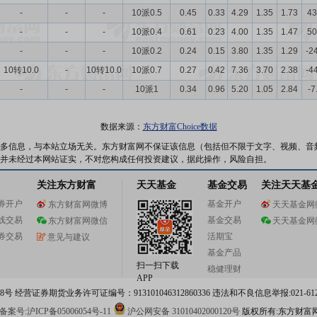
-
-
-
10派0.5
0.45
0.33
4.29
1.35
1.73
43
-
-
-
10派0.4
0.61
0.23
4.00
1.35
1.47
50
-
-
-
10派0.2
0.24
0.15
3.80
1.35
1.29
-2
10转10.0
-
10转10.0
10派0.7
0.27
0.42
7.36
3.70
2.38
-4
-
-
-
10派1
0.34
0.96
5.20
1.05
2.84
-7
数据来源：
东方财富Choice数据
多信息，与本站立场无关。东方财富网不保证该信息（包括但不限于文字、视频、音
并未经过本网站证实，不对您构成任何投资建议，据此操作，风险自担。
关注东方财富
天天基金
基金交易
关注天天基
券开户
基金开户
东方财富网微博
天天基金网
线交易
基金交易
东方财富网微信
天天基金网
券交易
活期宝
意见与建议
基金产品
扫一扫下载
稳健理财
APP
 经营证券期货业务许可证编号：913101046312860336 违法和不良信息举报:021-612
案号:沪ICP备05006054号-11
沪公网安备 31010402000120号
版权所有:东方财富