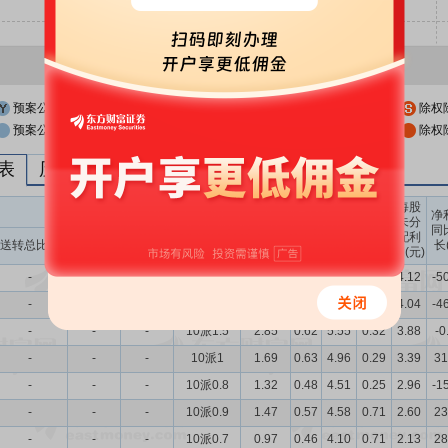
预案公布日
股权登记日
除权
预案公布日前一交易日
股权登记日前一交易日
除权
列表
历次分红派息与涨跌幅表现
每股
送转股份
现金分红
每股
每股
每股
净
未分
收益
净资
公积
同
配利
现金分红比
股息率
送转总比例
送股比例
转股比例
(元)
产(元)
金(元)
长
润(元)
例
（%）
-
-
-
10派1
1.11
0.16
5.91
0.34
4.12
-5
-
-
-
10派1
1.78
0.33
5.78
0.34
4.04
-4
-
-
-
10派1.5
2.85
0.62
5.55
0.32
3.88
-0
-
-
-
10派1
1.69
0.63
4.96
0.29
3.39
31
-
-
-
10派0.8
1.32
0.48
4.51
0.25
2.96
-1
-
-
-
10派0.9
1.47
0.57
4.58
0.71
2.60
23
-
-
-
10派0.7
0.97
0.46
4.10
0.71
2.13
28