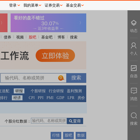
登录
我的菜单
证券交易
基金交易
动态
债券
视频
股吧
基金吧
博客
搜索
个人
自选
0
红送配
研报
个股研报
行业研报
盈利预测
排行
经济
CPI
PPI
PMI
GDP
LPR
房价
消息
个股分红数据：
搜索
行情
股吧
数据