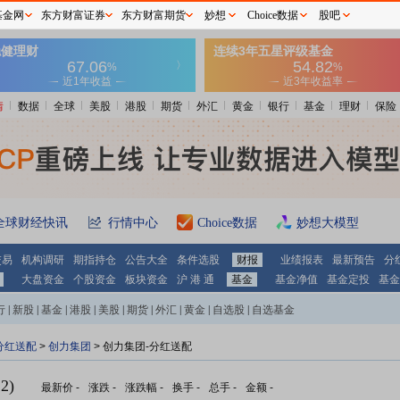
基金网
东方财富证券
东方财富期货
妙想
Choice数据
股吧
情
数据
全球
美股
港股
期货
外汇
黄金
银行
基金
理财
保险
全球财经快讯
行情中心
Choice数据
妙想大模型
交易
机构调研
期指持仓
公告大全
条件选股
财报
业绩报表
最新预告
分
大盘资金
个股资金
板块资金
沪 港 通
基金
基金净值
基金定投
基金
行
|
新股
|
基金
|
港股
|
美股
|
期货
|
外汇
|
黄金
|
自选股
|
自选基金
分红送配
>
创力集团
> 创力集团-分红送配
2)
最新价
-
涨跌
-
涨跌幅
-
换手
-
总手
-
金额
-