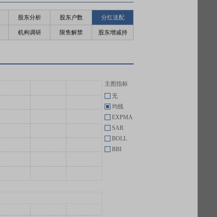
股东分析
股东户数
分红送配
机构调研
限售解禁
股东增减持
主图指标
无
均线
EXPMA
SAR
BOLL
BBI