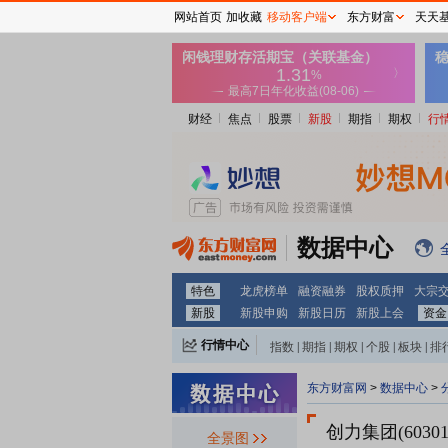
网站首页
加收藏
移动客户端
东方财富
天天
财经
焦点
股票
新股
期指
期权
行
数据中心
特色
龙虎榜单
融资融券
股权质押
大宗
新股
新股申购
新股日历
新股上会
资金
行情中心
指数
|
期指
|
期权
|
个股
|
板块
|
排
东方财富网
>
数据中心
>
创力集团(60301
全景图