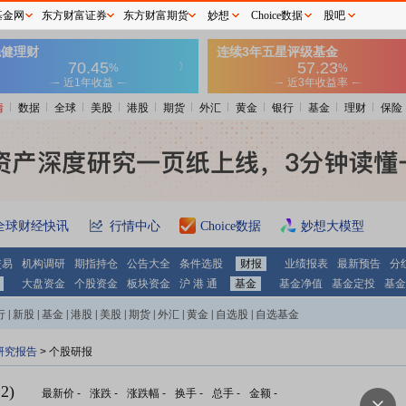
基金网
东方财富证券
东方财富期货
妙想
Choice数据
股吧
情
数据
全球
美股
港股
期货
外汇
黄金
银行
基金
理财
保险
全球财经快讯
行情中心
Choice数据
妙想大模型
交易
机构调研
期指持仓
公告大全
条件选股
财报
业绩报表
最新预告
分
大盘资金
个股资金
板块资金
沪 港 通
基金
基金净值
基金定投
基金
行
|
新股
|
基金
|
港股
|
美股
|
期货
|
外汇
|
黄金
|
自选股
|
自选基金
研究报告
> 个股研报
2)
最新价
-
涨跌
-
涨跌幅
-
换手
-
总手
-
金额
-