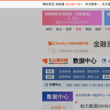
网站首页
加收藏
移动客户端
东方财富
天天
财经
焦点
股票
新股
期指
期权
行
数据中心
特色
龙虎榜单
融资融券
股权质押
大宗
新股
新股申购
新股日历
新股上会
资金
行情中心
指数
|
期指
|
期权
|
个股
|
板块
|
排
东方财富网
>
数据中心
>
创力集团(60301
全景图