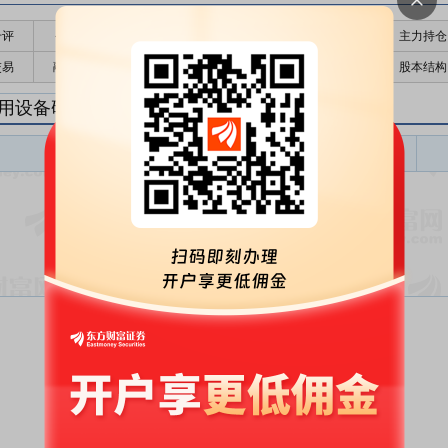
千评
公告
个股日历
财务数据
核心题材
主力持仓
交易
融资融券
高管持股
股东大会
个股研报
股本结构
用设备研报
专用设备盈利预测
东财
评级
报告名称
变动
评级
暂无数据