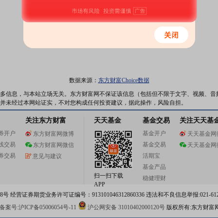
数据来源：
东方财富Choice数据
多信息，与本站立场无关。东方财富网不保证该信息（包括但不限于文字、视频、音
并未经过本网站证实，不对您构成任何投资建议，据此操作，风险自担。
关注东方财富
天天基金
基金交易
关注天天基
券开户
基金开户
东方财富网微博
天天基金网
线交易
基金交易
东方财富网微信
天天基金网
券交易
活期宝
意见与建议
基金产品
扫一扫下载
稳健理财
APP
 经营证券期货业务许可证编号：913101046312860336 违法和不良信息举报:021-612
案号:沪ICP备05006054号-11
沪公网安备 31010402000120号
版权所有:东方财富