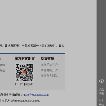
频、数据及图表）全部或者部分内容的准确性、真实
金
东方财富期货
期货交易
期货手机开户
微博
期货电脑开户
微信
期货官方网站
扫一扫下载APP
涉企
举报
78686 举报邮箱：
jubao@eastmoney.com
网
意见与建议:4000300059/952500
意见
反馈