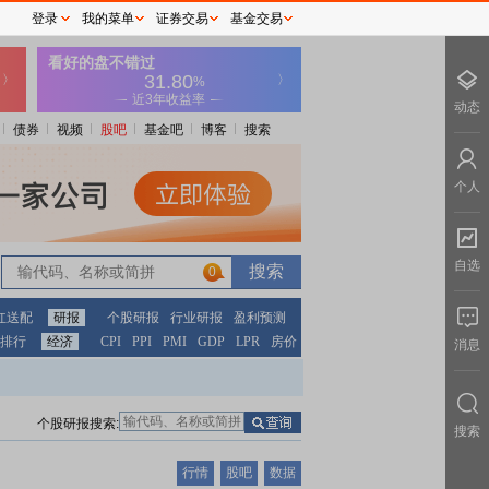
登录
我的菜单
证券交易
基金交易
动态
债券
视频
股吧
基金吧
博客
搜索
个人
自选
0
红送配
研报
个股研报
行业研报
盈利预测
排行
经济
CPI
PPI
PMI
GDP
LPR
房价
消息
个股研报搜索:
搜索
行情
股吧
数据