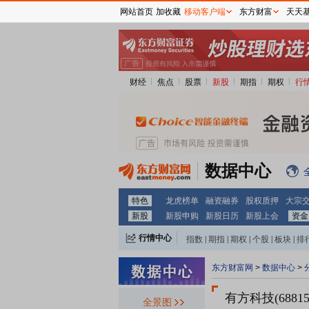
网站首页
加收藏
移动客户端
东方财富
天天
财经
焦点
股票
新股
期指
期权
行
数据中心
特色
龙虎榜单
融资融券
股权质押
大宗
新股
新股申购
新股日历
新股上会
资金
行情中心
指数
|
期指
|
期权
|
个股
|
板块
|
排
东方财富网
>
数据中心
>
有方科技(68815
全景图