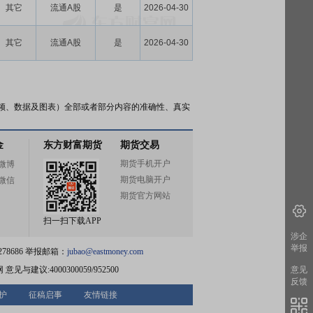
其它
流通A股
是
2026-04-30
其它
流通A股
是
2026-04-30
频、数据及图表）全部或者部分内容的准确性、真实
金
东方财富期货
期货交易
期货手机开户
微博
期货电脑开户
微信
期货官方网站
扫一扫下载APP
涉企
举报
78686 举报邮箱：
jubao@eastmoney.com
网
意见与建议:4000300059/952500
意见
反馈
护
征稿启事
友情链接