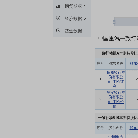
期货期权
经济数据
基金数据
中国重汽一致行
一致行动组A
本期持股比
序号
股东名称
股东
招商银行股
份有限公
1
2
司-中欧红
利...
平安银行股
份有限公
2
6
司-中欧价
值...
一致行动组B
本期持股比
序号
股东名称
股东
中国重汽