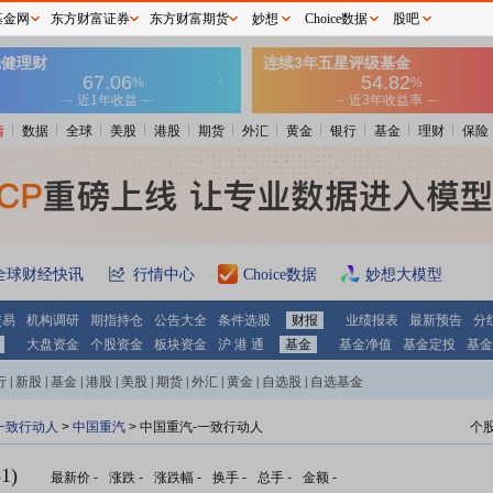
基金网
东方财富证券
东方财富期货
妙想
Choice数据
股吧
情
数据
全球
美股
港股
期货
外汇
黄金
银行
基金
理财
保险
全球财经快讯
行情中心
Choice数据
妙想大模型
交易
机构调研
期指持仓
公告大全
条件选股
财报
业绩报表
最新预告
分
大盘资金
个股资金
板块资金
沪 港 通
基金
基金净值
基金定投
基金
行
|
新股
|
基金
|
港股
|
美股
|
期货
|
外汇
|
黄金
|
自选股
|
自选基金
一致行动人
>
中国重汽
> 中国重汽-一致行动人
个
1)
最新价
-
涨跌
-
涨跌幅
-
换手
-
总手
-
金额
-