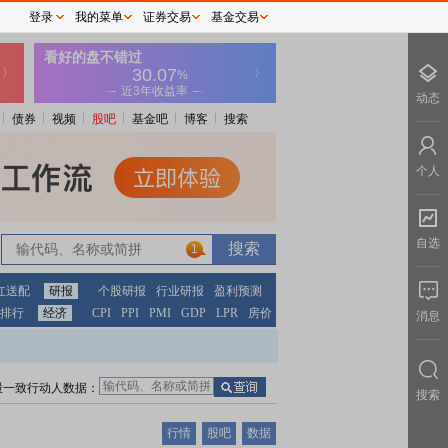
登录
我的菜单
证券交易
基金交易
动态
债券
视频
股吧
基金吧
博客
搜索
个人
自选
1
红送配
研报
个股研报
行业研报
盈利预测
排行
经济
CPI
PPI
PMI
GDP
LPR
房价
消息
股一致行动人数据：
搜索
行情
股吧
数据