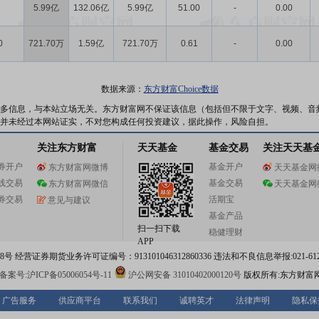
5.99亿
132.06亿
5.99亿
51.00
-
0.00
0
721.70万
1.59亿
721.70万
0.61
-
0.00
数据来源：
东方财富Choice数据
多信息，与本站立场无关。东方财富网不保证该信息（包括但不限于文字、视频、音
并未经过本网站证实，不对您构成任何投资建议，据此操作，风险自担。
关注东方财富
天天基金
基金交易
关注天天基
券开户
基金开户
东方财富网微博
天天基金网
线交易
基金交易
东方财富网微信
天天基金网
券交易
活期宝
意见与建议
基金产品
扫一扫下载
稳健理财
APP
 经营证券期货业务许可证编号：913101046312860336 违法和不良信息举报:021-612
案号:沪ICP备05006054号-11
沪公网安备 31010402000120号
版权所有:东方财富
广告服务
供应商平台
联系我们
诚聘英才
法律声明
隐私保