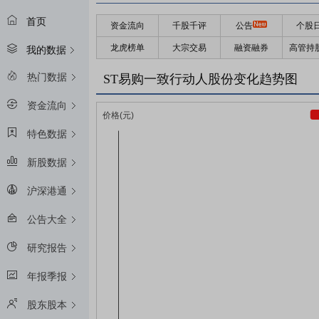
首页
资金流向
千股千评
公告
个股
龙虎榜单
大宗交易
融资融券
高管持
我的数据
热门数据
ST易购一致行动人股份变化趋势图
资金流向
特色数据
新股数据
沪深港通
公告大全
研究报告
年报季报
股东股本