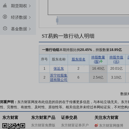
期货期权
经济数据
基金数据
ST易购一致行动人明细
一致行动组
本期持股比例
20.45%
，持股数量
18.95亿
持股数量
持股市值
序号
股东名称
股东排名
(股)
(元)
1
张近东
2
16.40亿
20.01亿
苏宁控股集
2
6
2.54亿
3.10亿
团有限公司
数据
郑重声明：
东方财富网发布此信息的目的在于传播更多信息，与本站立场无关。东方
性、完整性、有效性、及时性、原创性等。相关信息并未经过本网站证实，不对您构
东方财富
东方财富产品
证券交易
关注东方财富
东方财富免费版
东方财富证券开户
东方财富网微博