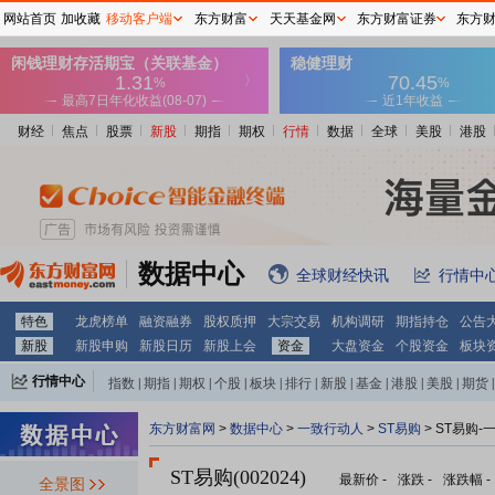
网站首页
加收藏
移动客户端
东方财富
天天基金网
东方财富证券
东方
财经
焦点
股票
新股
期指
期权
行情
数据
全球
美股
港股
数据中心
全球财经快讯
行情中
特色
龙虎榜单
融资融券
股权质押
大宗交易
机构调研
期指持仓
公告
新股
新股申购
新股日历
新股上会
资金
大盘资金
个股资金
板块
行情中心
指数
|
期指
|
期权
|
个股
|
板块
|
排行
|
新股
|
基金
|
港股
|
美股
|
期货
|
外汇
|
黄金
|
自选股
|
自选基金
东方财富网
>
数据中心
>
一致行动人
>
ST易购
> ST易购
ST易购(002024)
最新价
-
涨跌
-
涨跌幅
-
全景图