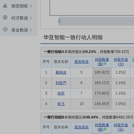
期货期权
经济数据
基金数据
华亚智能一致行动人明细
一致行动组A
本期持股比例
5.23%
，持股数量700.10万
持股数量
持股市值
序号
股东名称
股东排名
(股)
(元)
1
蒯海波
5
185.92万
1.25亿
2
刘世严
6
183.12万
1.24亿
3
徐军
7
175.60万
1.19亿
4
徐飞
10
155.46万
1.05亿
一致行动组B
本期持股比例
48.44%
，持股数量6482.29万
持股数量
持股市值
序号
股东名称
股东排名
(股)
(元)