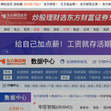
网站首页
加收藏
移动客户端
东方财富
天天基金网
东方财富证券
东方
财经
焦点
股票
新股
期指
期权
行情
数据
全球
美股
港股
数据中心
全球财经快讯
行情中
特色
龙虎榜单
融资融券
股权质押
大宗交易
机构调研
期指持仓
公告
新股
新股申购
新股日历
新股上会
资金
大盘资金
个股资金
板块
行情中心
指数
|
期指
|
期权
|
个股
|
板块
|
排行
|
新股
|
基金
|
港股
|
美股
|
期货
|
外汇
|
黄金
|
自选股
|
自选基金
东方财富网
>
数据中心
>
一致行动人
>
华亚智能
> 华亚智
华亚智能(003043)
最新价
-
涨跌
-
涨跌
全景图