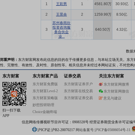
1
王彩男
1
4581.80万
30.93亿
2
王景余
2
1259.99万
8.50亿
苏州春雨欣
投资咨询服
3
3
640.50万
4.32亿
务合伙企
业...
数据
郑重声明：
东方财富网发布此信息的目的在于传播更多信息，与本站立场无关。东方
性、完整性、有效性、及时性、原创性等。相关信息并未经过本网站证实，不对您构
东方财富
东方财富产品
证券交易
关注东方财富
东方财富免费版
东方财富证券开户
东方财富网微博
东方财富Level-2
东方财富在线交易
东方财富网微信
东方财富策略版
东方财富证券交易
意见与建议
妙想投研助理
扫一扫下载
Choice金融终端
APP
信息网络传播视听节目许可证：0908328号 经营证券期货业务许可证编号：91310
沪ICP证:沪B2-20070217
网站备案号:沪ICP备05006054号-11