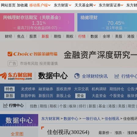
网站首页
加收藏
移动客户端
东方财富
天天基金网
东方财富证券
东方
财经
焦点
股票
新股
期指
期权
行情
数据
全球
美股
港股
数据中心
全球财经快讯
行情中
特色
龙虎榜单
融资融券
股权质押
大宗交易
机构调研
期指持仓
公告
新股
新股申购
新股日历
新股上会
资金
大盘资金
个股资金
板块
行情中心
指数
|
期指
|
期权
|
个股
|
板块
|
排行
|
新股
|
基金
|
港股
|
美股
|
期货
|
外汇
|
黄金
|
自选股
|
自选基金
东方财富网
>
数据中心
>
一致行动人
>
佳创视讯
> 佳创视
佳创视讯(300264)
最新价
-
涨跌
-
涨跌
全景图