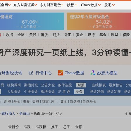
基金网
东方财富证券
东方财富期货
妙想
Choice数据
股吧
情
数据
全球
美股
港股
期货
外汇
黄金
银行
基金
理财
保险
全球财经快讯
行情中心
Choice数据
妙想大模型
交易
机构调研
期指持仓
公告大全
条件选股
财报
业绩报表
最新预告
分
大盘资金
个股资金
板块资金
沪 港 通
基金
基金净值
基金定投
基金
行
|
新股
|
基金
|
港股
|
美股
|
期货
|
外汇
|
黄金
|
自选股
|
自选基金
一致行动人
>
长白山
> 长白山-一致行动人
个
最新价
-
涨跌
-
涨跌幅
-
换手
-
总手
-
金额
-