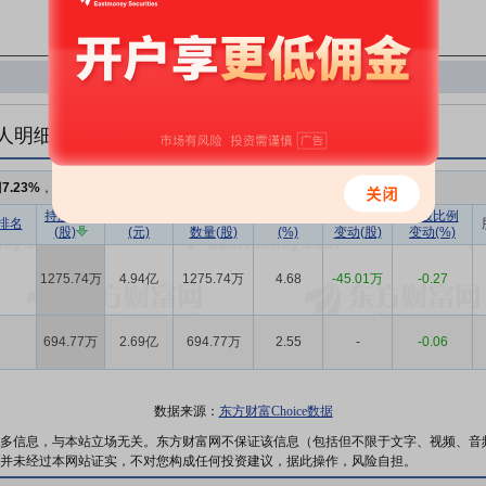
人明细
例
7.23%
，持股数量
1970.51万
,较上期减少
-45.01万
持股数量
持股市值
已流通股份
持股比例
持股数量
持股比例
排名
(股)
(元)
数量(股)
(%)
变动(股)
变动(%)
1275.74万
4.94亿
1275.74万
4.68
-45.01万
-0.27
694.77万
2.69亿
694.77万
2.55
-
-0.06
数据来源：
东方财富Choice数据
多信息，与本站立场无关。东方财富网不保证该信息（包括但不限于文字、视频、音
并未经过本网站证实，不对您构成任何投资建议，据此操作，风险自担。