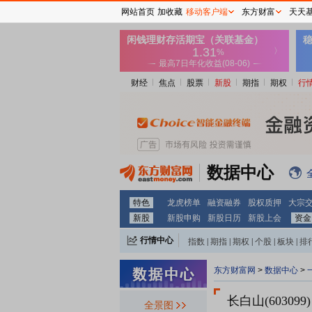
网站首页
加收藏
移动客户端
东方财富
天天
财经
焦点
股票
新股
期指
期权
行
数据中心
特色
龙虎榜单
融资融券
股权质押
大宗
新股
新股申购
新股日历
新股上会
资金
行情中心
指数
|
期指
|
期权
|
个股
|
板块
|
排
东方财富网
>
数据中心
>
长白山(603099)
全景图