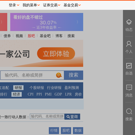
登录
我的菜单
证券交易
基金交易
动态
债券
视频
股吧
基金吧
博客
搜索
个人
自选
0
红送配
研报
个股研报
行业研报
盈利预测
排行
经济
CPI
PPI
PMI
GDP
LPR
房价
消息
股一致行动人数据：
搜索
行情
股吧
数据