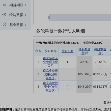
期货期权
经济数据
基金数据
多伦科技一致行动人明细
一致行动组
本期持股比例
53.60%
，持股数量
3.78亿
持股数量
持股市值
序号
股东名称
股东排名
(股)
(元)
南京多伦企
1
业管理有限
1
3.57亿
22.55亿
公司
南京金伦投
2
资中心(有
3
1053.69万
6648.78万
限合伙)
南京嘉伦投
3
资中心(有
4
1048.29万
6614.71万
限合伙)
数据
郑重声明：
东方财富网发布此信息的目的在于传播更多信息，与本站立场无关。东方