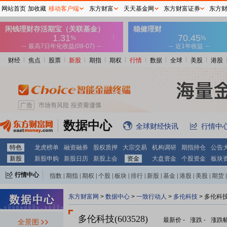
网站首页
加收藏
移动客户端
东方财富
天天基金网
东方财富证券
东方
财经
焦点
股票
新股
期指
期权
行情
数据
全球
美股
港股
数据中心
全球财经快讯
行情中
特色
龙虎榜单
融资融券
股权质押
大宗交易
机构调研
期指持仓
公告
新股
新股申购
新股日历
新股上会
资金
大盘资金
个股资金
板块
行情中心
指数
|
期指
|
期权
|
个股
|
板块
|
排行
|
新股
|
基金
|
港股
|
美股
|
期货
|
外汇
|
黄金
|
自选股
|
自选基金
东方财富网
>
数据中心
>
一致行动人
>
多伦科技
> 多伦科
多伦科技(603528)
最新价
-
涨跌
-
涨跌
全景图