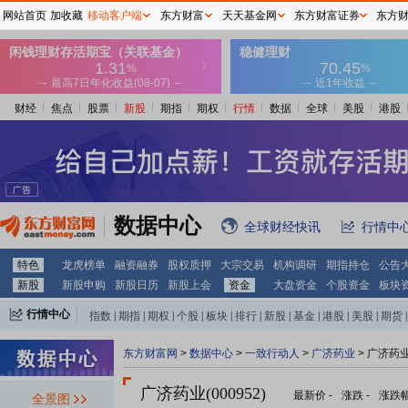
网站首页
加收藏
移动客户端
东方财富
天天基金网
东方财富证券
东方
财经
焦点
股票
新股
期指
期权
行情
数据
全球
美股
港股
数据中心
全球财经快讯
行情中
特色
龙虎榜单
融资融券
股权质押
大宗交易
机构调研
期指持仓
公告
新股
新股申购
新股日历
新股上会
资金
大盘资金
个股资金
板块
行情中心
指数
|
期指
|
期权
|
个股
|
板块
|
排行
|
新股
|
基金
|
港股
|
美股
|
期货
|
外汇
|
黄金
|
自选股
|
自选基金
东方财富网
>
数据中心
>
一致行动人
>
广济药业
> 广济药
广济药业(000952)
最新价
-
涨跌
-
涨跌
全景图