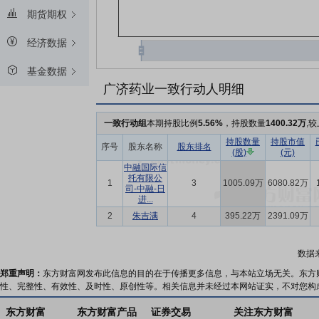
期货期权
经济数据
基金数据
广济药业一致行动人明细
一致行动组
本期持股比例
5.56%
，持股数量
1400.32万
,
持股数量
持股市值
序号
股东名称
股东排名
(股)
(元)
中融国际信
托有限公
1
3
1005.09万
6080.82万
司-中融-日
进...
2
朱吉满
4
395.22万
2391.09万
数据
郑重声明：
东方财富网发布此信息的目的在于传播更多信息，与本站立场无关。东方
性、完整性、有效性、及时性、原创性等。相关信息并未经过本网站证实，不对您构
东方财富
东方财富产品
证券交易
关注东方财富