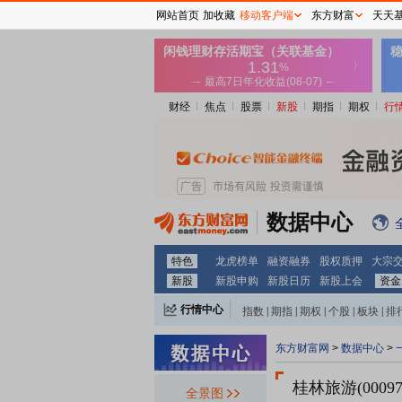
网站首页
加收藏
移动客户端
东方财富
天天
财经
焦点
股票
新股
期指
期权
行
数据中心
特色
龙虎榜单
融资融券
股权质押
大宗
新股
新股申购
新股日历
新股上会
资金
行情中心
指数
|
期指
|
期权
|
个股
|
板块
|
排
东方财富网
>
数据中心
>
桂林旅游(00097
全景图