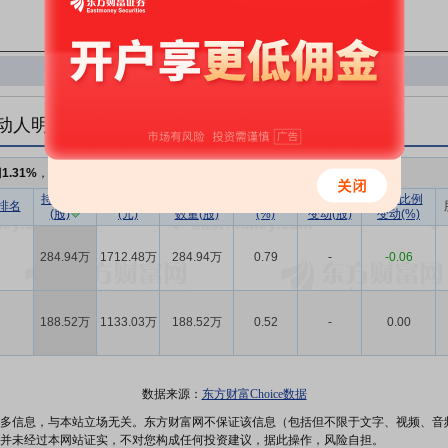
动人明细
例
1.31%
，持股数量
473.46万
持股数量
持股市值
已流通股份
持股比例
持股数量
持股比例
排名
(股)
(元)
数量(股)
(%)
变动(股)
变动(%)
284.94万
1712.48万
284.94万
0.79
-
-0.06
188.52万
1133.03万
188.52万
0.52
-
0.00
数据来源：
东方财富Choice数据
多信息，与本站立场无关。东方财富网不保证该信息（包括但不限于文字、视频、音
并未经过本网站证实，不对您构成任何投资建议，据此操作，风险自担。