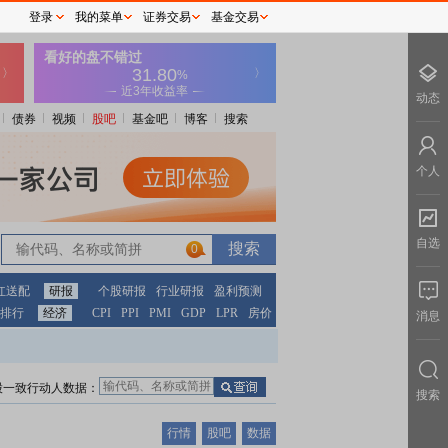
登录
我的菜单
证券交易
基金交易
动态
债券
视频
股吧
基金吧
博客
搜索
个人
自选
0
红送配
研报
个股研报
行业研报
盈利预测
排行
经济
CPI
PPI
PMI
GDP
LPR
房价
消息
股一致行动人数据：
搜索
行情
股吧
数据