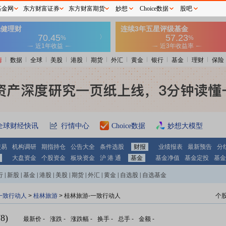
基金网
东方财富证券
东方财富期货
妙想
Choice数据
股吧
情
数据
全球
美股
港股
期货
外汇
黄金
银行
基金
理财
保险
全球财经快讯
行情中心
Choice数据
妙想大模型
交易
机构调研
期指持仓
公告大全
条件选股
财报
业绩报表
最新预告
分
大盘资金
个股资金
板块资金
沪 港 通
基金
基金净值
基金定投
基金
行
|
新股
|
基金
|
港股
|
美股
|
期货
|
外汇
|
黄金
|
自选股
|
自选基金
一致行动人
>
桂林旅游
> 桂林旅游-一致行动人
个
8)
最新价
-
涨跌
-
涨跌幅
-
换手
-
总手
-
金额
-