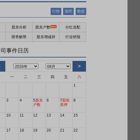
行情
股吧
数据
股东分析
股东户数
分红送配
限售解禁
股东增减持
行业研报
公司事件日历
<
>
日
一
二
三
四
五
六
1
3
4
5
股东
6
7
股权
8
户数
质押
10
11
12
13
14
15
17
18
19
20
21
22