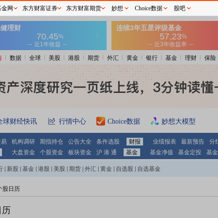
基金网
东方财富证券
东方财富期货
妙想
Choice数据
股吧
情
数据
全球
美股
港股
期货
外汇
黄金
银行
基金
理财
保险
全球财经快讯
行情中心
Choice数据
妙想大模型
交易
机构调研
期指持仓
公告大全
条件选股
财报
业绩报表
最新预告
分
大盘资金
个股资金
板块资金
沪 港 通
基金
基金净值
基金定投
基金
行
|
新股
|
基金
|
港股
|
美股
|
期货
|
外汇
|
黄金
|
自选股
|
自选基金
个股日历
日历