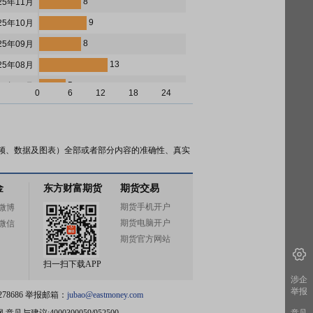
8
25年11月
9
25年10月
8
25年09月
13
25年08月
5
25年07月
0
6
12
18
24
8
25年06月
8
25年05月
18
25年04月
频、数据及图表）全部或者部分内容的准确性、真实
5
25年03月
金
东方财富期货
期货交易
5
25年02月
期货手机开户
微博
6
25年01月
期货电脑开户
微信
7
24年12月
期货官方网站
6
24年11月
扫一扫下载APP
7
24年10月
涉企
举报
78686 举报邮箱：
jubao@eastmoney.com
6
24年09月