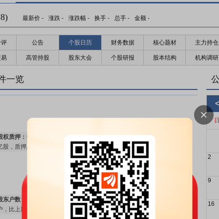
8)
最新价
-
涨跌
-
涨跌幅
-
换手
-
总手
-
金额
-
千评
公告
个股日历
财务数据
核心题材
主力持仓
交易
高管持股
股东大会
个股研报
股本结构
机构调研
预约披露日：
2026年半年报预约2026年08月27日披露
更多>>
件一览
股权质押：
截止2026年08月07日质押总比例26.43%，质押总股数1.24
亿股，质押总笔数2笔
更多>>
2
9
股东户数：
2026年08月05日公布截止2026年07月31日股东户数37050
16
户，比上期增加885户
更多>>