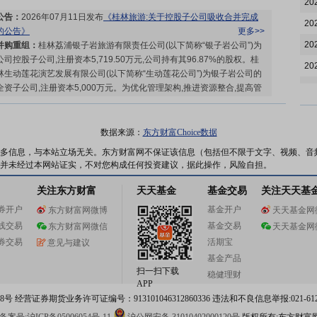
20
公告：
2026年07月11日发布
《桂林旅游:关于控股子公司吸收合并完成
20
的公告》
更多>>
20
并购重组：
桂林荔浦银子岩旅游有限责任公司(以下简称“银子岩公司”)为
公司控股子公司,注册资本5,719.50万元,公司持有其96.87%的股权。桂
20
林生动莲花演艺发展有限公司(以下简称“生动莲花公司”)为银子岩公司的
20
全资子公司,注册资本5,000万元。为优化管理架构,推进资源整合,提高管
理效率,降低运营成本,公司董事会同意银子岩公司吸收合并生动莲花公
20
司。本次吸收合并完成后,生动莲花公司将进行注销,其全部业务、资产、
20
负债及其他一切权利、义务由银子岩公司依法承继。
更多>>
数据来源：
东方财富Choice数据
20
多信息，与本站立场无关。东方财富网不保证该信息（包括但不限于文字、视频、音
并未经过本网站证实，不对您构成任何投资建议，据此操作，风险自担。
20
关注东方财富
天天基金
基金交易
关注天天基
20
股权质押：
截止2026年07月10日质押总比例26.43%，质押总股数1.24
券开户
基金开户
东方财富网微博
天天基金网
亿股，质押总笔数2笔
更多>>
20
线交易
基金交易
东方财富网微信
天天基金网
20
券交易
活期宝
意见与建议
20
基金产品
扫一扫下载
稳健理财
20
APP
股东户数：
2026年07月06日公布截止2026年06月30日股东户数36165
 经营证券期货业务许可证编号：913101046312860336 违法和不良信息举报:021-612
20
户，比上期减少2367户
更多>>