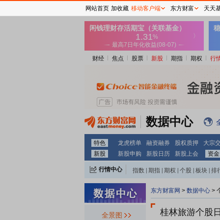
网站首页
加收藏
移动客户端
东方财富
天天
财经
焦点
股票
新股
期指
期权
行
数据中心
特色
龙虎榜单
融资融券
股权质押
大宗
新股
新股申购
新股日历
新股上会
资金
行情中心
指数
|
期指
|
期权
|
个股
|
板块
|
排
东方财富网
>
数据中心
>
桂林旅游个股
全景图