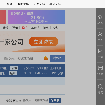
登录
我的菜单
证券交易
基金交易
动态
债券
视频
股吧
基金吧
博客
搜索
个人
自选
0
红送配
研报
个股研报
行业研报
盈利预测
排行
经济
CPI
PPI
PMI
GDP
LPR
房价
消息
搜索
个股日历查询: