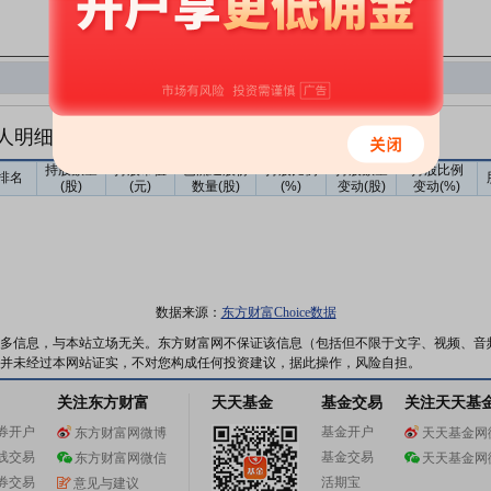
人明细
持股数量
持股市值
已流通股份
持股比例
持股数量
持股比例
排名
(股)
(元)
数量(股)
(%)
变动(股)
变动(%)
数据来源：
东方财富Choice数据
多信息，与本站立场无关。东方财富网不保证该信息（包括但不限于文字、视频、音
并未经过本网站证实，不对您构成任何投资建议，据此操作，风险自担。
关注东方财富
天天基金
基金交易
关注天天基
券开户
基金开户
东方财富网微博
天天基金网
线交易
基金交易
东方财富网微信
天天基金网
券交易
活期宝
意见与建议