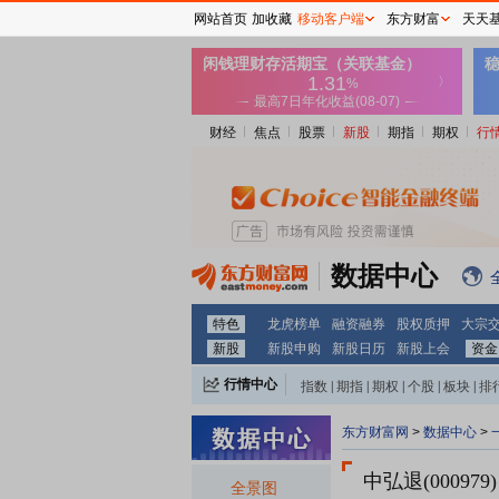
网站首页
加收藏
移动客户端
东方财富
天天
财经
焦点
股票
新股
期指
期权
行
数据中心
特色
龙虎榜单
融资融券
股权质押
大宗
新股
新股申购
新股日历
新股上会
资金
行情中心
指数
|
期指
|
期权
|
个股
|
板块
|
排
东方财富网
>
数据中心
>
中弘退(000979)
全景图