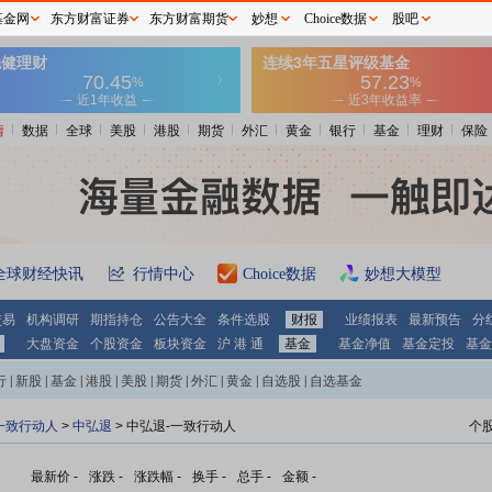
基金网
东方财富证券
东方财富期货
妙想
Choice数据
股吧
情
数据
全球
美股
港股
期货
外汇
黄金
银行
基金
理财
保险
全球财经快讯
行情中心
Choice数据
妙想大模型
交易
机构调研
期指持仓
公告大全
条件选股
财报
业绩报表
最新预告
分
大盘资金
个股资金
板块资金
沪 港 通
基金
基金净值
基金定投
基金
行
|
新股
|
基金
|
港股
|
美股
|
期货
|
外汇
|
黄金
|
自选股
|
自选基金
一致行动人
>
中弘退
> 中弘退-一致行动人
个
最新价
-
涨跌
-
涨跌幅
-
换手
-
总手
-
金额
-