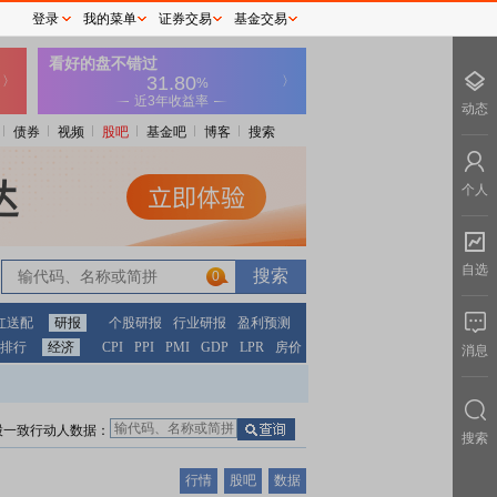
登录
我的菜单
证券交易
基金交易
动态
债券
视频
股吧
基金吧
博客
搜索
个人
自选
0
红送配
研报
个股研报
行业研报
盈利预测
排行
经济
CPI
PPI
PMI
GDP
LPR
房价
消息
股一致行动人数据：
搜索
行情
股吧
数据