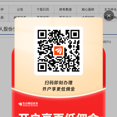
千评
公告
个股日历
财务数据
核心题材
主力持仓
交易
融资融券
高管持股
股东大会
个股研报
股本结构
人股份变化趋势图