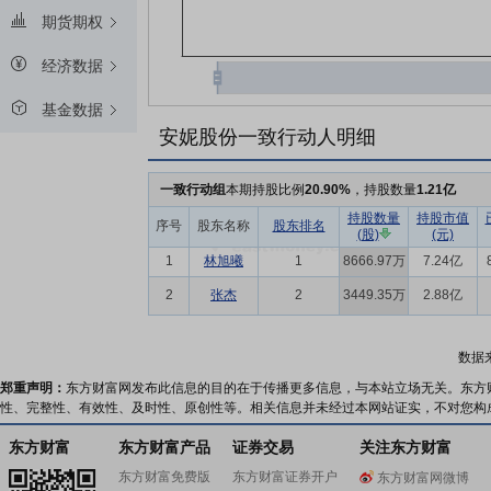
期货期权
经济数据
基金数据
安妮股份一致行动人明细
一致行动组
本期持股比例
20.90%
，持股数量
1.21亿
持股数量
持股市值
序号
股东名称
股东排名
(股)
(元)
1
林旭曦
1
8666.97万
7.24亿
2
张杰
2
3449.35万
2.88亿
数据
郑重声明：
东方财富网发布此信息的目的在于传播更多信息，与本站立场无关。东方
性、完整性、有效性、及时性、原创性等。相关信息并未经过本网站证实，不对您构
东方财富
东方财富产品
证券交易
关注东方财富
东方财富免费版
东方财富证券开户
东方财富网微博