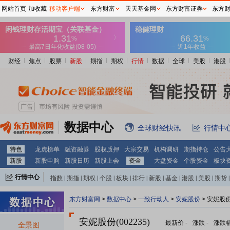
网站首页
加收藏
移动客户端
东方财富
天天基金网
东方财富证券
东方
财经
焦点
股票
新股
期指
期权
行情
数据
全球
美股
港股
数据中心
全球财经快讯
行情中
特色
龙虎榜单
融资融券
股权质押
大宗交易
机构调研
期指持仓
公告
新股
新股申购
新股日历
新股上会
资金
大盘资金
个股资金
板块
行情中心
指数
|
期指
|
期权
|
个股
|
板块
|
排行
|
新股
|
基金
|
港股
|
美股
|
期货
|
外汇
|
黄金
|
自选股
|
自选基金
东方财富网
>
数据中心
>
一致行动人
>
安妮股份
> 安妮股
安妮股份(002235)
最新价
-
涨跌
-
涨跌
全景图