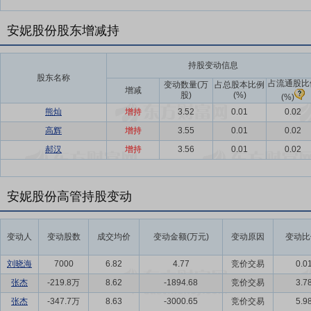
安妮股份股东增减持
持股变动信息
股东名称
占流通股比
变动数量(万
占总股本比例
增减
股)
(%)
(%)
熊灿
增持
3.52
0.01
0.02
高辉
增持
3.55
0.01
0.02
郝汉
增持
3.56
0.01
0.02
安妮股份高管持股变动
变动人
变动股数
成交均价
变动金额(万元)
变动原因
变动比
刘晓海
7000
6.82
4.77
竞价交易
0.0
张杰
-219.8万
8.62
-1894.68
竞价交易
3.7
张杰
-347.7万
8.63
-3000.65
竞价交易
5.9