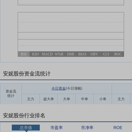
RSI
KDJ
MACD
W%R
DMI
BIAS
OBV
CCI
ROC
安妮股份资金流统计
今日资金
(今日涨幅
)
资金流
统计
主力
超大单
大单
中单
小单
主力
安妮股份行业排名
总市值
市盈率
市净率
ROE