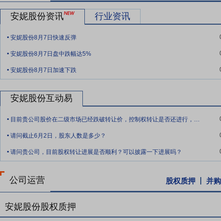
保护中心联合统计数据显示，计算机软件著作权登记318.3万件，同比
安妮股份资讯
行业资讯
登记量位居全国前列；作品登记结构呈现多元化特征，美术作品占比63
.
域发展差距逐步缩小。
安妮股份8月7日快速反弹
.
要点10：
品牌优势
公司经过二十多年的发展，所建立起来的“安妮”品
安妮股份8月7日盘中跌幅达5%
盖热敏纸、无碳纸、彩色喷墨打印纸、双胶纸等全品类的商务信息用纸
.
安妮股份8月7日加速下跌
公司的防伪溯源系统业务经过十几年的发展，形成了润滑油标签、日化
BOSCH、TOTAL、SK、龙蟠、卢克伊尔、固特异、耐克、福斯、
安妮股份互动易
要点11：
完整的产品矩阵和业务体系
公司拥有“安妮”、“王者”、“
.
胶纸等全品类，可以为客户提供涉及商务信息用纸方面的各种产品。防
目前贵公司股价在二级市场已经跌破转让价，控制权转让是否还进行，公司股票走势是否有
需求提供定制化的服务。
.
请问截止6月2日，股东人数是多少？
要点12：
技术优势
“版权家”版权综合服务平台应用人工智能、区块
.
请问贵公司，目前股权转让进展是否顺利？可以披露一下进展吗？
版权内容变现的全方位全价值链服务。版权家以版权保护为起点，基于
构，构建了以版权保护为核心的一站式服务体系，形成了市场、行政、
的版权保护措施。
公司运营
股权质押
并购
要点13：
全方面综合服务优势
商务信息用纸业务、彩票定点印制业务
合个性化产品设计，积极钻研产品技术，从而实现为客户提供整体个性
安妮股份股权质押