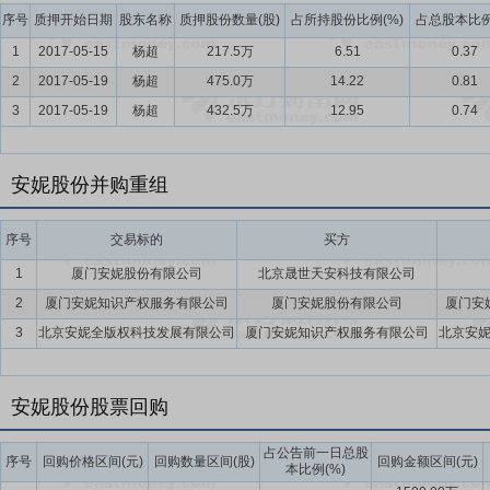
要点14：
为全资子公司厦门安妮企业有限公司提供担保
2022年6月
序号
质押开始日期
股东名称
质押股份数量(股)
占所持股份比例(%)
占总股本比例
《关于为全资子公司申请银行授信提供担保的议案》。同意公司为全资
1
2017-05-15
杨超
217.5万
6.51
0.37
额不超过人民币3,000万元连带责任担保。该议案额度在董事会审议范
向厦门国际银行股份有限公司厦门分行申请总额不超过人民币3,000万
2
2017-05-19
杨超
475.0万
14.22
0.81
上述担保对象为公司的全资子公司,本次担保事项不涉及反担保。
3
2017-05-19
杨超
432.5万
12.95
0.74
安妮股份并购重组
序号
交易标的
买方
1
厦门安妮股份有限公司
北京晟世天安科技有限公司
2
厦门安妮知识产权服务有限公司
厦门安妮股份有限公司
厦门安
3
北京安妮全版权科技发展有限公司
厦门安妮知识产权服务有限公司
北京安
安妮股份股票回购
占公告前一日总股
序号
回购价格区间(元)
回购数量区间(股)
回购金额区间(元)
本比例(%)