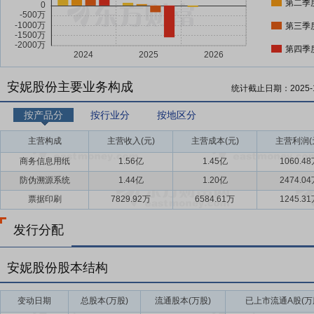
第二季
第三季
第四季
安妮股份主要业务构成
统计截止日期：
2025-
按产品分
按行业分
按地区分
主营构成
主营收入(元)
主营成本(元)
主营利润(
商务信息用纸
1.56亿
1.45亿
1060.4
防伪溯源系统
1.44亿
1.20亿
2474.0
票据印刷
7829.92万
6584.61万
1245.3
发行分配
安妮股份股本结构
变动日期
总股本(万股)
流通股本(万股)
已上市流通A股(万