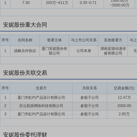
1500.00万
1
7.30
205万~411万
0.35~0.71
~3000.00万
安妮股份重大合同
序号
合同名称
签署主体
与上市公司关系
其他签署方
与上
厦门安妮股份有
湖南蓝猫动漫传
1
战略合作协议
公司本身
无
限公司
媒有限公司
安妮股份关联交易
序号
交易方
关联关系
交易金额(元)
1
厦门市虹约产品设计有限公司
参股子公司
12.47万
2
庆云剧派网络科技有限公司
参股子公司
2000.00
3
厦门市虹约产品设计有限公司
参股子公司
2.95万
安妮股份委托理财