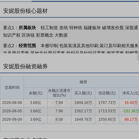
安妮股份核心题材
要点1：
所属板块
轻工制造 造纸 特种纸 福建板块 破增发价股 深股通 融
知识产权 区块链 彩票概念 大数据
要点2：
经营范围
本册印制;包装装潢及其他印刷;装订及印刷相关服务
文具用品零售;其他文化用品零售;纺织品及针织品零售;服装零售;鞋帽零
务;信息技术咨询服务;数据处理和存储服务;数字内容服务;动画、漫画
安妮股份融资融券
应用服务业;互联网接入及相关服务(不含网吧);其他互联网服务(不含需
他文教办公用品制造。
融资
要点3：
防伪溯源系统综合解决方案业务、版权综合服务、商务信息用
交易时间
余额占流通市
业务。以客户需求为导向，为客户提供包含加载防伪溯源系统的商用定
余额(元)
买入额(元)
偿还额(元)
净买入(元
值比(%)
权、维权、信息服务、资产管理等全面的版权综合服务，即从版权内容
2026-08-06
3.68亿
7.94
1804.16万
1787.73万
16.43万
务。
2026-08-05
3.68亿
7.96
1562.17万
1713.53万
-151.36
要点4：
包装印刷行业
经过多年的快速发展，我国包装印刷工业总规
2026-08-04
3.69亿
8.08
1649.76万
1550.60万
99.17万
场。“十四五”期间，我国印刷业整体规模跃升至世界首位，总产值突破
点印刷企业的产能占比超过60%，行业集中度进一步提高，其中包装印刷