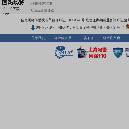
场的发展过程中,得到了包括国家版权局、中国版权保护中
妙想投研助理
国版权协会、全国反侵权假冒联盟等在内的政府和行业组
扫一扫下载
Choice金融终端
导与支持,也赢得了包括腾讯、阿里、京东、百度等同行与
APP
合作和高度评价。 安妮股份专业从事数字媒体的内容服务,亟社会
信息网络传播视听节目许可证：0908328号 经营证券期货业务许可证编号：91310
化媒体运营、营销及内容IP的增值服务。公司通过专业的
析研究、高效的创意策划、完善的客户服务体系,为客户提
沪ICP证:沪B2-20070217
网站备案号:沪ICP备05006054号-11
于社会化媒体的精细化电子商务推广、网络营销、网游运
牌营销、公关传播策划等营销推广服务;通过在社会化媒体
关于我们
可持续发展
广告服务
供应商平台
积经验、工业化的IP孵化流程、流量资源的合理运用,为客
内容IP的研发孵化和增值、转化、衍生服务。未来,安妮股
字内容服务将从内容增值、数字创新、移动营销、社会化
方面为客户提供全面服务,为客户贡献更高价值。 安妮股份的商务
信息纸品营销服务业务拥有以热敏纸、无碳纸、彩色打印
胶纸等为主的品类系列。产品主要包括商用纸品(如:POS机
商业票据、物流及产品标签、彩票、发票等)、办公纸品(复
传真纸、电脑打印纸、相片纸等)以及为客户提供整体解决
服务。安妮产品广泛应用于各个行业领域并深受市场好评。“
品牌被评为“中国办公用纸行业十大影响力品牌”。未来,安
的商务信息用纸与服务业务将继续以客户价值为导向,不断
进。 安妮股份的彩票营销服务业务专业从事为国家彩票的产品制
造供应与服务和无纸化彩票销售的整体解决方案提供与服
年来,安妮股份的彩票业务为国家彩票事业的发展做出了积
献。 在未来,安妮股份将继续秉持“创新、服务、价值”的经营理念,
锐意进取,不断前进。为客户、员工、股东、社会贡献更大