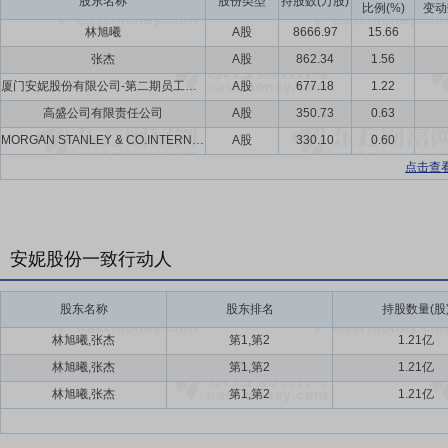
股东名称
股份类型
持股数(万股)
比例(%)
变动
林旭曦
A股
8666.97
15.66
张杰
A股
862.34
1.56
厦门安妮股份有限公司-第二期员工持股计划
A股
677.18
1.22
高盛公司有限责任公司
A股
350.73
0.63
MORGAN STANLEY & CO.INTERNATIONAL PLC.
A股
330.10
0.60
点击查
安妮股份一致行动人
股东名称
股东排名
持股数量(股
林旭曦,张杰
第1,第2
1.21亿
林旭曦,张杰
第1,第2
1.21亿
林旭曦,张杰
第1,第2
1.21亿