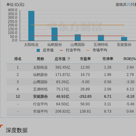
单位:
亿(元)
造纸
共
25
只
总市值
行业平均
市场平均
排名
简称
总市值
?
市盈率
市净率
ROE(%
1
太阳纸业
392.45亿
12.00
1.26
2.94
2
仙鹤股份
171.87亿
16.73
1.96
2.79
3
山鹰国际
83.26亿
-5.00
0.56
-3.30
4
五洲特纸
75.17亿
26.89
2.06
6.13
12
安妮股份
48.92亿
-252.65
6.71
-0.10
-
行业平均
64.50亿
56.93
3.11
-5.46
-
市场平均
206.82亿
138.61
6.73
0.64
深度数据