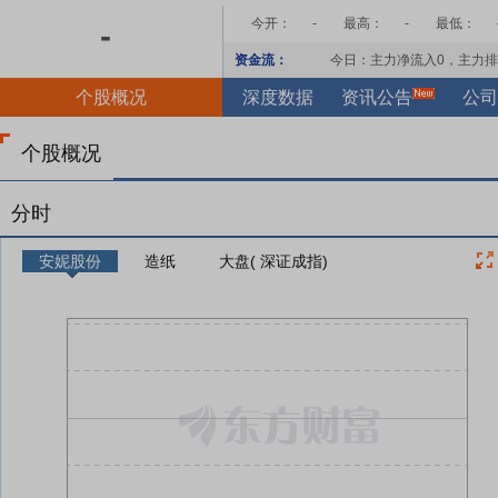
今开：
-
最高：
-
最低：
-
资金流：
今日：主力净流入
0
，主力排
个股概况
深度数据
资讯公告
公司
个股概况
分时
安妮股份
造纸
大盘( 深证成指)