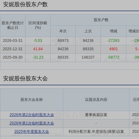
安妮股份股东户数
股东户数
股东户数统计
区间涨跌幅
截止日
(%)
本次
上次
增减
增减比
2026-03-31
-5.03
66973
94236
-27263
-28
2025-12-31
41.84
94236
89335
4901
5.
2025-09-30
-31.23
89335
148107
-58772
-39
安妮股份股东大会
股东大会名称
议题涉及内容
召
2026年第2次临时股东大会
董事换届议案
202
2026年第1次临时股东大会
-
202
2025年年度股东大会
利润分配方案,年度报告(摘要)议案
202