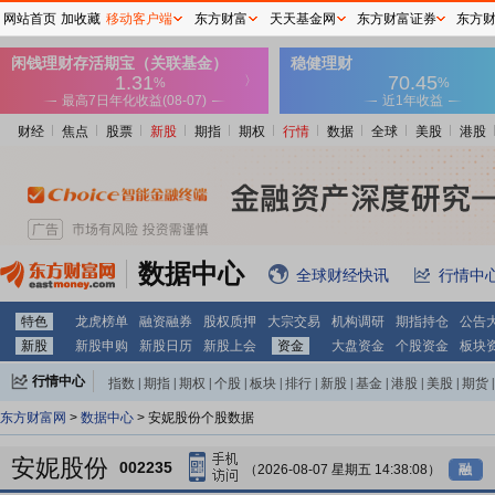
网站首页
加收藏
移动客户端
东方财富
天天基金网
东方财富证券
东方
财经
焦点
股票
新股
期指
期权
行情
数据
全球
美股
港股
数据中心
全球财经快讯
行情中
特色
龙虎榜单
融资融券
股权质押
大宗交易
机构调研
期指持仓
公告
新股
新股申购
新股日历
新股上会
资金
大盘资金
个股资金
板块
行情中心
指数
|
期指
|
期权
|
个股
|
板块
|
排行
|
新股
|
基金
|
港股
|
美股
|
期货
|
外汇
|
黄金
|
自选股
|
自选基金
东方财富网
>
数据中心
> 安妮股份个股数据
安妮股份
002235
（2026-08-07 星期五 14:38:08）
融