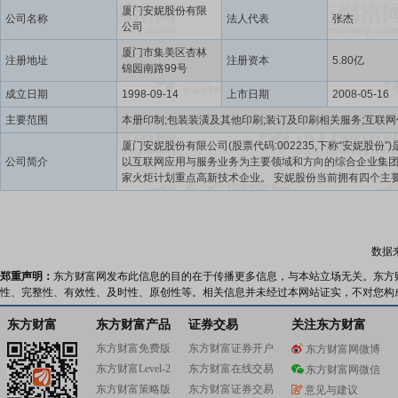
厦门安妮股份有限
公司名称
法人代表
张杰
公司
厦门市集美区杏林
注册地址
注册资本
5.80亿
锦园南路99号
成立日期
1998-09-14
上市日期
2008-05-16
主要范围
厦门安妮股份有限公司(股票代码:002235,下称“安妮股份”)
公司简介
以互联网应用与服务业务为主要领域和方向的综合企业集团
家火炬计划重点高新技术企业。 安妮股份当前拥有四个主要业务,
包括数字版权服务、数字营销服务、商务信息纸品营销服
票营销服务。 安妮股份的数字版权服务以“让版权实现更大价值”
为使命,全面经营包括确权、维权、交易在内的版权综合服
务。公司通过对版权市场的深度研究总结,提出了解构版权
数据
“冰山模型”理论,并依此确立了以“版权家”为核心品牌,以“创
权、使用即授权、发现即维权”为核心业务的版权事业蓝图。
郑重声明：
东方财富网发布此信息的目的在于传播更多信息，与本站立场无关。东方
安妮股份的版权家综合服务平台,以领先的产品和优质的服
性、完整性、有效性、及时性、原创性等。相关信息并未经过本网站证实，不对您构
场提供包括版权确权、版权维权、版权信息、版权交易、
产管理等在内的一站式服务。同时,公司还提供服务垂直市
东方财富
东方财富产品
证券交易
关注东方财富
件平台(稿稿)、音乐平台(华云音乐)、游戏平台(就爱就玩)
东方财富免费版
东方财富证券开户
东方财富网微博
平台(剧派)等。安妮股份是版权区块链联盟理事长单位,全
东方财富Level-2
东方财富在线交易
权假冒创新战略联盟的联席理事长单位,同时也是首都版权
东方财富网微信
盟和国家版权交易中心联盟等成员单位。安妮股份在服务
东方财富策略版
东方财富证券交易
意见与建议