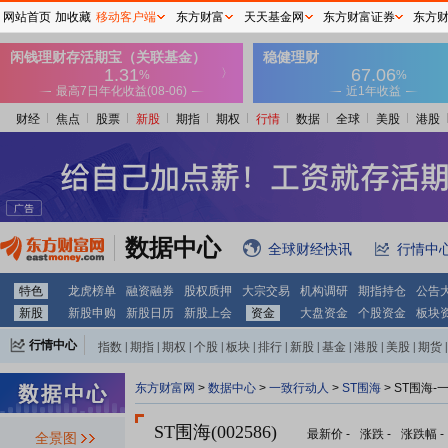
网站首页
加收藏
移动客户端
东方财富
天天基金网
东方财富证券
东方
财经
焦点
股票
新股
期指
期权
行情
数据
全球
美股
港股
数据中心
全球财经快讯
行情中
特色
龙虎榜单
融资融券
股权质押
大宗交易
机构调研
期指持仓
公告
新股
新股申购
新股日历
新股上会
资金
大盘资金
个股资金
板块
行情中心
指数
|
期指
|
期权
|
个股
|
板块
|
排行
|
新股
|
基金
|
港股
|
美股
|
期货
|
外汇
|
黄金
|
自选股
|
自选基金
东方财富网
>
数据中心
>
一致行动人
>
ST围海
> ST围海
ST围海(002586)
最新价
-
涨跌
-
涨跌幅
-
全景图