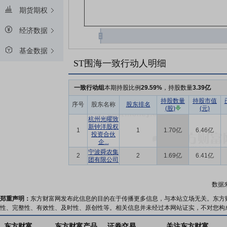
期货期权
经济数据
基金数据
ST围海一致行动人明细
一致行动组
本期持股比例
29.59%
，持股数量
3.39亿
持股数量
持股市值
序号
股东名称
股东排名
(股)
(元)
杭州光曜致
新钟洋股权
1
1
1.70亿
6.46亿
投资合伙
企...
宁波舜农集
2
2
1.69亿
6.41亿
团有限公司
数据
郑重声明：
东方财富网发布此信息的目的在于传播更多信息，与本站立场无关。东方
性、完整性、有效性、及时性、原创性等。相关信息并未经过本网站证实，不对您构
东方财富
东方财富产品
证券交易
关注东方财富