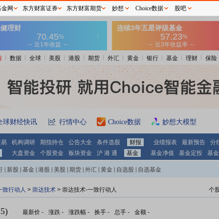
基金网
东方财富证券
东方财富期货
妙想
Choice数据
股吧
情
数据
全球
美股
港股
期货
外汇
黄金
银行
基金
理财
保险
全球财经快讯
行情中心
Choice数据
妙想大模型
交易
机构调研
期指持仓
公告大全
条件选股
财报
业绩报表
最新预告
分
大盘资金
个股资金
板块资金
沪 港 通
基金
基金净值
基金定投
基金
行
|
新股
|
基金
|
港股
|
美股
|
期货
|
外汇
|
黄金
|
自选股
|
自选基金
一致行动人
>
崇达技术
> 崇达技术-一致行动人
个
5)
最新价
-
涨跌
-
涨跌幅
-
换手
-
总手
-
金额
-