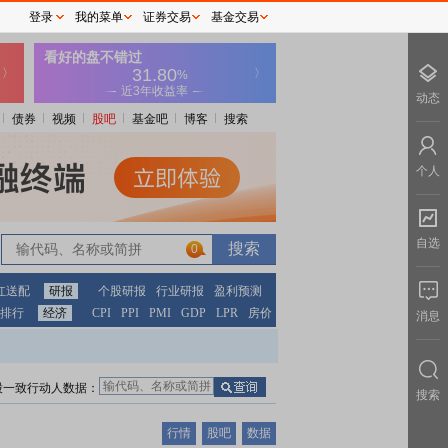
登录
我的菜单
证券交易
基金交易
动态
债券
视频
股吧
基金吧
博客
搜索
个人
自选
0
红送配
研报
个股研报
行业研报
盈利预测
排行
经济
CPI
PPI
PMI
GDP
LPR
房价
消息
股一致行动人数据：
搜索
行情
股吧
数据