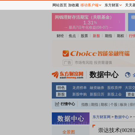
网站首页
加收藏
移动客户端
东方财富
天天
财经
焦点
股票
新股
期指
期权
行
数据中心
特色
龙虎榜单
融资融券
股权质押
大宗
新股
新股申购
新股日历
新股上会
资金
行情中心
指数
|
期指
|
期权
|
个股
|
板块
|
排
东方财富网
>
数据中心
>
崇达技术(00281
全景图