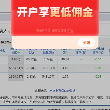
动人明细
例
46.57%
，持股数量
5.75亿
持股数量
持股市值
已流通股份
持股比例
持股数量
持股比例
排名
(股)
(元)
数量(股)
(%)
变动(股)
变动(%)
4.98亿
65.12亿
1.24亿
40.34
-
-0.54
5524.54万
7.23亿
1381.14万
4.48
-
-0.06
2164.64万
2.83亿
541.16万
1.75
-
-0.03
数据来源：
东方财富Choice数据
多信息，与本站立场无关。东方财富网不保证该信息（包括但不限于文字、视频、音
并未经过本网站证实，不对您构成任何投资建议，据此操作，风险自担。