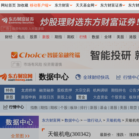
网站首页
加收藏
移动客户端
东方财富
天天基金网
东方财富证券
东方
财经
焦点
股票
新股
期指
期权
行情
数据
全球
美股
港股
数据中心
全球财经快讯
行情中
特色
龙虎榜单
融资融券
股权质押
大宗交易
机构调研
期指持仓
公告
新股
新股申购
新股日历
新股上会
资金
大盘资金
个股资金
板块
行情中心
指数
|
期指
|
期权
|
个股
|
板块
|
排行
|
新股
|
基金
|
港股
|
美股
|
期货
|
外汇
|
黄金
|
自选股
|
自选基金
东方财富网
>
数据中心
>
一致行动人
>
天银机电
> 天银机
天银机电(300342)
最新价
-
涨跌
-
涨跌
全景图