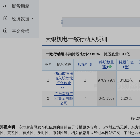
期货期权
经济数据
基金数据
天银机电一致行动人明细
一致行动组
本期持股比例
23.80%
，持股数量
1.01亿
持股数量
持股市值
序号
股东名称
股东排名
(股)
(元)
佛山市澜海
瑞兴股权投
1
1
9769.79万
34.82亿
资合伙企
业...
广东南海产
2
业集团有限
7
345.15万
1.23亿
公司
数据
郑重声明：
东方财富网发布此信息的目的在于传播更多信息，与本站立场无关。东方
性、完整性、有效性、及时性、原创性等。相关信息并未经过本网站证实，不对您构