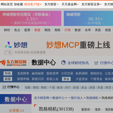
网站首页
加收藏
移动客户端
东方财富
天天基金网
东方财富证券
东方
财经
焦点
股票
新股
期指
期权
行情
数据
全球
美股
港股
数据中心
全球财经快讯
行情中
特色
龙虎榜单
融资融券
股权质押
大宗交易
机构调研
期指持仓
公告
新股
新股申购
新股日历
新股上会
资金
大盘资金
个股资金
板块
行情中心
指数
|
期指
|
期权
|
个股
|
板块
|
排行
|
新股
|
基金
|
港股
|
美股
|
期货
|
外汇
|
黄金
|
自选股
|
自选基金
东方财富网
>
数据中心
>
一致行动人
>
凯格精机
> 凯格精
凯格精机(301338)
最新价
-
涨跌
-
涨跌
全景图