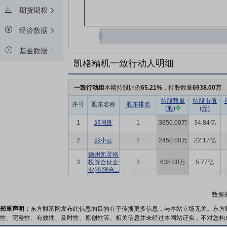
期货期权
经济数据
基金数据
凯格精机一致行动人明细
一致行动组
本期持股比例
65.21%
，持股数量
6938.00万
持股数量
持股市值
序号
股东名称
股东排名
(股)
(元)
1
邱国良
1
3850.00万
34.84亿
2
彭小云
2
2450.00万
22.17亿
德州凯灵格
3
投资合伙企
3
638.00万
5.77亿
业(有限合...
数据
郑重声明：
东方财富网发布此信息的目的在于传播更多信息，与本站立场无关。东方
性、完整性、有效性、及时性、原创性等。相关信息并未经过本网站证实，不对您构