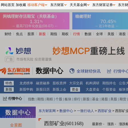
网站首页
加收藏
移动客户端
东方财富
天天基金网
东方财富证券
东方
财经
焦点
股票
新股
期指
期权
行情
数据
全球
美股
港股
数据中心
全球财经快讯
行情中
特色
龙虎榜单
融资融券
股权质押
大宗交易
机构调研
期指持仓
公告
新股
新股申购
新股日历
新股上会
资金
大盘资金
个股资金
板块
行情中心
指数
|
期指
|
期权
|
个股
|
板块
|
排行
|
新股
|
基金
|
港股
|
美股
|
期货
|
外汇
|
黄金
|
自选股
|
自选基金
东方财富网
>
数据中心
>
一致行动人
>
西部矿业
> 西部矿
西部矿业(601168)
最新价
-
涨跌
-
涨跌
全景图