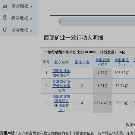
期货期权
经济数据
基金数据
西部矿业一致行动人明细
一致行动组
本期持股比例
30.80%
，持股数量
7.34亿
持股数量
持股市值
序号
股东名称
股东排名
(股)
(元)
西部矿业集
1
1
4.77亿
205.52亿
团有限公司
青海西矿资
2
产管理有限
2
1.71亿
73.74亿
公司
西部矿业集
团有限公
3
4
8574.47万
36.93亿
司-西部矿
业...
数据
郑重声明：
东方财富网发布此信息的目的在于传播更多信息，与本站立场无关。东方