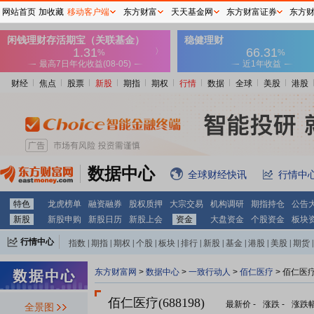
网站首页
加收藏
移动客户端
东方财富
天天基金网
东方财富证券
东方
财经
焦点
股票
新股
期指
期权
行情
数据
全球
美股
港股
数据中心
全球财经快讯
行情中
特色
龙虎榜单
融资融券
股权质押
大宗交易
机构调研
期指持仓
公告
新股
新股申购
新股日历
新股上会
资金
大盘资金
个股资金
板块
行情中心
指数
|
期指
|
期权
|
个股
|
板块
|
排行
|
新股
|
基金
|
港股
|
美股
|
期货
|
外汇
|
黄金
|
自选股
|
自选基金
东方财富网
>
数据中心
>
一致行动人
>
佰仁医疗
> 佰仁医
佰仁医疗(688198)
最新价
-
涨跌
-
涨跌
全景图