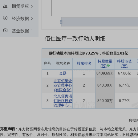
期货期权
经济数据
基金数据
佰仁医疗一致行动人明细
一致行动组
本期持股比例
73.25%
，持股数量
1.01亿
持股数量
持股市值
序号
股东名称
股东排名
(股)
(元)
1
金磊
1
8409.69万
67.80亿
北京佰奥企
2
业管理中心
2
840.00万
6.77亿
(有限合伙)
北京佰奥辅
3
仁医疗投资
2
840.00万
6.77亿
管理中心(...
数据
郑重声明：
东方财富网发布此信息的目的在于传播更多信息，与本站立场无关。东方
性、完整性、有效性、及时性、原创性等。相关信息并未经过本网站证实，不对您构