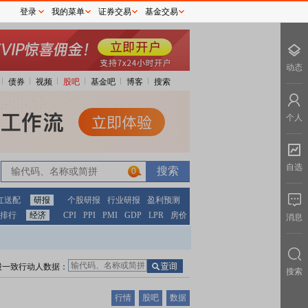
登录
我的菜单
证券交易
基金交易
动态
债券
视频
股吧
基金吧
博客
搜索
个人
自选
0
红送配
研报
个股研报
行业研报
盈利预测
排行
经济
CPI
PPI
PMI
GDP
LPR
房价
消息
股一致行动人数据：
搜索
行情
股吧
数据