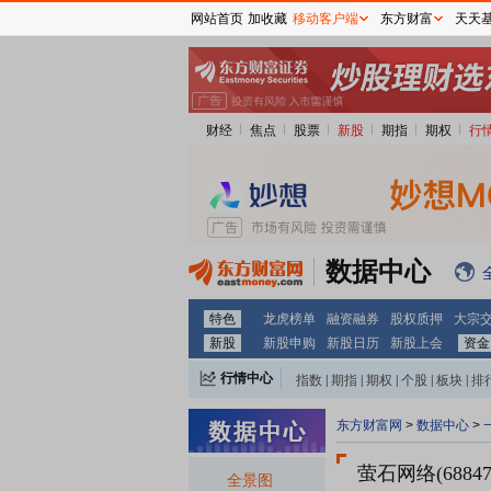
网站首页
加收藏
移动客户端
东方财富
天天
财经
焦点
股票
新股
期指
期权
行
数据中心
特色
龙虎榜单
融资融券
股权质押
大宗
新股
新股申购
新股日历
新股上会
资金
行情中心
指数
|
期指
|
期权
|
个股
|
板块
|
排
东方财富网
>
数据中心
>
萤石网络(68847
全景图