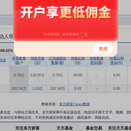
动人明细
例
48.42%
，持股数量
3.81亿
持股数量
持股市值
已流通股份
持股比例
持股数量
持股比例
排名
(股)
(元)
数量(股)
(%)
变动(股)
变动(%)
3.78亿
116.05亿
3.78亿
48.00
-
0.00
332.34万
1.02亿
332.34万
0.42
-
0.00
数据来源：
东方财富Choice数据
多信息，与本站立场无关。东方财富网不保证该信息（包括但不限于文字、视频、音
并未经过本网站证实，不对您构成任何投资建议，据此操作，风险自担。
关注东方财富
天天基金
基金交易
关注天天基