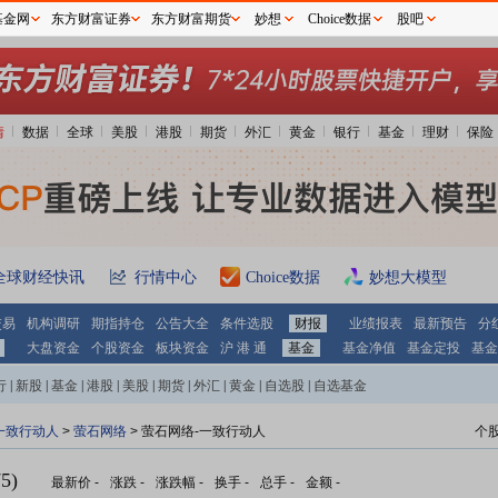
基金网
东方财富证券
东方财富期货
妙想
Choice数据
股吧
情
数据
全球
美股
港股
期货
外汇
黄金
银行
基金
理财
保险
全球财经快讯
行情中心
Choice数据
妙想大模型
交易
机构调研
期指持仓
公告大全
条件选股
财报
业绩报表
最新预告
分
大盘资金
个股资金
板块资金
沪 港 通
基金
基金净值
基金定投
基金
行
|
新股
|
基金
|
港股
|
美股
|
期货
|
外汇
|
黄金
|
自选股
|
自选基金
一致行动人
>
萤石网络
> 萤石网络-一致行动人
个
5)
最新价
-
涨跌
-
涨跌幅
-
换手
-
总手
-
金额
-