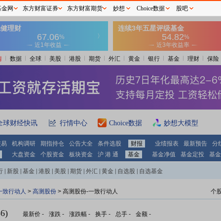
基金网
东方财富证券
东方财富期货
妙想
Choice数据
股吧
情
数据
全球
美股
港股
期货
外汇
黄金
银行
基金
理财
保险
全球财经快讯
行情中心
Choice数据
妙想大模型
交易
机构调研
期指持仓
公告大全
条件选股
财报
业绩报表
最新预告
分
大盘资金
个股资金
板块资金
沪 港 通
基金
基金净值
基金定投
基金
行
|
新股
|
基金
|
港股
|
美股
|
期货
|
外汇
|
黄金
|
自选股
|
自选基金
一致行动人
>
高测股份
> 高测股份-一致行动人
个
6)
最新价
-
涨跌
-
涨跌幅
-
换手
-
总手
-
金额
-