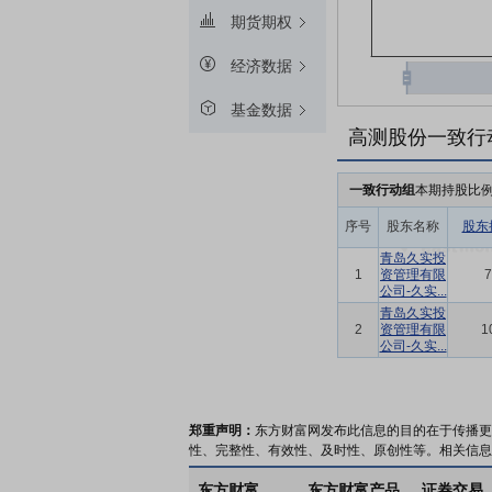
期货期权
经济数据
基金数据
高测股份一致行
一致行动组
本期持股比
序号
股东名称
股东
青岛久实投
1
资管理有限
7
公司-久实...
青岛久实投
2
资管理有限
1
公司-久实...
郑重声明：
东方财富网发布此信息的目的在于传播更
性、完整性、有效性、及时性、原创性等。相关信息
东方财富
东方财富产品
证券交易