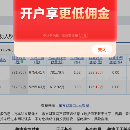
动人明细
例
1.82%
，持股数量
1394.68万
,较上期增加
398.48万
持股数量
持股市值
已流通股份
持股比例
持股数量
持股比例
排名
(股)
(元)
数量(股)
(%)
变动(股)
变动(%)
781.76万
6754.41万
781.76万
1.02
223.36万
0.00
0
612.92万
5295.63万
612.92万
0.80
175.12万
0.00
数据来源：
东方财富Choice数据
多信息，与本站立场无关。东方财富网不保证该信息（包括但不限于文字、视频、音
并未经过本网站证实，不对您构成任何投资建议，据此操作，风险自担。
关注东方财富
天天基金
基金交易
关注天天基