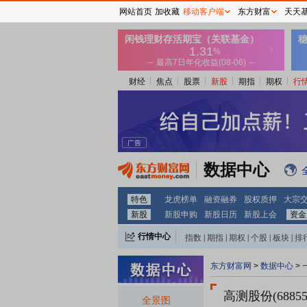
网站首页
加收藏
移动客户端
东方财富
天天
财经
焦点
股票
新股
期指
期权
行
数据中心
特色
龙虎榜单
融资融券
股权质押
大宗
新股
新股申购
新股日历
新股上会
资金
行情中心
指数
|
期指
|
期权
|
个股
|
板块
|
排
东方财富网
>
数据中心
>
高测股份(68855
全景图