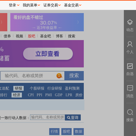
登录
我的菜单
证券交易
基金交易
动态
债券
视频
股吧
基金吧
博客
搜索
个人
自选
1
红送配
研报
个股研报
行业研报
盈利预测
排行
经济
CPI
PPI
PMI
GDP
LPR
房价
消息
股一致行动人数据：
搜索
行情
股吧
数据