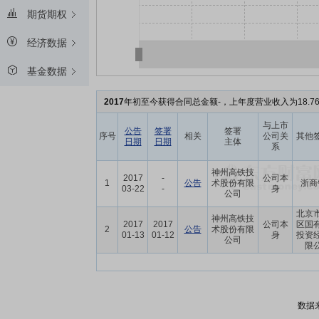
期货期权
经济数据
基金数据
2017
年初至今获得合同总金额-，上年度营业收入为18.7
与上市
公告
签署
签署
序号
相关
公司关
其他
日期
日期
主体
系
神州高铁技
2017
-
公司本
1
公告
术股份有限
浙商
03-22
-
身
公司
北京
神州高铁技
2017
2017
公司本
区国
2
公告
术股份有限
01-13
01-12
身
投资
公司
限
数据