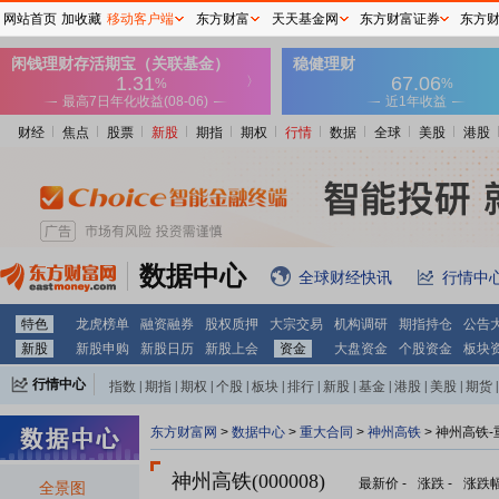
网站首页
加收藏
移动客户端
东方财富
天天基金网
东方财富证券
东方
财经
焦点
股票
新股
期指
期权
行情
数据
全球
美股
港股
数据中心
全球财经快讯
行情中
特色
龙虎榜单
融资融券
股权质押
大宗交易
机构调研
期指持仓
公告
新股
新股申购
新股日历
新股上会
资金
大盘资金
个股资金
板块
行情中心
指数
|
期指
|
期权
|
个股
|
板块
|
排行
|
新股
|
基金
|
港股
|
美股
|
期货
|
外汇
|
黄金
|
自选股
|
自选基金
东方财富网
>
数据中心
>
重大合同
>
神州高铁
> 神州高铁
神州高铁(000008)
最新价
-
涨跌
-
涨跌
全景图