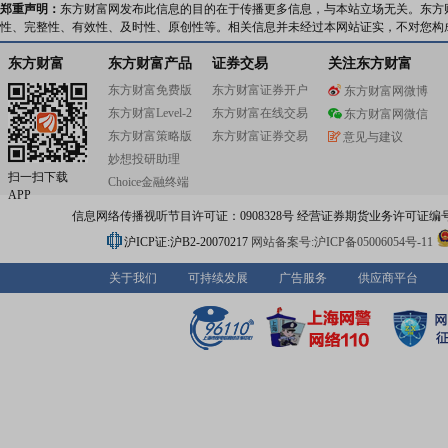
郑重声明：
东方财富网发布此信息的目的在于传播更多信息，与本站立场无关。东方
性、完整性、有效性、及时性、原创性等。相关信息并未经过本网站证实，不对您构
东方财富
东方财富产品
证券交易
关注东方财富
东方财富免费版
东方财富证券开户
东方财富网微博
东方财富Level-2
东方财富在线交易
东方财富网微信
东方财富策略版
东方财富证券交易
意见与建议
妙想投研助理
扫一扫下载
Choice金融终端
APP
信息网络传播视听节目许可证：0908328号 经营证券期货业务许可证编号：91310
沪ICP证:沪B2-20070217
网站备案号:沪ICP备05006054号-11
关于我们
可持续发展
广告服务
供应商平台