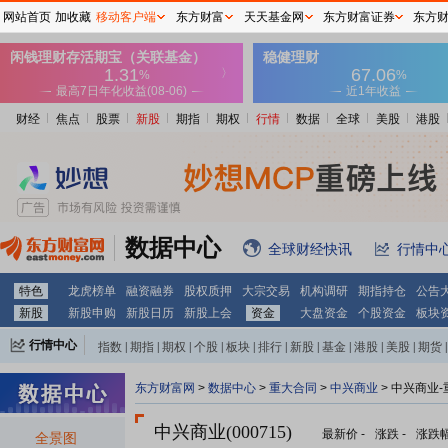
网站首页
加收藏
移动客户端
东方财富
天天基金网
东方财富证券
东方
财经
焦点
股票
新股
期指
期权
行情
数据
全球
美股
港股
数据中心
全球财经快讯
行情中
特色
龙虎榜单
融资融券
股权质押
大宗交易
机构调研
期指持仓
公告
新股
新股申购
新股日历
新股上会
资金
大盘资金
个股资金
板块
行情中心
指数
|
期指
|
期权
|
个股
|
板块
|
排行
|
新股
|
基金
|
港股
|
美股
|
期货
|
外汇
|
黄金
|
自选股
|
自选基金
东方财富网
>
数据中心
>
重大合同
>
中兴商业
> 中兴商业
中兴商业(000715)
最新价
-
涨跌
-
涨跌
全景图