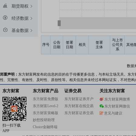
期货期权
经济数据
基金数据
与上市
公告
签署
签署
序号
相关
公司关
其他
日期
日期
主体
系
数据
郑重声明：
东方财富网发布此信息的目的在于传播更多信息，与本站立场无关。东方
性、完整性、有效性、及时性、原创性等。相关信息并未经过本网站证实，不对您构
东方财富
东方财富产品
证券交易
关注东方财富
东方财富免费版
东方财富证券开户
东方财富网微博
东方财富Level-2
东方财富在线交易
东方财富网微信
东方财富策略版
东方财富证券交易
意见与建议
妙想投研助理
扫一扫下载
Choice金融终端
APP